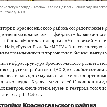
сомольскую площадь, Казанский вокзал (слева) и Ленинградский вокза
гей Узаков/ТАСС)
итории Красносельского района сосредоточены к
дственные комплексы — фабрика «Большевичка»,
я фабрика «Мостекстильпром», «Московский моло
т № 1», «Русский хлеб», «МОНА». Они соседствуют 
кими помещениями и торговыми и бизнес-центрам
ная инфраструктура Красносельского развита ме
ию с другими районами ЦАО. Здесь работают семь
азовательных, две музыкальные и две спортивные
 два колледжа. К услугам жителей 12 поликлиник, 
ых центров, библиотеки, музеи и театры, в том чис
кий театр Et Cetera.
тройки Красносельского района