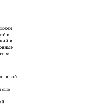
ложен
ий в
кий, а
новные
тное
ольцевой
ы еще
ий