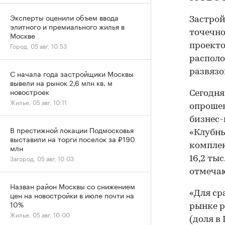
Эксперты оценили объем ввода
Застрой
элитного и премиального жилья в
точечно
Москве
Город, 05 авг, 10:53
проекто
распол
развязо
С начала года застройщики Москвы
вывели на рынок 2,6 млн кв. м
новостроек
Сегодня
Жилье, 05 авг, 10:11
опрошен
бизнес-
В престижной локации Подмосковья
«Клубны
выставили на торги поселок за ₽190
комплек
млн
Загород, 05 авг, 10:03
16,2 ты
отмечаю
Назван район Москвы со снижением
«Для ср
цен на новостройки в июле почти на
10%
рынке р
Жилье, 05 авг, 10:00
(доля в