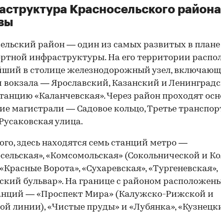
структура Красносельского района
вы
ельский район — один из самых развитых в плане
ртной инфраструктуры. На его территории распо
ший в столице железнодорожный узел, включающ
и вокзала — Ярославский, Казанский и Ленинградс
танцию «Каланчевская». Через район проходят ос
ие магистрали — Садовое кольцо, Третье транспор
 Русаковская улица.
ого, здесь находятся семь станций метро —
сельская», «Комсомольская» (Сокольнической и К
 «Красные Ворота», «Сухаревская», «Тургеневская»,
ский бульвар». На границе с районом расположен
анций — «Проспект Мира» (Калужско-Рижской и
ой линии), «Чистые пруды» и «Лубянка», «Кузнецк