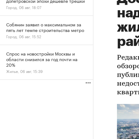
допетровской эпохи дешевле трешки
Город, 06 авг, 18:07
на
жи
Собянин заявил о максимальном за
пять лет темпе строительства метро
Город, 06 авг, 15:52
ра
Спрос на новостройки Москвы и
Редак
области снизился за год почти на
20%
обзор
Жилье, 06 авг, 15:39
публи
недос
квар