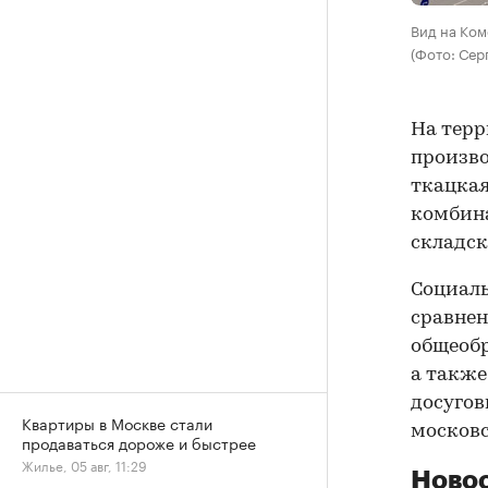
Вид на Ком
(Фото: Сер
На терр
произво
ткацка
комбина
складс
Социаль
сравнен
общеобр
а также
досугов
Квартиры в Москве стали
московс
продаваться дороже и быстрее
Жилье, 05 авг, 11:29
Новос