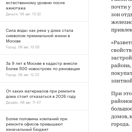
естественному уровню после
ажиотажа
почти у
Деньги, 06 авг, 13:32
зон отд
железно
Сила воды: как река у дома стала
привлек
символом премиальной жизни в
Москве
«Развет
Город, 06 авг, 13:05
свойств
застрой
За 9 лет в Москве в кадастр внесли
района,
более 500 новостроек по реновации
покупат
Город, 06 авг, 12:25
элитной
От каких материалов при ремонте
При это
дома стоит отказаться в 2026 году
районов
Дизайн, 06 авг, 11:47
большое
домов, 
Более половины компаний при
ремонте офисов превышают
города.
изначальный бюджет