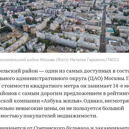
асносельский район Москвы
(Фото: Наталья Гарнелис/ТАСС)
ельский район — один из самых доступных в сост
ьного административного округа (ЦАО) Москвы. 
 стоимости квадратного метра он занимает 14-е м
айонов с самым дорогим предложением в рейтинг
ской компании «Азбука жилья». Однако, несмотря
ельно невысокие цены, он не пользуется большой
ностью у покупателей недвижимости.
ачинается от Сретенского бульвара и заканчивает