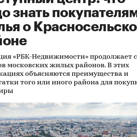
до знать покупателя
лья о Красносельск
йоне
ция «РБК-Недвижимости» продолжает 
ов московских жилых районов. В этих
кациях объясняются преимущества и
татки того или иного района для покуп
тиры