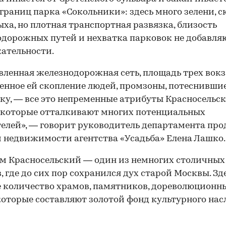
 границ парка «Сокольники»: здесь много зелени, с
ыха, но плотная транспортная развязка, близость
дорожных путей и нехватка парковок не добавля
ательности.
вленная железнодорожная сеть, площадь трех вокз
енное ей скопление людей, промзоны, потеснивш
ку, — все это непременные атрибуты Красносельск
 которые отталкивают многих потенциальных
елей», — говорит руководитель департамента пр
 недвижимости агентства «Усадьба» Елена Лашко.
м Красносельский — один из немногих столичных
, где до сих пор сохранился дух старой Москвы. Зд
 количество храмов, памятников, дореволюционн
которые составляют золотой фонд культурного нас