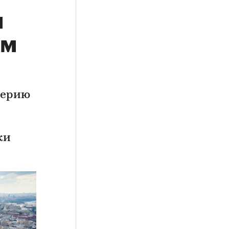
м
ом
серию
ки