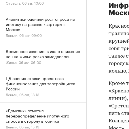
Отрасль, 06 авг, 10:00
Инфра
Моск
Аналитики оценили рост спроса на
ипотеку на разные квартиры в
Краснос
Москве
транспо
Деньги, 06 авг, 09:00
крупней
себя тр
Временное явление: в июле снижение
цен на жилье резко замедлилось
также с
Жилье, 06 авг, 06:00
городск
кольцо,
ЦБ оценил ставки проектного
финансирования для застройщиков
Кроме т
России
«Красно
Деньги, 05 авг, 18:13
линии),
«Сретен
«Домклик» отметил
пять ст
перераспределение ипотечного
спроса в сторону вторички
Кольцев
Деньги, 05 авг, 15:13
Мост».