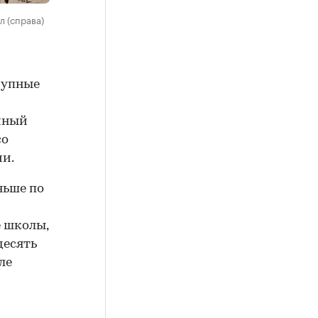
л (справа)
рупные
чный
со
и.
ньше по
 школы,
десять
ле