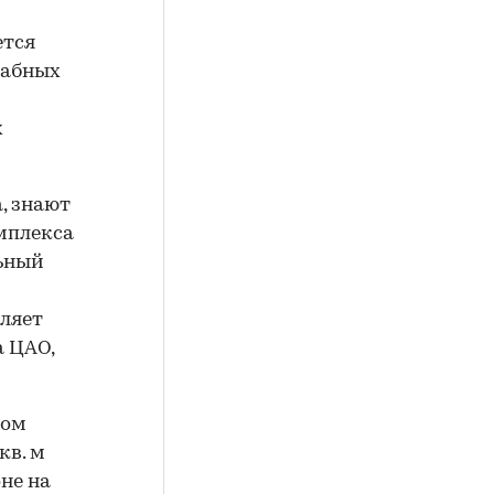
ется
табных
х
, знают
мплекса
льный
ляет
а ЦАО,
ном
кв. м
не на