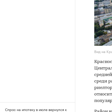
Вид на Кр
Краснос
Централ
средней
среди р
риелтор
относит
популяр
Спрос на ипотеку в июле вернулся к
Район н