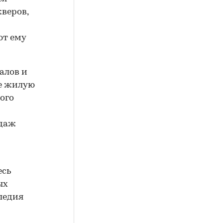
кверов,
ют ему
алов и
ие жилую
ого
одаж
есь
ых
ледия