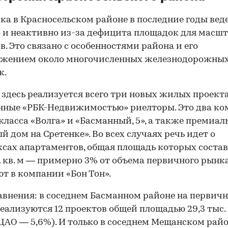
ка в Красносельском районе в последние годы вед
 и неактивно из-за дефицита площадок для масш
в. Это связано с особенностями района и его
ожением около многочисленных железнодорожны
к.
 здесь реализуется всего три новых жилых проекта
ные «РБК-Недвижимостью» риелторы. Это два ко
класса «Волга» и «Басманный, 5», а также премиа
й дом на Сретенке». Во всех случаях речь идет о
сах апартаментов, общая площадь которых состав
с. кв. м — примерно 3% от объема первичного рынк
т в компании «Бон Тон».
авнения: в соседнем Басманном районе на первич
еализуются 12 проектов общей площадью 29,3 тыс. 
 ЦАО — 5,6%). И только в соседнем Мещанском райо