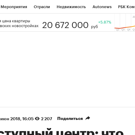
Мероприятия
Отрасли
Недвижимость
Autonews
РБК Ком
20 672 000
 цена квартиры
 РБК
РБК Образование
РБК Курсы
РБК Life
+5.87%
Тренды
Виз
вских новостройках
руб
ь
Крипто
РБК Бизнес-среда
Дискуссионный клуб
Исследо
зета
Спецпроекты СПб
Конференции СПб
Спецпроекты
кономика
Бизнес
Технологии и медиа
Финансы
Рынок на
(+35,95%)
(+30,75%)
К ₽1 400
«Русагро» ₽120
Купить
 SberCIB к 27.07.27
прогноз ПСБ к 26.07.27
Поделиться
 июн 2018, 16:05
2 207
ступный центр: что