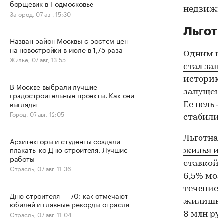
борщевик в Подмосковье
недвиж
Загород, 07 авг, 15:30
Льгот
Назван район Москвы с ростом цен
на новостройки в июле в 1,75 раза
Одним и
Жилье, 07 авг, 13:55
стал за
историю
В Москве выбрали лучшие
запущен
градостроительные проекты. Как они
выглядят
Ее цель
Город, 07 авг, 12:05
стабили
Льготна
Архитекторы и студенты создали
плакаты ко Дню строителя. Лучшие
жилья и
работы
ставкой
Отрасль, 07 авг, 11:36
6,5% мо
течение
Дню строителя — 70: как отмечают
жилищно
юбилей и главные рекорды отрасли
Отрасль, 07 авг, 11:04
8 млн р