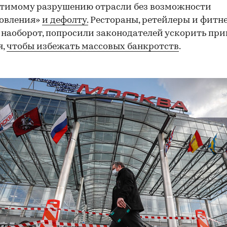
атимому разрушению отрасли без возможности
новления»
и дефолту.
Рестораны, ретейлеры и фитне
 наоборот, попросили законодателей ускорить пр
я,
чтобы избежать массовых банкротств
.