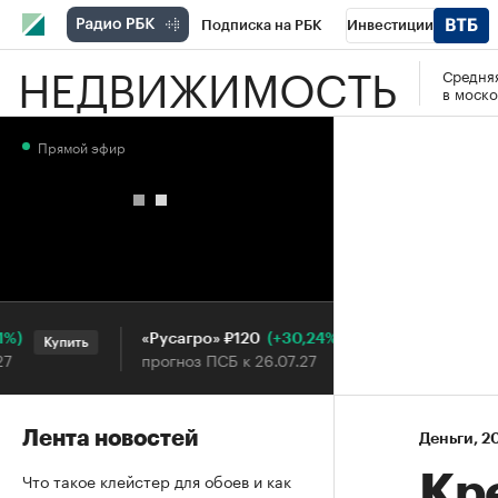
Подписка на РБК
Инвестиции
НЕДВИЖИМОСТЬ
Средняя
РБК Вино
Спорт
Школа управления
в моско
Национальные проекты
Город
Стил
Прямой эфир
Кредитные рейтинги
Франшизы
Га
Проверка контрагентов
Политика
Э
(+30,24%)
«Русагро» ₽120
Ozon ₽5
Купить
Купить
прогноз ПСБ к 26.07.27
прогноз 
Лента новостей
Деньги
⁠,
20
Что такое клейстер для обоев и как
Кр