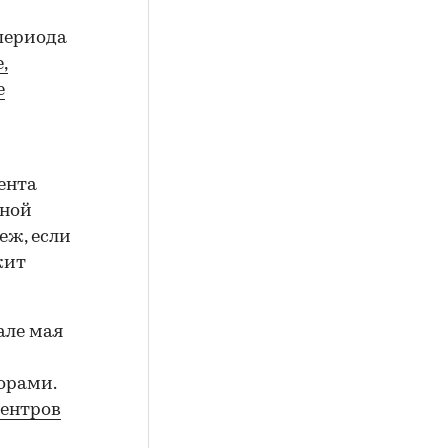
периода
,
е
ента
йной
еж, если
жит
але мая
орами.
центров