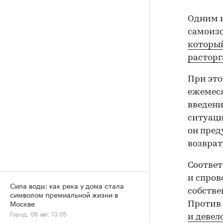
Одним и
самоиз
который
расторг
При это
ежемеся
введен
ситуаци
он пред
возврат
Соответ
и спров
Сила воды: как река у дома стала
собств
символом премиальной жизни в
Москве
Против
Город, 06 авг, 13:05
и девел