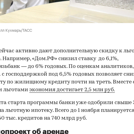
илл Кухмарь/ТАСС
ейчас активно дают дополнительную скидку к льг
. Например, «Дом.РФ» снизил ставку до 6,1%,
зьбанк — до 6% годовых. По оценкам аналитиков,
 с господдержкой под 6,5% годовых позволяет сни
ту по жилищному кредиту почти на треть. Вместе 
и льготами
экономия достигает 2,5 млн руб.
та старта программы банки уже одобрили свыше 3
на льготную ипотеку. Всего до 1 ноября планируетс
50 тыс. кредитов на 740 млрд руб.
опроект об аренде