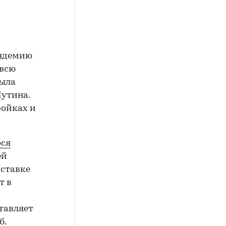
андемию
 всю
была
Путина.
ройках и
ося
ей
 ставке
т в
тавляет
б.