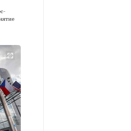
с-
инятие