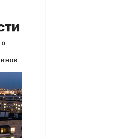
я
сти
 о
зинов