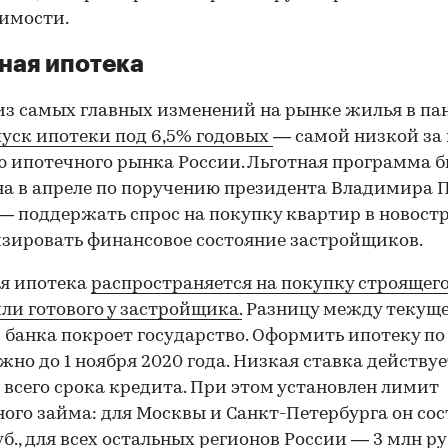
имости.
ная ипотека
з самых главных изменений на рынке жилья в п
пуск ипотеки под 6,5% годовых
— самой низкой за
 ипотечного рынка России. Льготная программа 
а в апреле по поручению президента Владимира 
 — поддержать спрос на покупку квартир в новост
зировать финансовое состояние застройщиков.
я ипотека
распространяется на покупку строящег
ли готового у застройщика.
Разницу между текущ
 банка покроет государство. Оформить ипотеку по
жно до 1 ноября 2020 года. Низкая ставка действуе
 всего срока кредита. При этом установлен лимит
00:00
/
00:00
го займа: для Москвы и Санкт-Петербурга он сос
уб., для всех остальных регионов России — 3 млн ру