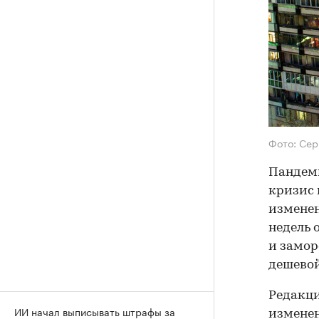
Фото: Сер
Пандеми
кризис 
изменен
недель 
и замор
дешевой
Редакци
ИИ начал выписывать штрафы за
изменен