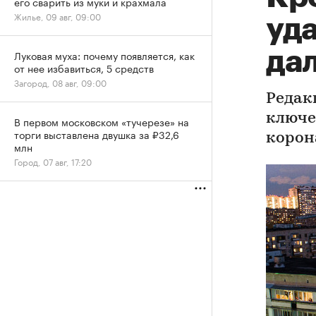
его сварить из муки и крахмала
Жилье, 09 авг, 09:00
уда
да
Луковая муха: почему появляется, как
от нее избавиться, 5 средств
Загород, 08 авг, 09:00
Редак
ключе
В первом московском «тучерезе» на
торги выставлена двушка за ₽32,6
корон
млн
Город, 07 авг, 17:20