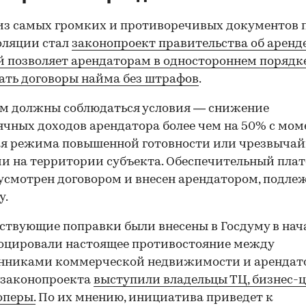
з самых громких и противоречивых документов 
оляции стал
законопроект правительства об аренде
 позволяет арендаторам в одностороннем порядк
ать договоры найма без штрафов
.
м должны соблюдаться условия — снижение
чных доходов арендатора более чем на 50% с мом
ия режима повышенной готовности или чрезвыча
и на территории субъекта. Обеспечительный плат
усмотрен договором и внесен арендатором, подле
у.
ствующие поправки были внесены в Госдуму в нач
оцировали настоящее противостояние между
енниками коммерческой недвижимости и арендат
 законопроекта
выступили владельцы ТЦ, бизнес-
оперы.
По их мнению, инициатива приведет к