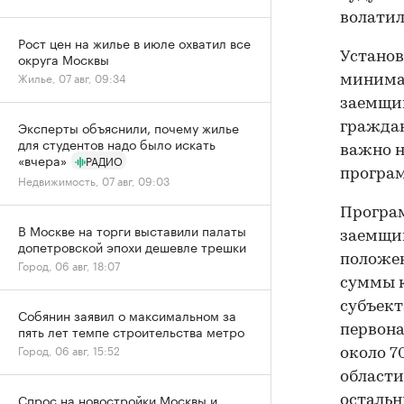
волатил
Рост цен на жилье в июле охватил все
Установ
округа Москвы
Жилье, 07 авг, 09:34
минимал
заемщик
Эксперты объяснили, почему жилье
граждан
для студентов надо было искать
важно н
«вчера»
РАДИО
програ
Недвижимость, 07 авг, 09:03
Програм
В Москве на торги выставили палаты
заемщик
допетровской эпохи дешевле трешки
положен
Город, 06 авг, 18:07
суммы к
субъект
Собянин заявил о максимальном за
пять лет темпе строительства метро
первона
Город, 06 авг, 15:52
около 7
области
Спрос на новостройки Москвы и
остальн