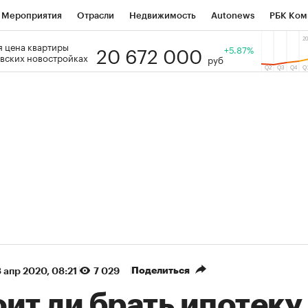
Мероприятия
Отрасли
Недвижимость
Autonews
РБК Ком
20 672 000
 цена квартиры
 РБК
РБК Образование
РБК Курсы
РБК Life
+5.87%
Тренды
Виз
вских новостройках
руб
ь
Крипто
РБК Бизнес-среда
Дискуссионный клуб
Исследо
зета
Спецпроекты СПб
Конференции СПб
Спецпроекты
кономика
Бизнес
Технологии и медиа
Финансы
Рынок на
(+86,36%)
(+31,69%)
 450
АФК «Система» ₽12
Купить
Ку
ПСБ к 29.07.27
прогноз БКС к 15.07.27
Поделиться
 апр 2020, 08:21
7 029
ит ли брать ипотеку