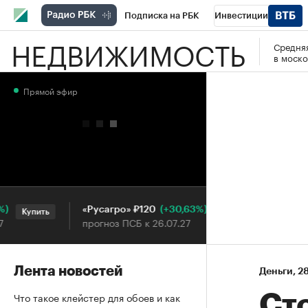
Подписка на РБК
Инвестиции
НЕДВИЖИМОСТЬ
Средняя
РБК Вино
Спорт
Школа управления
в моско
Национальные проекты
Город
Стил
Прямой эфир
Кредитные рейтинги
Франшизы
Га
Проверка контрагентов
Политика
Э
(+30,63%)
«Русагро» ₽120
Ozon ₽5
Купить
Купить
прогноз ПСБ к 26.07.27
прогноз 
Лента новостей
Деньги
⁠,
28
Что такое клейстер для обоев и как
Сто