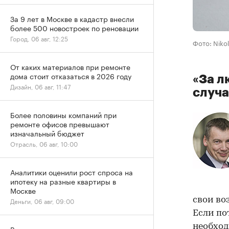
За 9 лет в Москве в кадастр внесли
более 500 новостроек по реновации
Город, 06 авг, 12:25
Фото: Nikol
От каких материалов при ремонте
дома стоит отказаться в 2026 году
«За л
Дизайн, 06 авг, 11:47
случа
Более половины компаний при
ремонте офисов превышают
изначальный бюджет
Отрасль, 06 авг, 10:00
Аналитики оценили рост спроса на
ипотеку на разные квартиры в
Москве
свои во
Деньги, 06 авг, 09:00
Если по
необход