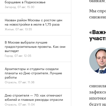
банкам 
борщевик в Подмосковье
Загород, 07 авг, 15:30
Мы спро
снижени
Назван район Москвы с ростом цен
на новостройки в июле в 1,75 раза
Жилье, 07 авг, 13:55
«Важн
участ
В Москве выбрали лучшие
градостроительные проекты. Как они
выглядят
Город, 07 авг, 12:05
Архитекторы и студенты создали
плакаты ко Дню строителя. Лучшие
работы
Отрасль, 07 авг, 11:36
снизила
зафикси
Дню строителя — 70: как отмечают
ипотеке
юбилей и главные рекорды отрасли
Отрасль, 07 авг, 11:04
будут н