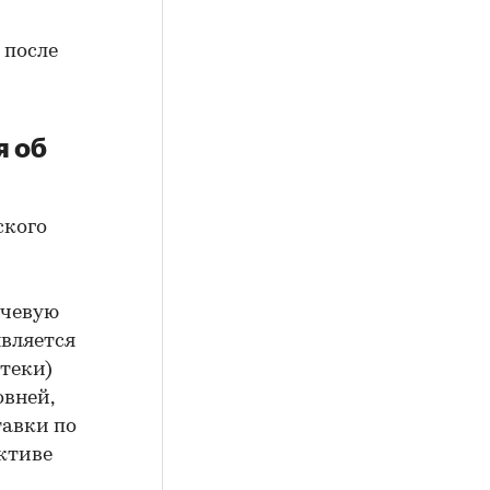
 после
я об
ского
ючевую
является
теки)
овней,
тавки по
ктиве