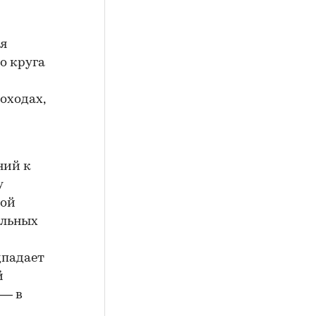
ся
о круга
оходах,
ний к
у
ной
альных
дпадает
й
 — в