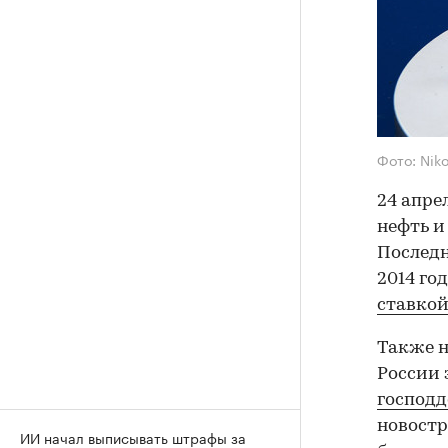
Фото: Nik
24 апре
нефть и
Последн
2014 год
ставкой
Также н
России 
господд
новостр
ИИ начал выписывать штрафы за