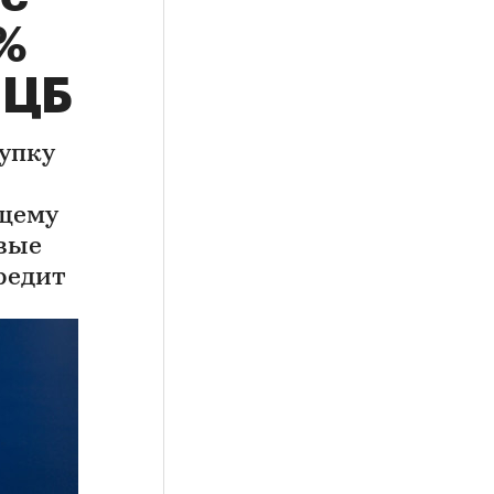
%
 ЦБ
упку
ущему
вые
редит