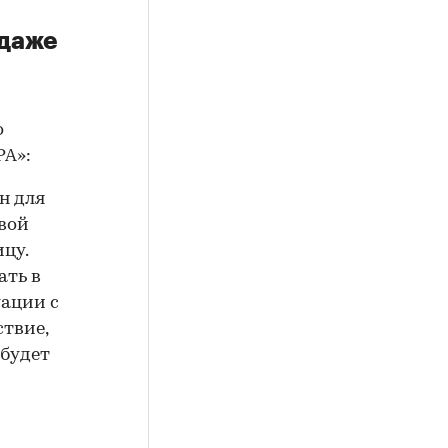
 даже
о
РА»:
н для
вой
цу.
ать в
уации с
ствие,
 будет