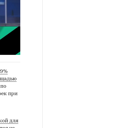
99%
ощадью
 по
оек при
кой для