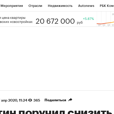
Мероприятия
Отрасли
Недвижимость
Autonews
РБК Ком
20 672 000
 цена квартиры
 РБК
РБК Образование
РБК Курсы
РБК Life
+5.87%
Тренды
Виз
вских новостройках
руб
ь
Крипто
РБК Бизнес-среда
Дискуссионный клуб
Исследо
зета
Спецпроекты СПб
Конференции СПб
Спецпроекты
кономика
Бизнес
Технологии и медиа
Финансы
Рынок на
(+36,85%)
(+30,66%)
₽1 400
«Русагро» ₽120
Купить
Куп
erCIB к 27.07.27
прогноз ПСБ к 26.07.27
Поделиться
 апр 2020, 11:24
365
тин поручил снизить