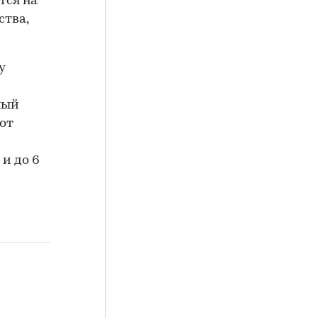
тся на
ства,
у
ный
от
и до 6