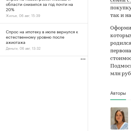
семей с
области снизился за год почти на
покупку
20%
Жилье, 06 авг, 15:39
так и н
Оформит
Спрос на ипотеку в июле вернулся к
которых
естественному уровню после
ажиотажа
родился
Деньги, 06 авг, 13:32
первона
стоимос
Подмоск
млн руб
Авторы