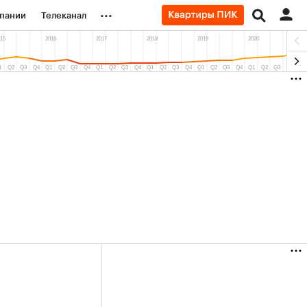
...
пании
Телеканал
ионеры
вания
личной валюты
(+87,06%)
Ozon ₽5 450
АФК «Система» 
ить
Купить
прогноз ПСБ к 29.07.27
прогноз БКС к 15