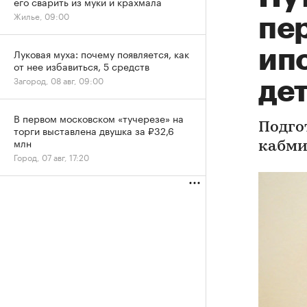
его сварить из муки и крахмала
Жилье, 09:00
пе
ипо
Луковая муха: почему появляется, как
от нее избавиться, 5 средств
Загород, 08 авг, 09:00
де
В первом московском «тучерезе» на
Подго
торги выставлена двушка за ₽32,6
млн
кабми
Город, 07 авг, 17:20