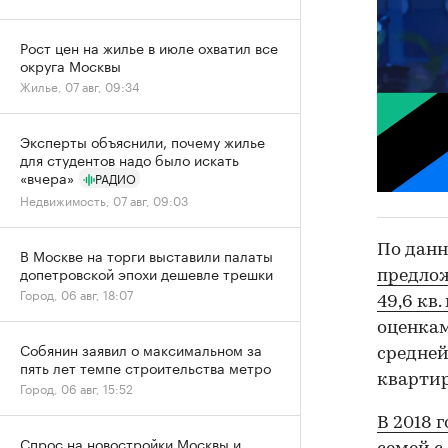
Рост цен на жилье в июле охватил все
округа Москвы
Жилье, 07 авг, 09:34
Эксперты объяснили, почему жилье
для студентов надо было искать
«вчера»
РАДИО
Недвижимость, 07 авг, 09:03
По дан
В Москве на торги выставили палаты
допетровской эпохи дешевле трешки
предлож
Город, 06 авг, 18:07
49,6 кв.
оценкам
Собянин заявил о максимальном за
средней
пять лет темпе строительства метро
квартир
Город, 06 авг, 15:52
В 2018 
Спрос на новостройки Москвы и