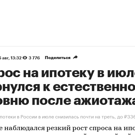
Поделиться
 авг, 13:32
3 776
ос на ипотеку в июл
рнулся к естественн
овню после ажиотаж
потеки в России в июле снизилась почти на треть, до ₽33
е наблюдался резкий рост спроса на ип