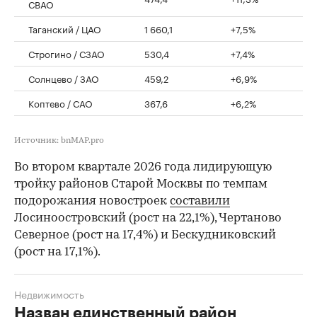
СВАО
Таганский / ЦАО
1 660,1
+7,5%
Строгино / СЗАО
530,4
+7,4%
Солнцево / ЗАО
459,2
+6,9%
Коптево / САО
367,6
+6,2%
Источник: bnMAP.pro
Во втором квартале 2026 года лидирующую
тройку районов Старой Москвы по темпам
подорожания новостроек
составили
Лосиноостровский (рост на 22,1%), Чертаново
Северное (рост на 17,4%) и Бескудниковский
(рост на 17,1%).
Недвижимость
Назван единственный район