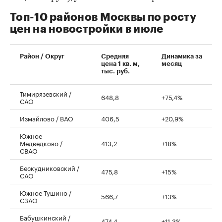
Топ-10 районов Москвы по росту
цен на новостройки в июле
00:00
/
00:00
Район / Округ
Средняя
Динамика за
цена 1 кв. м,
месяц
тыс. руб.
Тимирязевский /
648,8
+75,4%
САО
Измайлово / ВАО
406,5
+20,9%
Южное
Медведково /
413,2
+18%
СВАО
Бескудниковский /
475,8
+15%
САО
Южное Тушино /
566,7
+13%
СЗАО
Бабушкинский /
474,4
+11,3%