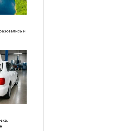
разовались и
вка,
ое