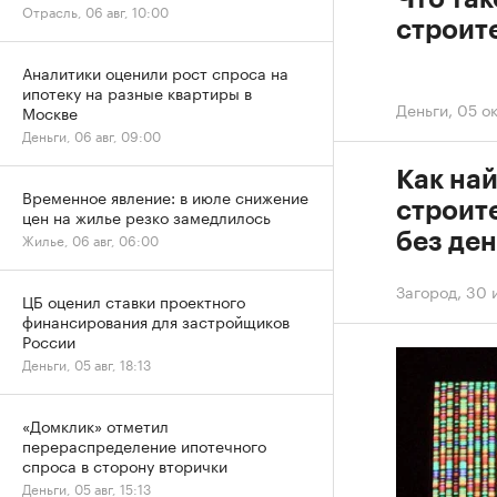
Отрасль, 06 авг, 10:00
строите
Аналитики оценили рост спроса на
ипотеку на разные квартиры в
Деньги
,
05 ок
Москве
Деньги, 06 авг, 09:00
Как на
Временное явление: в июле снижение
строите
цен на жилье резко замедлилось
Жилье, 06 авг, 06:00
без ден
Загород
,
30 
ЦБ оценил ставки проектного
финансирования для застройщиков
России
Деньги, 05 авг, 18:13
«Домклик» отметил
перераспределение ипотечного
спроса в сторону вторички
Деньги, 05 авг, 15:13