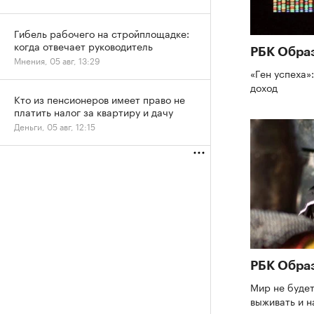
Гибель рабочего на стройплощадке:
когда отвечает руководитель
РБК Обра
Мнения, 05 авг, 13:29
«Ген успеха»
доход
Кто из пенсионеров имеет право не
платить налог за квартиру и дачу
Деньги, 05 авг, 12:15
РБК Обра
Мир не будет
выживать и н