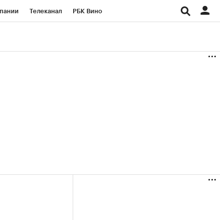
пании
Телеканал
РБК Вино
ациональные проекты
Город
аншизы
Газета
ка
Бизнес