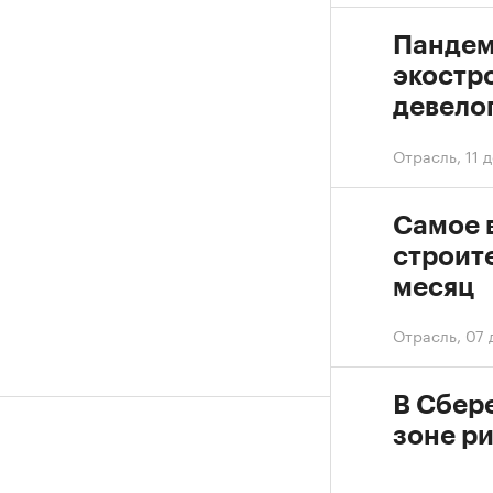
Пандем
экостр
девело
Отрасль
,
11 
Самое 
строит
месяц
Отрасль
,
07 
В Сбер
зоне р