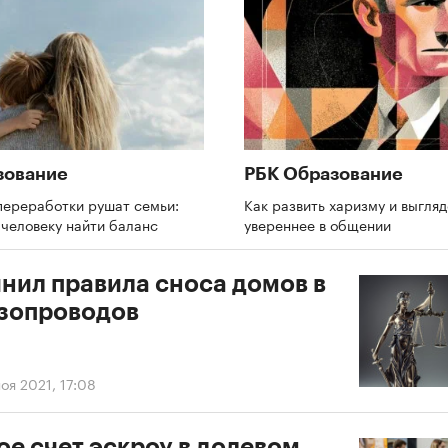
зование
РБК Образование
переработки рушат семьи:
Как развить харизму и выгляд
 человеку найти баланс
увереннее в общении
чнил правила сноса домов в
азопроводов
оя 2021, 17:08
ое счет эскроу в долевом