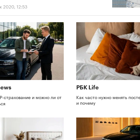
к 2020, 12:53
news
РБК Life
P-страхование и можно ли от
Как часто нужно менять пост
и почему
ься