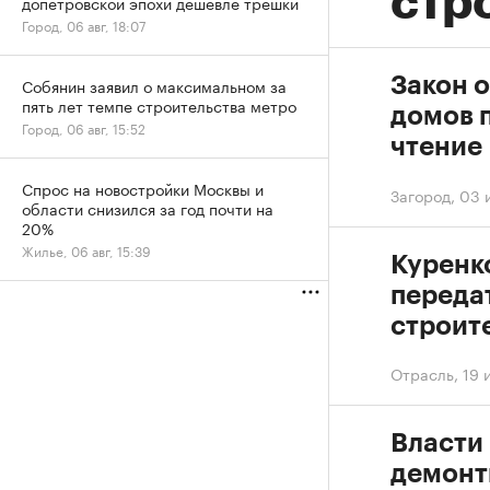
стр
допетровской эпохи дешевле трешки
Город, 06 авг, 18:07
Закон 
Собянин заявил о максимальном за
пять лет темпе строительства метро
домов 
Город, 06 авг, 15:52
чтение
Спрос на новостройки Москвы и
Загород
,
03 
области снизился за год почти на
20%
Жилье, 06 авг, 15:39
Куренк
переда
строит
Отрасль
,
19 
Власти
демонт