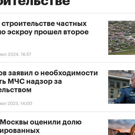
оительстве
о строительстве частных
по эскроу прошел второе
июл 2024, 16:57
ов заявил о необходимости
ть МЧС надзор за
ельством
июл 2023, 14:00
 Москвы оценили долю
ированных