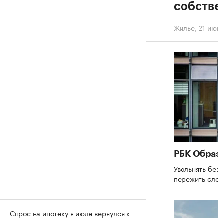
собств
Жилье
,
21 ию
РБК Обра
Увольнять бе
пережить сл
Спрос на ипотеку в июле вернулся к