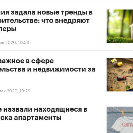
ия задала новые тренды в
оительстве: что внедряют
перы
дек 2020, 10:56
важное в сфере
ельства и недвижимости за
дек 2020, 19:26
е назвали находящиеся в
иска апартаменты