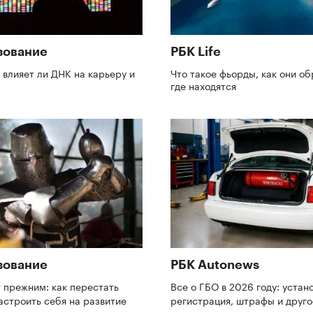
зование
РБК Life
: влияет ли ДНК на карьеру и
Что такое фьорды, как они об
где находятся
зование
РБК Autonews
 прежним: как перестать
Все о ГБО в 2026 году: устано
астроить себя на развитие
регистрация, штрафы и друг