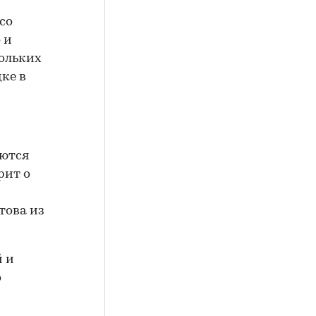
со
 и
кольких
ке в
яются
рит о
това из
й и
о