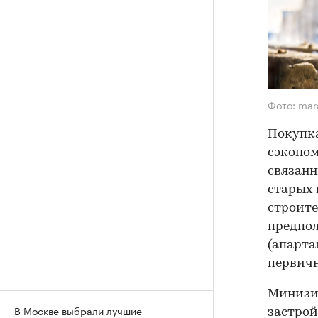
Фото: mar
Покупка
сэконом
связанн
старых 
строите
предпол
(апарта
первич
Минизир
В Москве выбрали лучшие
застро