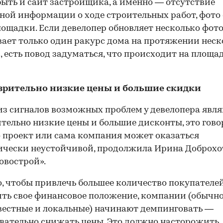
ыть и сайт застройщика, а именно — отсутствие
ной информации о ходе строительных работ, фото 
ощадки. Если девелопер обновляет несколько фото
ает только один ракурс дома на протяжении нес
, есть повод задуматься, что происходит на площад
зрительно низкие цены и большие скидки
з сигналов возможных проблем у девелопера явл
тельно низкие цены и большие дисконты, это гово
о проект или сама компания может оказаться
чески неустойчивой, продолжила Ирина Доброхо
овострой».
, чтобы привлечь большее количество покупателе
ть свое финансовое положение, компании (обычн
естные и локальные) начинают демпинговать —
вательно снижать цены. Это должно насторожить