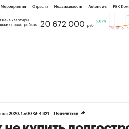
Мероприятия
Отрасли
Недвижимость
Autonews
РБК Ком
20 672 000
 цена квартиры
 РБК
РБК Образование
РБК Курсы
РБК Life
+5.87%
Тренды
Виз
вских новостройках
руб
ь
Крипто
РБК Бизнес-среда
Дискуссионный клуб
Исследо
зета
Спецпроекты СПб
Конференции СПб
Спецпроекты
кономика
Бизнес
Технологии и медиа
Финансы
Рынок на
(+90,76%)
(+34,79%)
₽5 450
АФК «Система» ₽12
Купить
з ПСБ к 29.07.27
прогноз БКС к 15.07.27
Поделиться
 ноя 2020, 15:00
4 821
 не купить долгостр