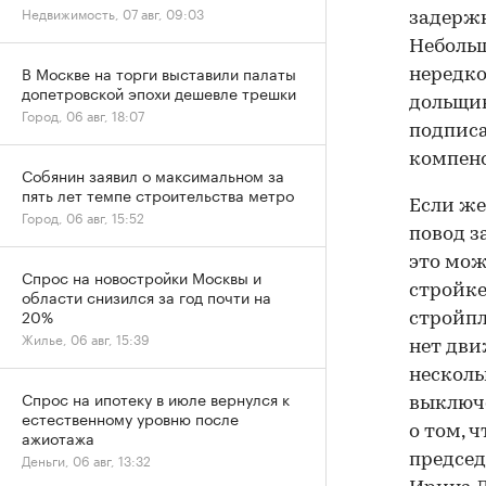
Недвижимость, 07 авг, 09:03
задержк
Небольш
В Москве на торги выставили палаты
нередко
допетровской эпохи дешевле трешки
дольщик
Город, 06 авг, 18:07
подписа
компенс
Собянин заявил о максимальном за
пять лет темпе строительства метро
Если же
Город, 06 авг, 15:52
повод з
это мож
Спрос на новостройки Москвы и
стройке
области снизился за год почти на
20%
стройпл
Жилье, 06 авг, 15:39
нет дви
несколь
Спрос на ипотеку в июле вернулся к
выключе
естественному уровню после
о том, 
ажиотажа
Деньги, 06 авг, 13:32
председ