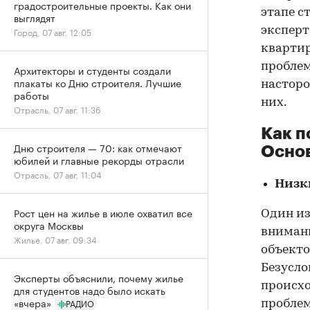
градостроительные проекты. Как они
этапе с
выглядят
эксперт
Город, 07 авг, 12:05
квартир
проблем
Архитекторы и студенты создали
плакаты ко Дню строителя. Лучшие
насторо
работы
них.
Отрасль, 07 авг, 11:36
Как п
Дню строителя — 70: как отмечают
Осно
юбилей и главные рекорды отрасли
Отрасль, 07 авг, 11:04
Низк
Рост цен на жилье в июле охватил все
Один из
округа Москвы
внимани
Жилье, 07 авг, 09:34
объекто
Безусло
Эксперты объяснили, почему жилье
происхо
для студентов надо было искать
«вчера»
РАДИО
проблем