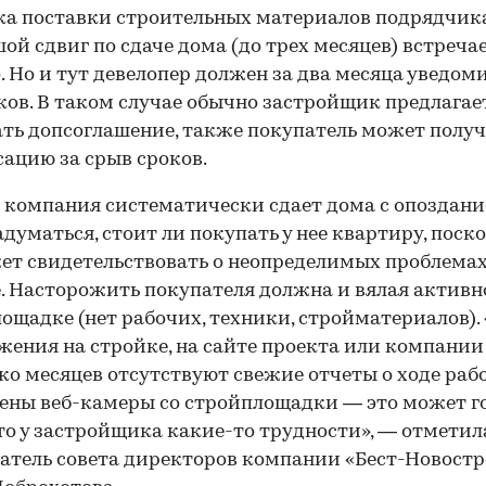
а поставки строительных материалов подрядчик
ой сдвиг по сдаче дома (до трех месяцев) встреча
. Но и тут девелопер должен за два месяца уведом
ов. В таком случае обычно застройщик предлагае
00:00
/
00:00
ть допсоглашение, также покупатель может полу
ацию за срыв сроков.
 компания систематически сдает дома с опоздание
адуматься, стоит ли покупать у нее квартиру, поск
ет свидетельствовать о неопределимых проблемах
. Насторожить покупателя должна и вялая активн
ощадке (нет рабочих, техники, стройматериалов).
жения на стройке, на сайте проекта или компании
ко месяцев отсутствуют свежие отчеты о ходе рабо
ны веб-камеры со стройплощадки — это может г
что у застройщика какие-то трудности», — отметил
атель совета директоров компании «Бест-Новост