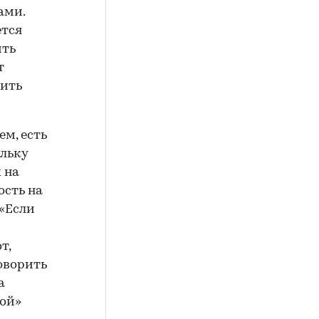
ами.
ется
ить
т
чить
м, есть
ольку
 на
ость на
 «Если
т,
оворить
а
рой»