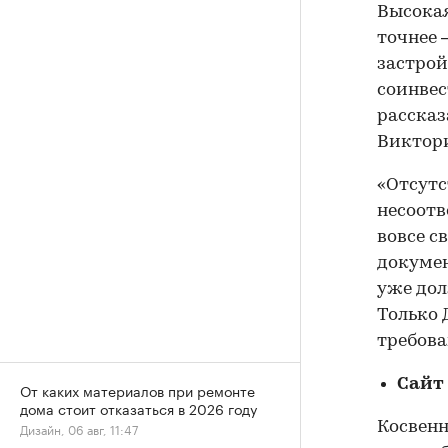
Высокая
точнее 
застрой
соинвес
рассказ
Виктор
«Отсутс
несоотв
вовсе с
докумен
уже дол
Только 
требова
Сайт
От каких материалов при ремонте
дома стоит отказаться в 2026 году
Косвен
Дизайн, 06 авг, 11:47