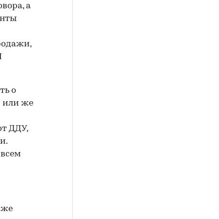
вора, а
енты
родажи,
Н
ть о
 или же
т ДДУ,
и.
 всем
кже