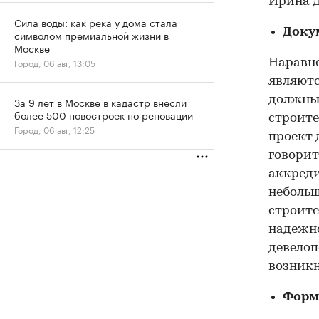
Ирина Д
Сила воды: как река у дома стала
Доку
символом премиальной жизни в
Москве
Город, 06 авг, 13:05
Наравн
являютс
должны 
За 9 лет в Москве в кадастр внесли
более 500 новостроек по реновации
строите
Город, 06 авг, 12:25
проект 
говорит
аккреди
небольш
строите
надежно
девелоп
возникн
Форм