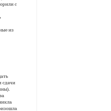
ворили с
ь
ные из
щать
и сдачи
ины).
ва
зникла
оизошла