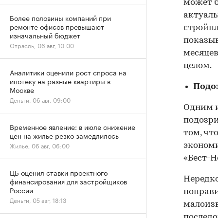
может б
актуаль
Более половины компаний при
ремонте офисов превышают
стройпл
изначальный бюджет
показыв
Отрасль, 06 авг, 10:00
месяцев
целом.
Аналитики оценили рост спроса на
ипотеку на разные квартиры в
Подо
Москве
Деньги, 06 авг, 09:00
Одним и
подозри
Временное явление: в июле снижение
том, чт
цен на жилье резко замедлилось
Жилье, 06 авг, 06:00
экономи
«Бест-Н
ЦБ оценил ставки проектного
Нередко
финансирования для застройщиков
России
поправи
Деньги, 05 авг, 18:13
малоизв
последо