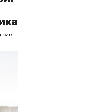
ика
доме