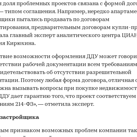
 доля проблемных проектов связана с формой дого
— типом соглашения. Например, нередко апартам
щики пытались продавать по договорам
тирования, предварительным договорам купли-п
ала главный эксперт аналитического центра ЦИА
ия Кирюхина.
твие возможности оформления ДДУ может говори
етствии рабочей документации всем требованиям
видетельствовать об отсутствии разрешительной
тации. Поэтому любая форма договора, отличная о
жна вызывать вопросы при покупке недвижимост
ДДУ дает гарантию того, что проект соответствуем
ниям 214-ФЗ», — отметила эксперт.
 застройщика
ным признаком возможных проблем компании та