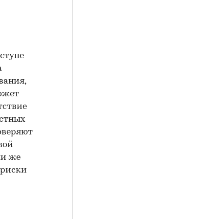
оступе
а
вания,
может
утствие
естных
оверяют
вой
ли же
 риски