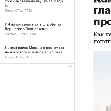
торги выставлена двушка за ₽32,6
млн
гл
Город, 07 авг, 17:20
пр
ИИ начал выписывать штрафы за
борщевик в Подмосковье
Загород, 07 авг, 15:30
Как п
понят
Назван район Москвы с ростом цен
на новостройки в июле в 1,75 раза
Жилье, 07 авг, 13:55