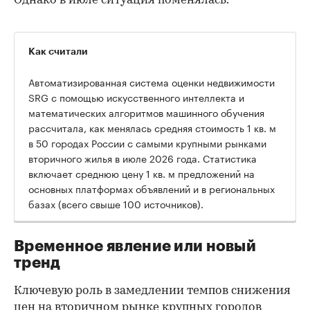
Однако в июле ситуация поменялась.
Как считали
Автоматизированная система оценки недвижимости
SRG с помощью искусственного интеллекта и
математических алгоритмов машинного обучения
рассчитала, как менялась средняя стоимость 1 кв. м
в 50 городах России с самыми крупными рынками
вторичного жилья в июле 2026 года. Статистика
00:00
/
00:00
включает среднюю цену 1 кв. м предложений на
основных платформах объявлений и в региональных
базах (всего свыше 100 источников).
Временное явление или новый
тренд
Ключевую роль в замедлении темпов снижения
цен на вторичном рынке крупных городов