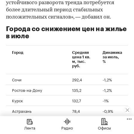
устойчивого разворота тренда потребуется
более длительный период стабильных
положительных сигналов», — добавил он.
Города со снижением цен на жилье
в июле
Город
Средняя
Динамика
цена 1 кв.
за июль,
м, тыс.
%
руб.
Сочи
292,4
-1,2%
Ростов-на-Дону
135,2
-1,2%
Курск
132,7
-1%
Астрахань
78,4
-0,9%
Новокузнецк
90,9
-0,5%
Лента
Радио
Офисы
Севастополь
200,6
-0,5%