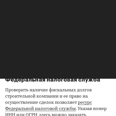
проектов можно напрямую у девелопера —
сотрудников компании. Еще одним каналом
получения информации могут стать отзывы
работников — как правило, они в числе первых
узнают о любых изменениях в компании. Найти
такие отзывы нетрудно в социальных сетях, на
форумах и на специальных сайтах. Некоторые
сведения размещены на официальном сайте
застройщика. Помимо исторических справок,
там часто публикуются проектные декларации
и другие документы, регулярные фотоотчеты и
онлайн-трансляции со строек.
Федеральная налоговая служба
Проверить наличие фискальных долгов
строительной компании и ее право на
осуществление сделок позволяет
ресурс
Федеральной налоговой службы
. Указав номер
ИНН или ОГРН, здесь можно заказать