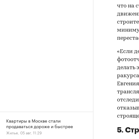
что на 
движени
строите
минимум
переста
«Если д
фотоотч
делать 
ракурса
Евгения
трансля
отследи
отказыв
строяще
Квартиры в Москве стали
продаваться дороже и быстрее
5. Ст
Жилье, 05 авг, 11:29