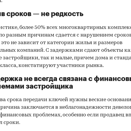
.
ыв сроков — не редкость
истике, более 50% всех многоквартирных комплек
по разным причинам сдается с нарушением сроков
это не зависит от категории жилья и размеров
льных компаний. С задержками сдают объекты ка
 застройщики, так и малые, причем дома и станда
класса, констатируют участники рынка.
держка не всегда связана с финансо
лемами застройщика
ва срока передачи ключей нужны веские основани
причина заключается в неблагонадежности девело
00:00
/
00:00
 финансовых проблемах, особенно если продавец в
 сроки.