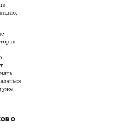
пе
видно,
ие
кторов
о
а
ет
онять
казаться
в уже
ов о