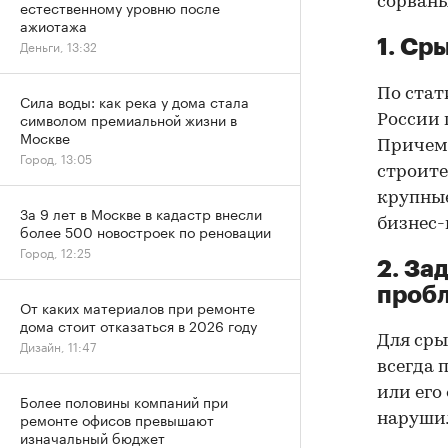
сорваны
естественному уровню после
ажиотажа
1. Ср
Деньги, 13:32
По стат
Сила воды: как река у дома стала
символом премиальной жизни в
России 
Москве
Причем 
Город, 13:05
строите
крупные
За 9 лет в Москве в кадастр внесли
бизнес-
более 500 новостроек по реновации
Город, 12:25
2. За
проб
От каких материалов при ремонте
дома стоит отказаться в 2026 году
Для сры
Дизайн, 11:47
всегда 
или его
Более половины компаний при
ремонте офисов превышают
нарушил
изначальный бюджет