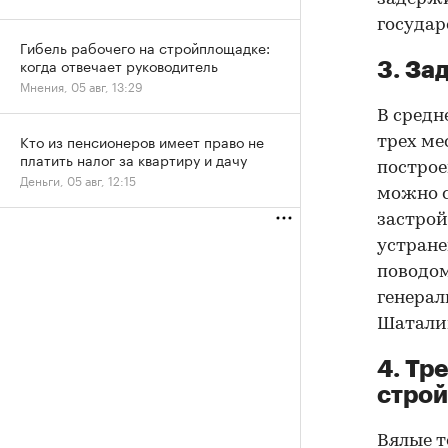
государ
Гибель рабочего на стройплощадке:
когда отвечает руководитель
3. За
Мнения, 05 авг, 13:29
В средн
Кто из пенсионеров имеет право не
трех ме
платить налог за квартиру и дачу
построе
Деньги, 05 авг, 12:15
можно с
застро
устране
поводом
генера
Шатали
4. Тр
строй
Вялые т