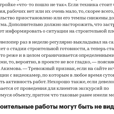
стройке «что-то пошло не так». Если техника стоит 
я, рабочих нет или их очень мало, то, скорее всего,
льство приостановлено или его темпы снижены до
а. Дополнительно должно насторожить, что зас
ет информировать о ситуации на строительной пл
евелопер раз в неделю регулярно выкладывал на с
ет о стадии строительной готовности, а теперь ст
это реже и в целом ограничивается определенным
ми, то, вероятно, в проекте не все гладко, — поясня
 Акимова. — Тревожный признак, если на сайте ис
ции с видеокамер, по которым в любое время сут
ть активность работ. Нехорошо также, если девело
ается от проведения для клиентов экскурсий по
муся объекту, притом что таковые ранее имели ме
роительные работы могут быть не ви