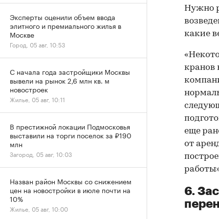
Нужно р
Эксперты оценили объем ввода
возведе
элитного и премиального жилья в
Москве
какие в
Город, 05 авг, 10:53
«Некото
кранов 
С начала года застройщики Москвы
вывели на рынок 2,6 млн кв. м
компани
новостроек
нормаль
Жилье, 05 авг, 10:11
следующ
подгото
В престижной локации Подмосковья
еще ран
выставили на торги поселок за ₽190
млн
от арен
Загород, 05 авг, 10:03
построе
работы»
Назван район Москвы со снижением
цен на новостройки в июле почти на
6. За
10%
перен
Жилье, 05 авг, 10:00