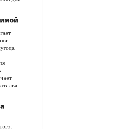
тимой
гает
овь
лугода
ля
ь
ечает
аталья
на
того,