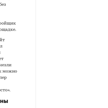
без
тройщик
ощадке.
айт
ал
и
ет
чезли
ок можно
пер
сто».
дны