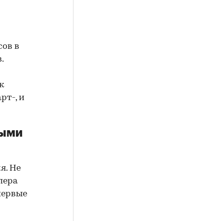
сов в
.
к
рт-, и
выми
я. Не
пера
первые