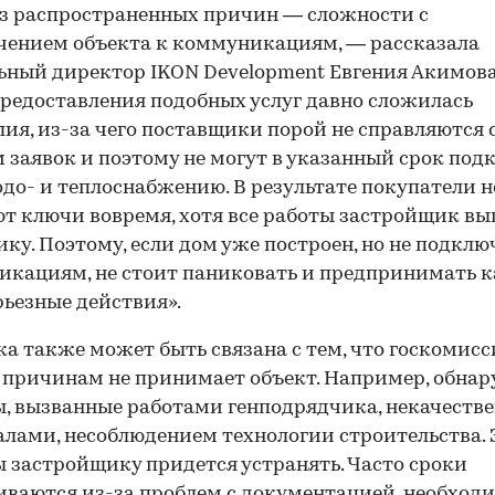
з распространенных причин — сложности с
ением объекта к коммуникациям, — рассказала
ьный директор IKON Development Евгения Акимова
редоставления подобных услуг давно сложилась
ия, из-за чего поставщики порой не справляются 
 заявок и поэтому не могут в указанный срок под
одо- и теплоснабжению. В результате покупатели н
т ключи вовремя, хотя все работы застройщик в
ику. Поэтому, если дом уже построен, но не подклю
кациям, не стоит паниковать и предпринимать к
рьезные действия».
а также может быть связана с тем, что госкомисс
причинам не принимает объект. Например, обна
, вызванные работами генподрядчика, некачест
лами, несоблюдением технологии строительства. 
 застройщику придется устранять. Часто сроки
ваются из-за проблем с документацией, необход