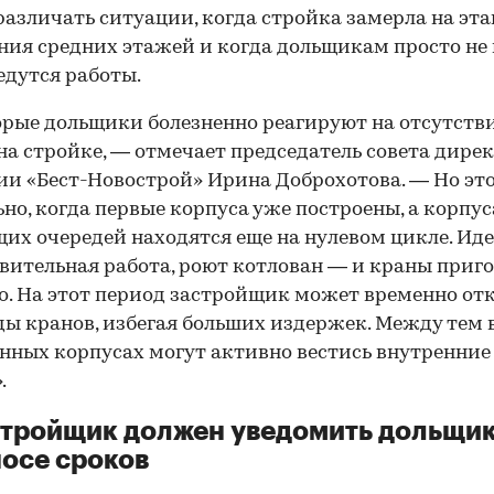
азличать ситуации, когда стройка замерла на эта
ния средних этажей и когда дольщикам просто не 
едутся работы.
рые дольщики болезненно реагируют на отсутств
на стройке, — отмечает председатель совета дире
и «Бест-Новострой» Ирина Доброхотова. — Но эт
но, когда первые корпуса уже построены, а корпус
их очередей находятся еще на нулевом цикле. Ид
вительная работа, роют котлован — и краны приг
о. На этот период застройщик может временно от
ды кранов, избегая больших издержек. Между тем 
нных корпусах могут активно вестись внутренние
.
стройщик должен уведомить дольщик
осе сроков