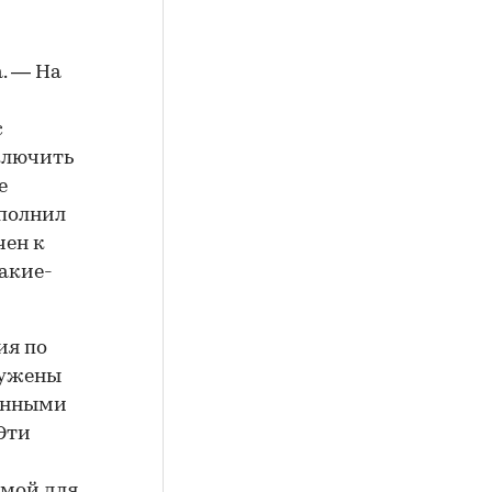
. — На
с
ключить
е
ыполнил
чен к
акие-
ия по
ружены
венными
Эти
имой для