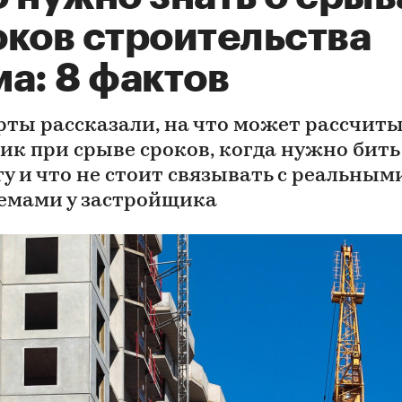
оков строительства
а: 8 фактов
рты рассказали, на что может рассчит
ик при срыве сроков, когда нужно бить
гу и что не стоит связывать с реальным
емами у застройщика