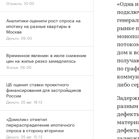
Отрасль, 10:00
«Одна и
подключ
Аналитики оценили рост спроса на
генерал
ипотеку на разные квартиры в
рынке п
Москве
монопол
Деньги, 09:00
потоком
дом к в
Временное явление: в июле снижение
цен на жилье резко замедлилось
получаю
Жилье, 06:00
по граф
коммуни
ЦБ оценил ставки проектного
либо се
финансирования для застройщиков
России
Задержк
Деньги, 05 авг, 18:13
разным 
дефекты
«Домклик» отметил
материа
перераспределение ипотечного
спроса в сторону вторички
дефекты
Деньги, 05 авг, 15:13
задержи