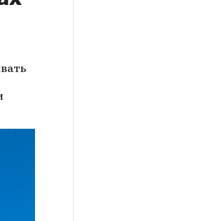
ывать
и