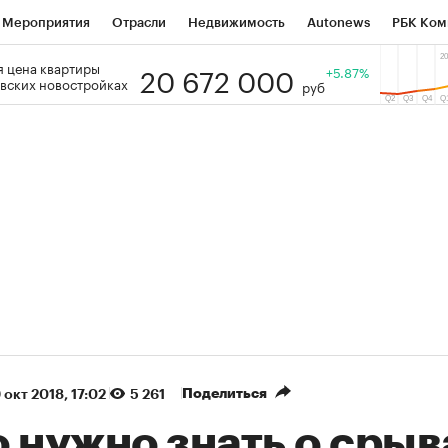
Мероприятия
Отрасли
Недвижимость
Autonews
РБК Ком
20 672 000
 цена квартиры
 РБК
РБК Образование
РБК Курсы
РБК Life
+5.87%
Тренды
Виз
вских новостройках
руб
ь
Крипто
РБК Бизнес-среда
Дискуссионный клуб
Исследо
зета
Спецпроекты СПб
Конференции СПб
Спецпроекты
кономика
Бизнес
Технологии и медиа
Финансы
Рынок на
(+87,87%)
(+30,59%)
 ₽5 450
АФК «Система» ₽12
Купить
ноз ПСБ к 29.07.27
прогноз БКС к 15.07.27
Поделиться
 окт 2018, 17:02
5 261
 нужно знать о срыв