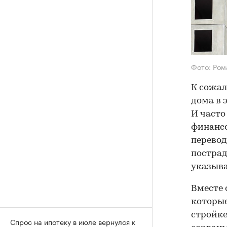
Фото: Ро
К сожал
дома в 
И часто
финанс
перевод
пострад
указыва
Вместе 
которые
стройке
Спрос на ипотеку в июле вернулся к