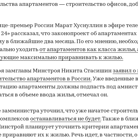
льства апартаментов — строительство офисов, до
ице-премьер России Марат Хуснуллин в эфире тел
 24» рассказал, что законопроект об апартаментах
му в ближайшие два месяца. По его мнению, необх
ально уходить
от апартаментов как класса жилья, 
вующие максимально приравнивать к жилью.
бря замглавы Минстроя Никита Стасишин
заявил о
ительство апартаментов в России.
Уже введенные 
атацию апартаменты должны подпасть под амнис
ться в объеме ввода жилья, отмечал он.
 замминистра уточнил, что уже начатое строител
комплексов
останавливаться не будет.
Также в бли
инстрой планирует уточнить критерии апартамен
 приравняют их к жилью. Речь идет, в частности, о