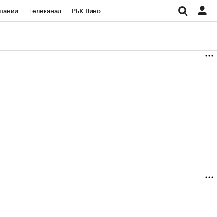
пании
Телеканал
РБК Вино
ациональные проекты
Город
аншизы
Газета
ка
Бизнес