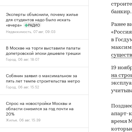
строите
банкир.
Эксперты объяснили, почему жилье
для студентов надо было искать
«вчера»
Ранее в
РАДИО
Недвижимость, 07 авг, 09:03
«Россия
в Госду
В Москве на торги выставили палаты
максим
допетровской эпохи дешевле трешки
сущест
Город, 06 авг, 18:07
19 ноя
Собянин заявил о максимальном за
на стро
пять лет темпе строительства метро
эксплу
Город, 06 авг, 15:52
учитыва
Спрос на новостройки Москвы и
Позднее
области снизился за год почти на
20%
апарт-
Жилье, 06 авг, 15:39
время М
которые