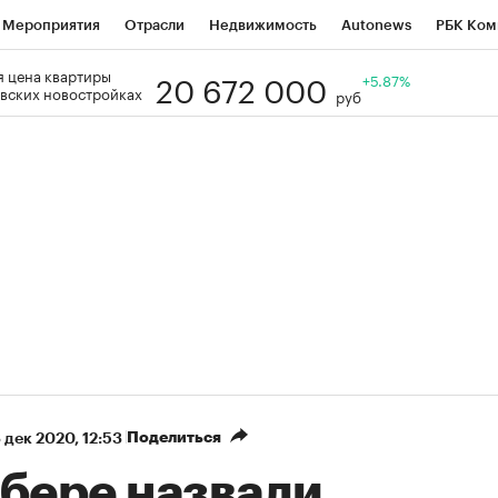
Мероприятия
Отрасли
Недвижимость
Autonews
РБК Ком
20 672 000
 цена квартиры
Образование
РБК Курсы
РБК Life
Тренды
+5.87%
Визионеры
Н
вских новостройках
руб
Дискуссионный клуб
Исследования
Кредитные рейтинги
Фр
Спецпроекты
Проверка контрагентов
Политика
Экономи
к наличной валюты
Поделиться
 дек 2020, 12:53
Сбере назвали