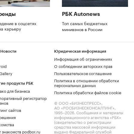
ренды
РБК Autonews
едение в соцсетях
Топ самых бюджетных
на карьеру
минивэнов в России
 Новости
Юридическая информация
Информация об ограничениях
roid
О соблюдении авторских прав
allery
Пользовательское соглашение
Политика в отношении обработки
гие продукты РБК
персональных данных
ако для бизнеса
Политика обработки файлов cookie
поративный регистратор
енов
© ООО «БИЗНЕСПРЕСС»,
АО «РОСБИЗНЕСКОНСАЛТИНГ»,
тинг сайтов
1995–2026
. Сообщения и материалы
.решения
информационного агентства «РБК»
(свидетельство о регистрации
комства
средства массовой информации
 знакомств podbor.ru
выдано Федеральной службой