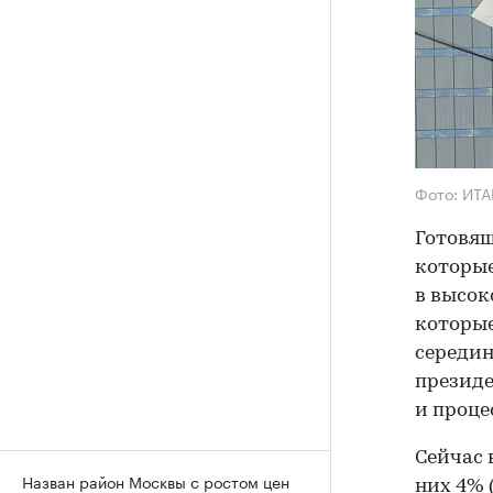
Фото: ИТА
Готовящ
которые
в высок
которые
середин
президе
и проце
Сейчас 
Назван район Москвы с ростом цен
них 4% 