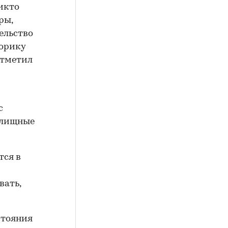
никто
ры,
тельство
торику
отметил
с
илищные
тся в
вать,
стояния