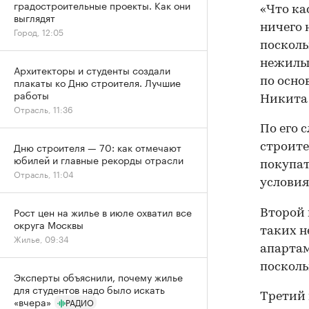
градостроительные проекты. Как они
«Что ка
выглядят
ничего 
Город, 12:05
посколь
нежилых
Архитекторы и студенты создали
плакаты ко Дню строителя. Лучшие
по осно
работы
Никита
Отрасль, 11:36
По его 
Дню строителя — 70: как отмечают
строите
юбилей и главные рекорды отрасли
покупа
Отрасль, 11:04
условия
Рост цен на жилье в июле охватил все
Второй 
округа Москвы
таких н
Жилье, 09:34
апартам
посколь
Эксперты объяснили, почему жилье
для студентов надо было искать
Третий 
«вчера»
РАДИО