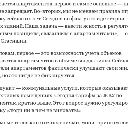
сается апартаментов, первое и самое основное — 
не запрещает. Во-вторых, мы не меняем правила иг
ку сейчас их нет. Сегодня по факту это идет строи
 зданий. Наша задача — внести ясность в регуля
вным позициям, связанным с апартаментами», — 
 Стасишин.
словам, первое — это возможность учета объемов
льства апартаментов в объеме ввода жилья. Сейча
тели апартаментов фактически улучшают свои ж
, но это нигде не фиксируется.
пункт — коммунальные услуги, которые оказываю
ежилых помещениях. Сегодня тарифы за ЖКУ по
ентам кратно выше. Этот вопрос нужно урегулиро
ку «люди ни в чем не виноваты».
момент связан с отчислениями, мониторингом со