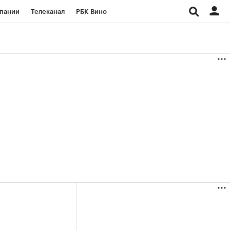
пании
Телеканал
РБК Вино
ациональные проекты
Город
аншизы
Газета
ка
Бизнес