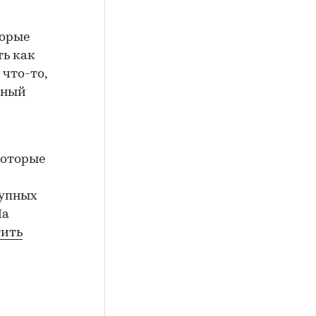
торые
ть как
что-то,
чный
которые
рупных
На
тить