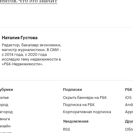
ентов. Что это значит
Наталия Густова
Редактор, бакалавр экономики,
магистр журналистики. В СМИ -
с 2014 года, с 2020 года
исследую тему недвижимости в
«РБК-Недвижимости».
убрики
Подписки
РБК
илье
Скрыть баннеры на РБК
iOS
ород
Подписка на РБК
And
агород
Корпоративная подписка
AppG
еньги
Уведомления
Дру
изайн
RSS
Обл
нения