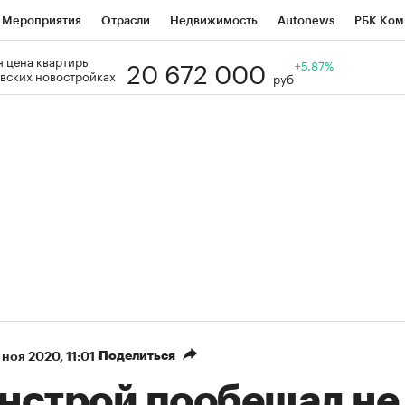
Мероприятия
Отрасли
Недвижимость
Autonews
РБК Ком
20 672 000
 цена квартиры
Образование
РБК Курсы
РБК Life
Тренды
+5.87%
Визионеры
Н
вских новостройках
руб
Дискуссионный клуб
Исследования
Кредитные рейтинги
Фр
Спецпроекты
Проверка контрагентов
Политика
Экономи
к наличной валюты
Поделиться
 ноя 2020, 11:01
нстрой пообещал не