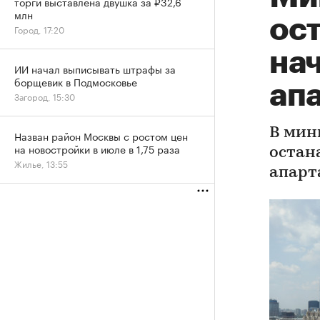
торги выставлена двушка за ₽32,6
млн
ос
Город, 17:20
на
ИИ начал выписывать штрафы за
борщевик в Подмосковье
ап
Загород, 15:30
В мин
Назван район Москвы с ростом цен
на новостройки в июле в 1,75 раза
остан
Жилье, 13:55
апарт