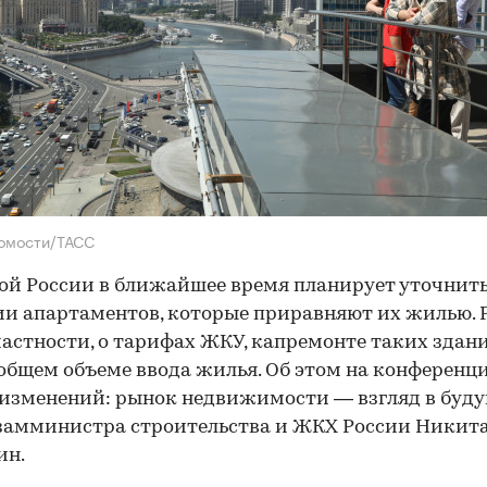
домости/ТАСС
й России в ближайшее время планирует уточнит
и апартаментов, которые приравняют их жилью. 
 частности, о тарифах ЖКУ, капремонте таких здан
 общем объеме ввода жилья. Об этом на конференц
изменений: рынок недвижимости — взгляд в буд
замминистра строительства и ЖКХ России Никит
ин.