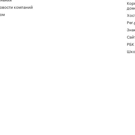
Кор
овости компаний
дом
ом
Хос
Рег
Зна
Сайт
РБК
Шко