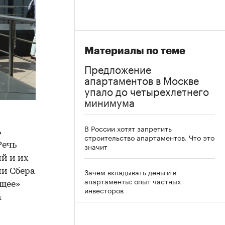
Материалы по теме
Предложение
апартаментов в Москве
упало до четырехлетнего
минимума
В России хотят запретить
ь
строительство апартаментов. Что это
Речь
значит
ий и их
Зачем вкладывать деньги в
ии Сбера
апартаменты: опыт частных
ущее»
инвесторов
а