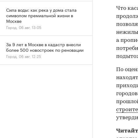
Что кас
Сила воды: как река у дома стала
символом премиальной жизни в
продолж
Москве
позволя
Город, 06 авг, 13:05
нежилые
а пропи
За 9 лет в Москве в кадастр внесли
потреби
более 500 новостроек по реновации
Город, 06 авг, 12:25
подыто
По оцен
находят
приходи
городов
прошлой
строите
утверди
Читайт