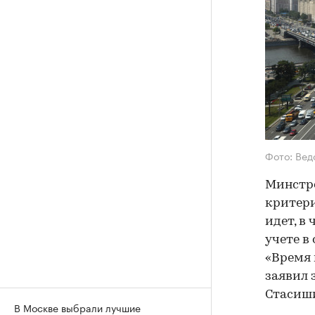
Фото: Ве
Минстро
критери
идет, в
учете в
«Время 
заявил 
Стасиш
В Москве выбрали лучшие