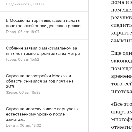
дома и 
Недвижимость, 09:03
помещен
результ
В Москве на торги выставили палаты
допетровской эпохи дешевле трешки
следить
Город, 06 авг, 18:07
характе
заммин
Собянин заявил о максимальном за
пять лет темпе строительства метро
Еще од
Город, 06 авг, 15:52
законод
помещен
Спрос на новостройки Москвы и
времени
области снизился за год почти на
того, с
20%
ипотека
Жилье, 06 авг, 15:39
«Все эт
Спрос на ипотеку в июле вернулся к
апартам
естественному уровню после
ажиотажа
многоф
Деньги, 06 авг, 13:32
отметил