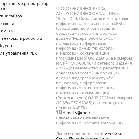
поративный регистратор
енов
© ООО «БИЗНЕСПРЕСС»,
АО «РОСБИЗНЕСКОНСАЛТИНГ»,
тинг сайтов
1995–2026
. Сообщения и материалы
.решения
информационного агентства «РБК»
(свидетельство о регистрации
комства
средства массовой информации
 знакомств podbor.ru
выдано Федеральной службой
по надзору в сфере связи,
 Курсы
информационных технологий
ла управления РБК
и массовых коммуникаций
(Роскомнадзор) 09.12.2015 за номером
ИА №ФС77-63848) и сетевого издания
«РБК» (свидетельство о регистрации
средства массовой информации
выдано Федеральной службой
по надзору в сфере связи,
информационных технологий
и массовых коммуникаций
(Роскомнадзор) 03.12.2021 за номером
ЭЛ №ФС77-82385) сопровождаются
пометкой «РБК».
realty@rbc.ru
18+
Владельцем сайта является
информационное агентство «РБК».
Данные предоставлены:
Мосбиржа
,
Санкт-Петербургская биржа
.