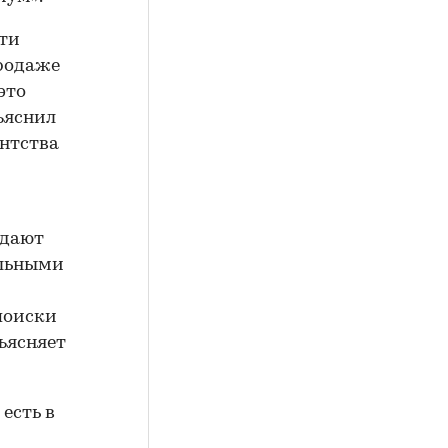
ти
продаже
это
ъяснил
ентства
адают
ельными
поиски
ъясняет
есть в