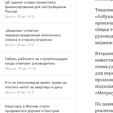
ЦБ оценил ставки проектного
финансирования для застройщиков
Тенден
России
Деньги, 05 авг, 18:13
«Азбука
произош
«Домклик» отметил
общая т
перераспределение ипотечного
руковод
спроса в сторону вторички
недвижи
Деньги, 05 авг, 15:13
Вторым
Гибель рабочего на стройплощадке:
инвести
когда отвечает руководитель
очень у
Мнения, 05 авг, 13:29
для пер
произош
Кто из пенсионеров имеет право не
платить налог за квартиру и дачу
подходя
Деньги, 05 авг, 12:15
«Метри
По данн
Квартиры в Москве стали
продаваться дороже и быстрее
реализа