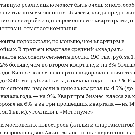
тивную реализацию может быть очень много, особ
бавить к ним смешанные объекты, когда предполаг
ние новостройки одновременно и с квартирами, и 
ентами, отмечает компания.
енты подорожали, но меньше, чем квартиры в
ойках. В третьем квартале средний «квадрат»
нтов массового сегмента достиг 190 тыс. руб. за 1 к
1,2% больше, чем во втором квартале, и на 3% больше
года. Бизнес-класс за квартал подорожал значител
00:00
/
00:00
 до 258 тыс. руб. за 1 кв. м, с начала года — на 3%. 
го сегмента выросли в цене за квартал на 4,5% (до 
а сначала года — на 9%. Квартиры бизнес-класса за 
ороже на 6%, а за три прошедших квартала — на 14
. за 1 кв. м), уточнили в «Метриуме»
 московских новостроек (жилья и апартаментов)
ре
выросли вдвое
. Ажиотаж на рынке первичного ж