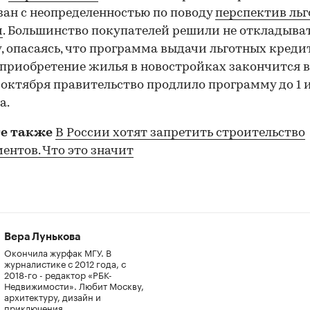
зан с неопределенностью по поводу
перспектив ль
и
. Большинство покупателей решили не откладыва
, опасаясь, что программа выдачи льготных креди
 приобретение жилья в новостройках закончится в
 октября правительство продлило программу до 1 
а.
е также
В России хотят запретить строительство
ентов. Что это значит
Вера Лунькова
Окончила журфак МГУ. В
журналистике с 2012 года, с
2018-го - редактор «РБК-
Недвижимости». Любит Москву,
архитектуру, дизайн и
приключения.