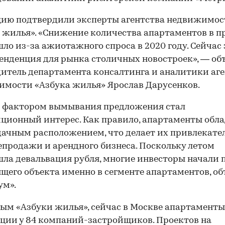
цию подтвердили эксперты агентства недвижимос
 жилья». «Снижение количества апартаментов в 
ло из-за ажиотажного спроса в 2020 году. Сейчас 
енденция для рынка столичных новостроек», — об
итель департамента консалтинга и аналитики аг
мости «Азбука жилья» Ярослав Дарусенков.
 фактором вымывания предложения стал
ционный интерес. Как правило, апартаменты обл
дачным расположением, что делает их привлекат
епродажи и арендного бизнеса. Поскольку летом
ла девальвация рубля, многие инвесторы начали 
щего объекта именно в сегменте апартаментов, об
ум».
ым «Азбуки жилья», сейчас в Москве апартаменты 
ции у 84 компаний-застройщиков. Проектов на