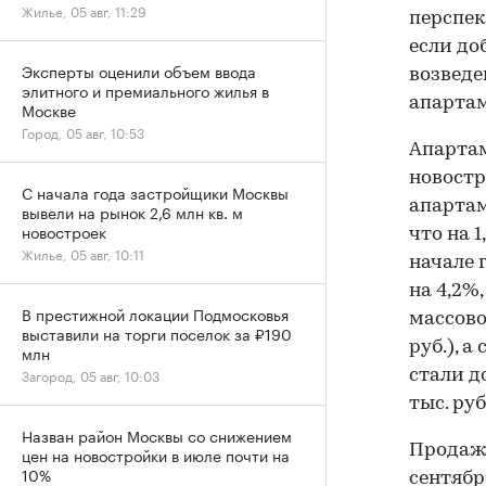
Жилье, 05 авг, 11:29
перспек
если до
Эксперты оценили объем ввода
возведе
элитного и премиального жилья в
апартам
Москве
Город, 05 авг, 10:53
Апартам
новостр
С начала года застройщики Москвы
апартаме
вывели на рынок 2,6 млн кв. м
новостроек
что на 
Жилье, 05 авг, 10:11
начале 
на 4,2%,
В престижной локации Подмосковья
массово
выставили на торги поселок за ₽190
руб.), 
млн
Загород, 05 авг, 10:03
стали д
тыс. руб
Назван район Москвы со снижением
Продажи
цен на новостройки в июле почти на
10%
сентяб