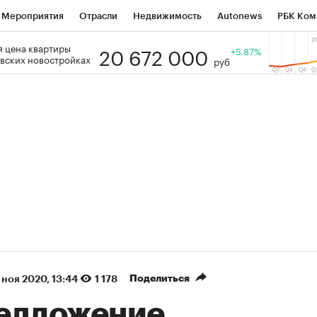
Мероприятия
Отрасли
Недвижимость
Autonews
РБК Ком
20 672 000
 цена квартиры
 РБК
РБК Образование
РБК Курсы
РБК Life
+5.87%
Тренды
Виз
вских новостройках
руб
ь
Крипто
РБК Бизнес-среда
Дискуссионный клуб
Исследо
зета
Спецпроекты СПб
Конференции СПб
Спецпроекты
кономика
Бизнес
Технологии и медиа
Финансы
Рынок на
(+86,32%)
(+28,76%)
₽5 450
АФК «Система» ₽12
Купить
з ПСБ к 29.07.27
прогноз БКС к 15.07.27
Поделиться
 ноя 2020, 13:44
1 178
едложение