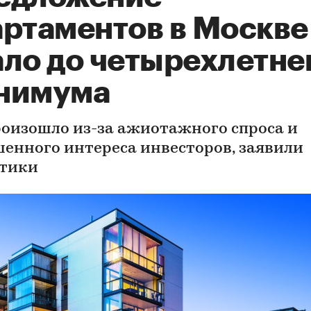
артаментов в Москве
ало до четырехлетне
нимума
роизошло из-за ажиотажного спроса и
енного интереса инвесторов, заявили
тики