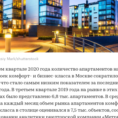
siy Mark/shutterstock
ем квартале 2020 года количество апартаментов н
оек комфорт- и бизнес-класса в Москве сократило
., что стало самым низким показателем за последн
года. В третьем квартале 2019 года на рынке в этих
ах было представлено 6,8 тыс. апартаментов. В сре
да каждый месяц объем рынка апартаментов комф
класса в столице оценивался в 7,5 тыс. объектов, с
довании аналитики риелторской компании «Метр