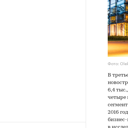
Фото: Olek
В треть
новостр
6,4 тыс
четыре 
сегмент
2016 го
бизнес-
в иссле