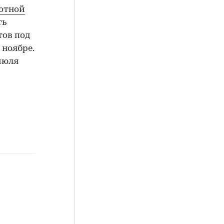
готной
ть
тов под
 ноябре.
июля