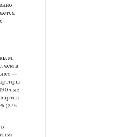
енно
ается
с
в. м,
, чем в
ьнее —
Квартиры
190 тыс.
квартал
% (276
 в
илья