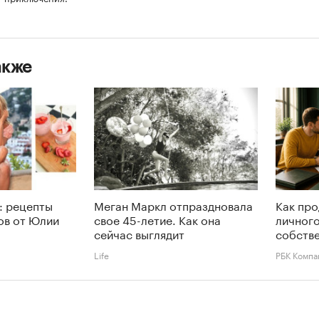
акже
: рецепты
Меган Маркл отпраздновала
Как про
ов от Юлии
свое 45-летие. Как она
личного
сейчас выглядит
собств
Life
РБК Компа