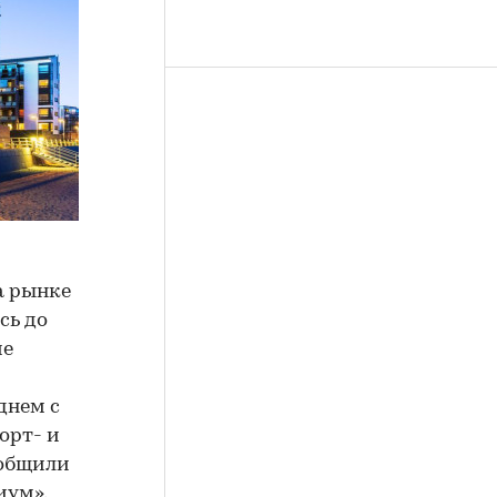
а рынке
сь до
ие
днем с
орт- и
ообщили
иум».