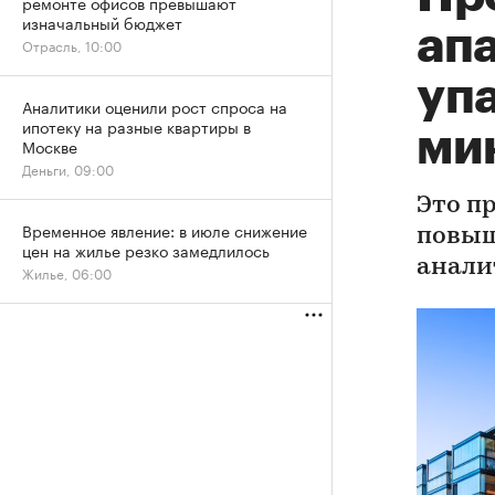
ремонте офисов превышают
изначальный бюджет
ап
Отрасль, 10:00
уп
Аналитики оценили рост спроса на
ипотеку на разные квартиры в
ми
Москве
Деньги, 09:00
Это п
Временное явление: в июле снижение
повыш
цен на жилье резко замедлилось
анали
Жилье, 06:00