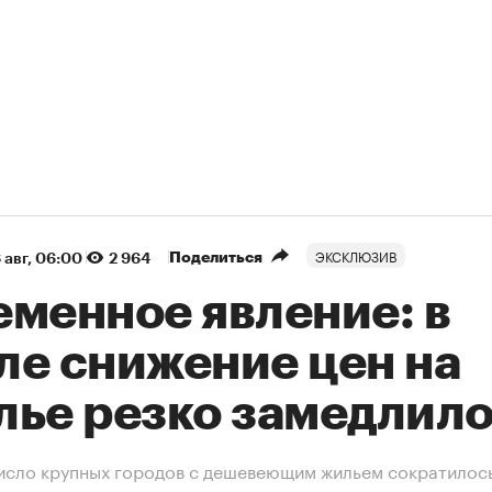
ЭКСКЛЮЗИВ
Поделиться
 авг, 06:00
2 964
еменное явление: в
ле снижение цен на
лье резко замедлил
исло крупных городов с дешевеющим жильем сократилось