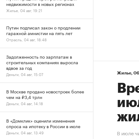
недвижимости в новых регионах
Жилье, 04 авг, 19:21
Путин подписал закон о продлении
гаражной амнистии на пять лет
Отрасль, 04 авг, 18:48
Задолженность по зарплатам в
строительных компаниях выросла
вдвое за год
Жилье
⁠,
06
Деньги, 04 авг, 15:07
Вр
В Москве продано новостроек более
чем на ₽3,4 трлн
ию
Деньги, 04 авг, 14:18
жи
В «Домклик» оценили изменения
спроса на ипотеку в России в июле
В июле ч
Деньги, 04 авг, 13:49