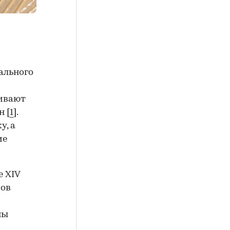
ального
ивают
н [
1
].
у, а
ие
е XIV
мов
ны