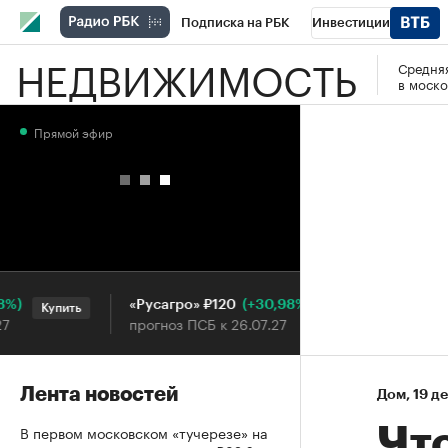
Подписка на РБК
Инвестиции
НЕДВИЖИМОСТЬ
Средняя
РБК Вино
Спорт
Школа управления
в моско
Национальные проекты
Город
Стил
Прямой эфир
Кредитные рейтинги
Франшизы
Га
Проверка контрагентов
Политика
Э
(+30,98%)
«Русагро» ₽120
Ozon ₽5
Купить
Купить
прогноз ПСБ к 26.07.27
прогноз 
Лента новостей
Дом
⁠,
19 д
В первом московском «тучерезе» на
Что