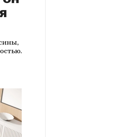
я
сины,
остью.