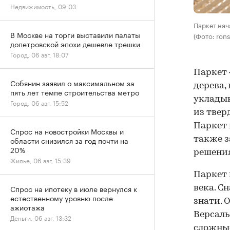
Недвижимость, 09:03
Паркет нач
В Москве на торги выставили палаты
(Фото: ron
допетровской эпохи дешевле трешки
Город, 06 авг, 18:07
Паркет 
Собянин заявил о максимальном за
дерева,
пять лет темпе строительства метро
уклады
Город, 06 авг, 15:52
из тверд
Паркет 
Спрос на новостройки Москвы и
также з
области снизился за год почти на
20%
решения
Жилье, 06 авг, 15:39
Паркет 
Спрос на ипотеку в июле вернулся к
века. С
естественному уровню после
знати. 
ажиотажа
Версаль
Деньги, 06 авг, 13:32
сложные