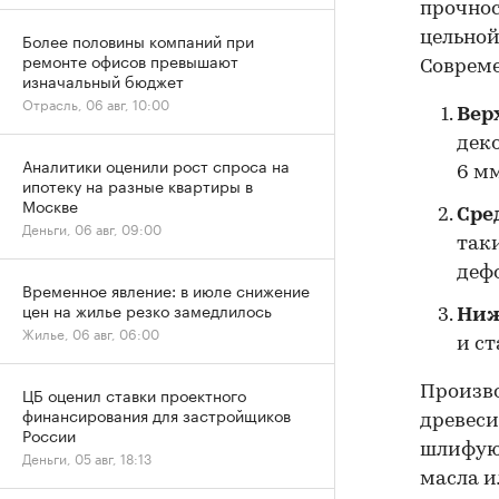
прочнос
цельной
Более половины компаний при
ремонте офисов превышают
Совреме
изначальный бюджет
Отрасль, 06 авг, 10:00
Вер
дек
Аналитики оценили рост спроса на
6 м
ипотеку на разные квартиры в
Москве
Сре
Деньги, 06 авг, 09:00
таки
деф
Временное явление: в июле снижение
цен на жилье резко замедлилось
Ни
Жилье, 06 авг, 06:00
и ст
Произво
ЦБ оценил ставки проектного
финансирования для застройщиков
древеси
России
шлифую
Деньги, 05 авг, 18:13
масла и