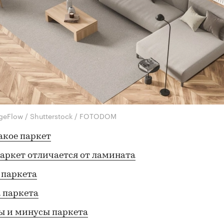
geFlow / Shutterstock / FOTODOM
акое паркет
аркет отличается от ламината
 паркета
 паркета
ы и минусы паркета