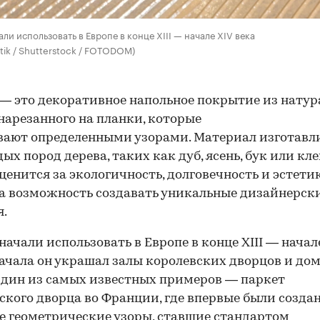
али использовать в Европе в конце XIII — начале XIV века
stik / Shutterstock / FOTODOM)
— это декоративное напольное покрытие из натур
 нарезанного на планки, которые
вают определенными узорами. Материал изготавл
ых пород дерева, таких как дуб, ясень, бук или кле
ценится за экологичность, долговечность и эстетик
а возможность создавать уникальные дизайнерск
.
начали использовать в Европе в конце XIII — начал
начала он украшал залы королевских дворцов и до
Один из самых известных примеров — паркет
ского дворца во Франции, где впервые были созда
00:00
/
00:00
 геометрические узоры, ставшие стандартом