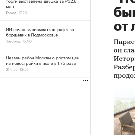
торги выставлена двушка за ₽32,6
млн
быв
Город, 17:20
от
ИИ начал выписывать штрафы за
борщевик в Подмосковье
Загород, 15:30
Парке
он сл
Назван район Москвы с ростом цен
Истор
на новостройки в июле в 1,75 раза
Разбе
Жилье, 13:55
продо