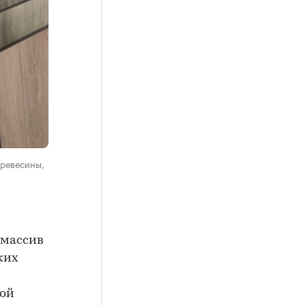
древесины,
 массив
ких
кой