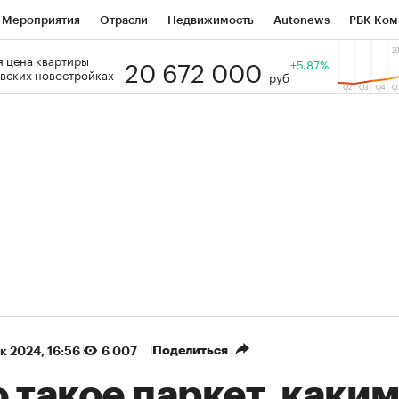
Мероприятия
Отрасли
Недвижимость
Autonews
РБК Ком
20 672 000
 цена квартиры
 РБК
РБК Образование
РБК Курсы
РБК Life
+5.87%
Тренды
Виз
вских новостройках
руб
ь
Крипто
РБК Бизнес-среда
Дискуссионный клуб
Исследо
зета
Спецпроекты СПб
Конференции СПб
Спецпроекты
кономика
Бизнес
Технологии и медиа
Финансы
Рынок на
(+90,86%)
(+34,74%)
 450
АФК «Система» ₽12
Купить
К
ПСБ к 29.07.27
прогноз БКС к 15.07.27
Поделиться
ек 2024, 16:56
6 007
 такое паркет, каким