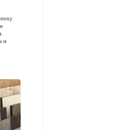
эпоху
 и
.
а и