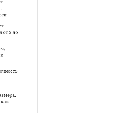
ет
.
оев:
ет
 от 2 до
ы,
 к
рочность
азмера,
 как