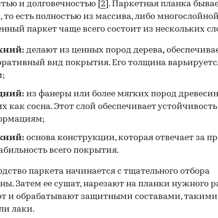
тью и долговечностью [
2
]. Паркетная планка быва
, то есть полностью из массива, либо многослойной
нный паркет чаще всего состоит из нескольких сл
хний:
делают из ценных пород дерева
,
обеспечива
оративный вид покрытия. Его толщина варьируется
м;
дний:
из фанеры или более мягких пород древесин
х как сосна. Этот слой обеспечивает устойчивость
ормациям;
жний:
основа конструкции, которая отвечает за п
абильность всего покрытия.
дство паркета начинается с тщательного отбора
ны. Затем ее сушат, нарезают на планки нужного р
т и обрабатывают защитными составами, такими
ли лаки.