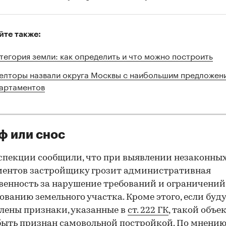
йте также:
тегория земли: как определить и что можно построить
елторы назвали округа Москвы с наибольшим предложен
артаментов
ф или снос
спекции сообщили, что при выявлении незаконны
ментов застройщику грозит административная
венность за нарушение требований и ограничений
ованию земельного участка. Кроме этого, если буд
лены признаки, указанные в
ст. 222 ГК
, такой объе
ыть признан самовольной постройкой. По мнени