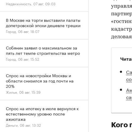
Недвижимость, 07 авг, 09:03
управл
партнер
В Москве на торги выставили палаты
«гостин
допетровской эпохи дешевле трешки
кадастр
Город, 06 авг, 18:07
деловая
Собянин заявил о максимальном за
пять лет темпе строительства метро
Город, 06 авг, 15:52
Чита
Са
Спрос на новостройки Москвы и
со
области снизился за год почти на
20%
Ам
Жилье, 06 авг, 15:39
са
Спрос на ипотеку в июле вернулся к
естественному уровню после
ажиотажа
Кого 
Деньги, 06 авг, 13:32