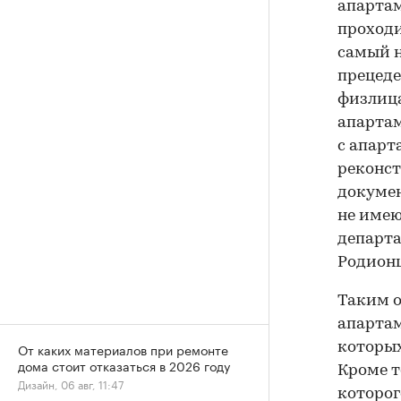
апартам
проходи
самый н
прецеде
физлица
апартам
с апарт
реконс
докумен
не имею
департа
Родионц
Таким о
апартам
которых
От каких материалов при ремонте
дома стоит отказаться в 2026 году
Кроме т
Дизайн, 06 авг, 11:47
которог