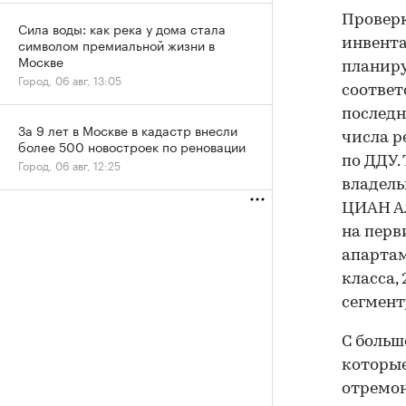
Провер
Сила воды: как река у дома стала
символом премиальной жизни в
инвента
Москве
планиру
Город, 06 авг, 13:05
соответ
последн
За 9 лет в Москве в кадастр внесли
числа р
более 500 новостроек по реновации
по ДДУ.
Город, 06 авг, 12:25
владель
ЦИАН Ал
на перв
апартам
класса,
сегмент
С больш
которые
отремон