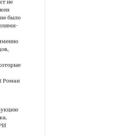
кт не
ожен
 не было
телями-
 именно
ов,
 которые
t Роман
трукцию
ка.
ВРИ