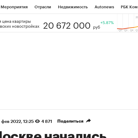
Мероприятия
Отрасли
Недвижимость
Autonews
РБК Ком
20 672 000
 цена квартиры
 РБК
РБК Образование
РБК Курсы
РБК Life
+5.87%
Тренды
Виз
вских новостройках
руб
ь
Крипто
РБК Бизнес-среда
Дискуссионный клуб
Исследо
зета
Спецпроекты СПб
Конференции СПб
Спецпроекты
кономика
Бизнес
Технологии и медиа
Финансы
Рынок на
(+90,63%)
(+34,86
on ₽5 450
АФК «Система» ₽12
Купить
огноз ПСБ к 29.07.27
прогноз БКС к 15.07.27
Поделиться
 фев 2022, 12:25
4 871
Москве начались