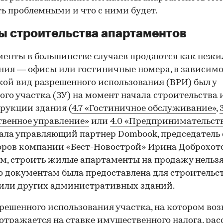
ь проблемными и что с ними будет.
 строительства апартаментов
енты в большинстве случаев продаются как неж
ия — офисы или гостиничные номера, в зависимо
акой вид разрешенного использования (ВРИ) был у
ого участка (ЗУ) на момент начала строительства 
рукции здания (
4.7 «Гостиничное обслуживание»
,
венное управление»
или
4.0 «Предпринимательст
ала управляющий партнер Dombook, председатель 
ров компании «Бест-Новострой» Ирина Доброхото
ам, строить жилые апартаменты на продажу нельзя
о документам была предоставлена для строительс
или других административных зданий.
00:00
/
00:00
решенного использования участка, на котором во
 отражается на ставке имущественного налога, рас