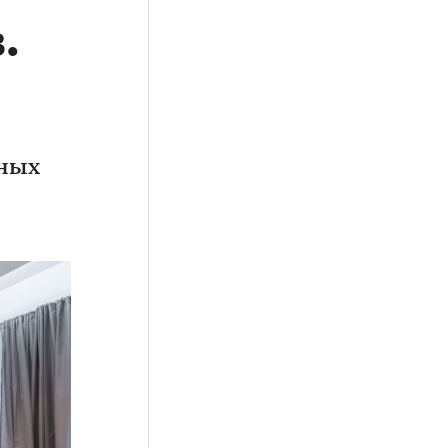
.
чных