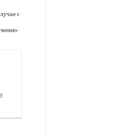
лучае с
твенно-
о