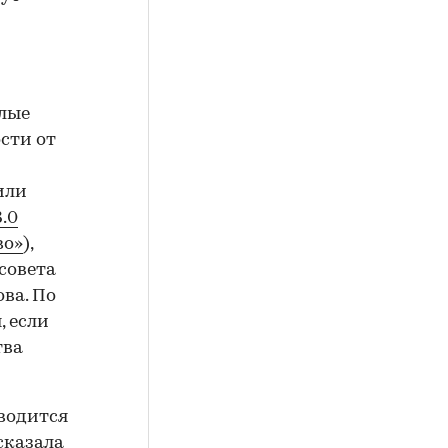
илые
сти от
или
3.0
во»
),
совета
ва. По
, если
тва
зводится
сказала