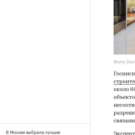
Фото: Dari
Госинс
строите
около 6
объекто
несоотв
разреше
связанн
В Москве выбрали лучшие
Эксперт