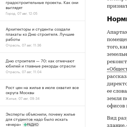
градостроительные проекты. Как они
признат
выглядят
Город, 07 авг, 12:05
Нормы
Архитекторы и студенты создали
Апартам
плакаты ко Дню строителя. Лучшие
работы
помещен
Отрасль, 07 авг, 11:36
того, к
земельн
Дню строителя — 70: как отмечают
реконст
юбилей и главные рекорды отрасли
«Общест
Отрасль, 07 авг, 11:04
рассказ
директо
Рост цен на жилье в июле охватил все
ее слов
округа Москвы
Жилье, 07 авг, 09:34
земля п
офисов 
Эксперты объяснили, почему жилье
Вид раз
для студентов надо было искать
«вчера»
РАДИО
здание,