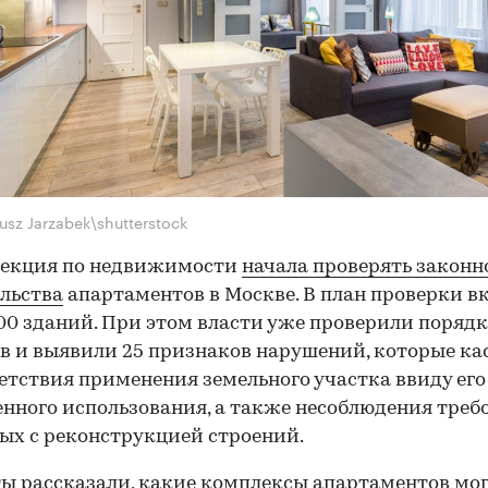
usz Jarzabek\shutterstock
пекция по недвижимости
начала проверять законн
льства
апартаментов в Москве. В план проверки в
00 зданий. При этом власти уже проверили порядк
в и выявили 25 признаков нарушений, которые ка
етствия применения земельного участка ввиду его
нного использования, а также несоблюдения треб
ых с реконструкцией строений.
ы рассказали, какие комплексы апартаментов мо