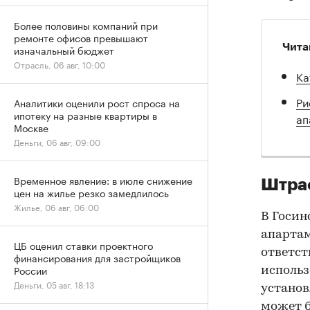
Более половины компаний при
ремонте офисов превышают
Чита
изначальный бюджет
Отрасль, 06 авг, 10:00
Ка
Ри
Аналитики оценили рост спроса на
ипотеку на разные квартиры в
ап
Москве
Деньги, 06 авг, 09:00
Временное явление: в июле снижение
Штра
цен на жилье резко замедлилось
Жилье, 06 авг, 06:00
В Госин
апарта
ЦБ оценил ставки проектного
ответст
финансирования для застройщиков
России
использ
Деньги, 05 авг, 18:13
установ
может б