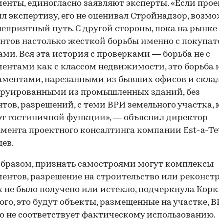
енты, единогласно заявляют эксперты. «Если прое
л экспертизу, его не оценивал Стройнадзор, возм
еприятный путь. С другой стороны, пока на рынке
нтов настолько жесткой борьбы именно с покупа
ми. Вся эта история с проверками — борьба не с
ентами как с классом недвижимости, это борьба
аментами, нарезанными из бывших офисов и склад
труированными из промышленных зданий, без
тов, разрешений, с теми ВРИ земельного участка,
т гостиничной функции», — объяснил директор
мента проектного консалтинга компании Est-a-Te
ев.
бразом, признать самостроями могут комплексы
ентов, разрешение на строительство или реконс
 не было получено или истекло, подчеркнула Корк
ого, это будут объекты, размещенные на участке, 
о не соответствует фактическому использованию.