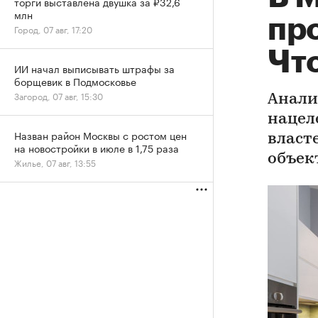
торги выставлена двушка за ₽32,6
млн
пр
Город, 07 авг, 17:20
Что
ИИ начал выписывать штрафы за
борщевик в Подмосковье
Загород, 07 авг, 15:30
Анали
нацел
Назван район Москвы с ростом цен
власт
на новостройки в июле в 1,75 раза
объек
Жилье, 07 авг, 13:55