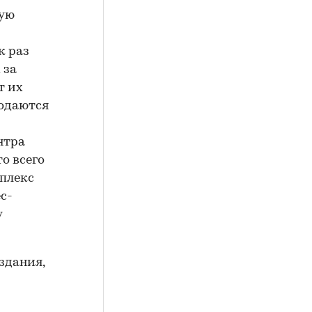
щую
к раз
 за
т их
родаются
нтра
о всего
мплекс
с-
у
здания,