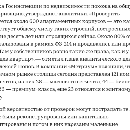
ка Госинспекции по недвижимости похожа на об
ризацию, утверждают аналитики. «Проверить
ется около 600 апартаментных корпусов — это ка
ствует общему числу таких строений, построенных
ие десять лет или строящихся сейчас. Около 80% о
еализованы в рамках ФЗ-214 и продавались или п
 Там у собственников ровно такие же права, как и у
цев квартир», — отметил глава аналитического це
ексей Попов. В компании «Метриум» пояснили, чт
ичном рынке столицы сегодня представлен 121 ко
ентов, из них 28 — массового сегмента, 44 — бизне
 26 — премиум-класса, еще 23 относятся к элитном
у.
ой вероятностью от проверок могут пострадать те 
 были реконструированы или капитально
тированы и потом в них нарезаны маленькие