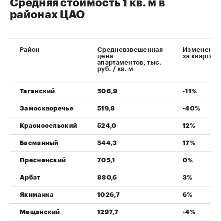
Средняя стоимость 1 кв. м в
районах ЦАО
Район
Средневзвешенная
Изменение
цена
за квартал
апартаментов, тыс.
руб. / кв. м
Таганский
506,9
-11%
Замоскворечье
519,8
-40%
Красносельский
524,0
12%
Басманный
544,3
17%
Пресненский
705,1
0%
Арбат
880,6
3%
Якиманка
1026,7
6%
Мещанский
1297,7
-4%