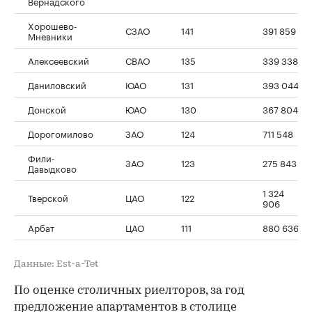
Вернадского
Хорошево-
СЗАО
141
391 859
Мневники
Алексеевский
СВАО
135
339 338
Даниловский
ЮАО
131
393 044
Донской
ЮАО
130
367 804
Дорогомилово
ЗАО
124
711 548
Фили-
ЗАО
123
275 843
Давыдково
1 324
Тверской
ЦАО
122
906
Арбат
ЦАО
111
880 636
Данные: Est-a-Tet
По оценке столичных риелторов, за год
предложение апартаментов в столице