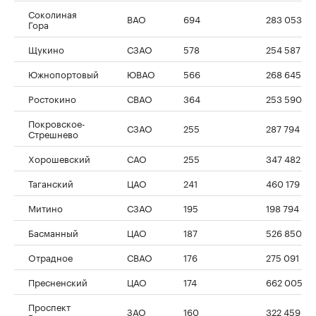
Соколиная
ВАО
694
283 053
Гора
Щукино
СЗАО
578
254 587
Южнопортовый
ЮВАО
566
268 645
Ростокино
СВАО
364
253 590
Покровское-
СЗАО
255
287 794
Стрешнево
Хорошевский
САО
255
347 482
Таганский
ЦАО
241
460 179
Митино
СЗАО
195
198 794
Басманный
ЦАО
187
526 850
Отрадное
СВАО
176
275 091
Пресненский
ЦАО
174
662 005
Проспект
ЗАО
160
322 459