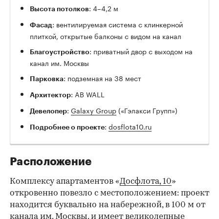
: 4–4,2 м
Высота потолков
: вентилируемая система с клинкерной
Фасад
плиткой, открытые балконы с видом на канал
: приватный двор с выходом на
Благоустройство
канал им. Москвы
: подземная на 38 мест
Парковка
: AB WALL
Архитектор
:
Galaxy Group
(«Гэлакси Групп»)
Девелопер
:
dosflota10.ru
Подробнее о проекте
Расположение
Комплексу апартаментов «
Досфлота, 10
»
откровенно повезло с местоположением: проект
находится буквально на набережной, в 100 м от
канала им. Москвы, и имеет великолепные