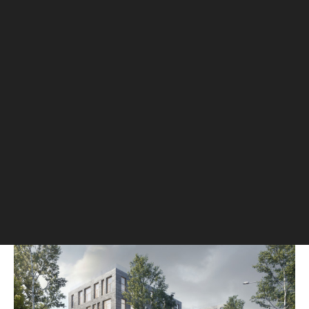
Девелоперская компания Galaxy Group возводит
на берегу канала им. Москвы комплекс всего на
42 апартамента. Клубный дом расположен в
100 м от реки, напротив реконструированного
Северного речного вокзала, рядом с парком
«Северное Тушино».
Вместе с девелоперской компаний Galaxy Group
рассказываем, каким будет клубный дом
«
Досфлота, 10
», который возводится в
живописном старомосковском районе Южное
Тушино.