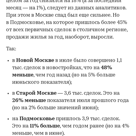
целом за год снизился на 18%
(а за последний
месяц — на 1%), следует из данных аналитиков.
При этом в Москве спад был еще сильнее. Но
в Подмосковье, на которое пришлось более 45%
от всех первичных сделок в столичном регионе,
продажи жилья за год, наоборот, выросли.
Так:
в
Новой Москве
в июле было совершено 1,1
тыс. сделок в новостройках, что на
48%
меньше
, чем год назад (но на 5% больше
июньского показателя);
в
Старой Москве
— 3,6 тыс. сделок. Это на
26%
меньше
показателя июля прошлого года
00:00
/
00:00
(но на 2% больше значений июня);
на
Подмосковье
пришлось 3,9 тыс. сделок.
Это на
11% больше
, чем годом ранее (но на 4%
меньше, чем в июне).