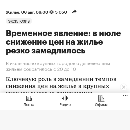
Жилье
⁠,
06 авг, 06:00
5 050
ЭКСКЛЮЗИВ
Временное явление: в июле
снижение цен на жилье
резко замедлилось
В июле число крупных городов с дешевеющим
жильем сократилось с 20 до 10
Ключевую роль в замедлении темпов
снижения цен на жилье в крупных
городах сыграло сокращение
предложения. В условиях
Лента
Радио
Офисы
сохраняющейся неопределенности
собственники отложили сделки. Еще
одна причина тренда — оживление
спроса