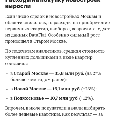
Расходы на покупку новостроек
выросли
Если число сделок в новостройках Москвы и
области снизилось, то расходы на приобретение
первичных квартир, наоборот, возросли, следует
из данных DataFlat. Особенно сильный рост
произошел в Старой Москве.
По подсчетам аналитиков, средняя стоимость
купленных дольщиками в июле квартир
составила:
в
Старой Москве
—
35,8 млн руб.
(на 27%
больше, чем годом ранее);
в
Новой Москве
—
16,1 млн руб
. (+23%)
;
в
Подмосковье
—
10,7 млн руб
. (+12%)
.
Впрочем, в июле покупатели начали выбирать
более дешевые квартиры. Как результат — за