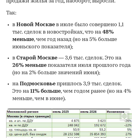
продажи жилья за год, наоборот, выросли.
Так:
в
Новой Москве
в июле было совершено 1,1
тыс. сделок в новостройках, что на
48%
меньше
, чем год назад (но на 5% больше
июньского показателя);
в
Старой Москве
— 3,6 тыс. сделок. Это на
26%
меньше
показателя июля прошлого года
00:00
/
00:00
(но на 2% больше значений июня);
на
Подмосковье
пришлось 3,9 тыс. сделок.
Это на
11% больше
, чем годом ранее (но на 4%
меньше, чем в июне).