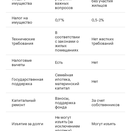
без участия
имущества
важных
жильцов
вопросов
Налог на
0,1 %
0,5-2%
имущество
В
соответствии
Технические
Нет жестких
с законами о
требования
требований
жилых
помещениях
Налоговые
Есть
Нет
вычеты
Семейная
Государственная
ипотека,
Нет
поддержка
материнский
капитал
Взносы,
Капитальный
За счет
поддержка
ремонт
собственников
фонда
Не могут
изъять (за
Изъятие за долги
Могут изъять
исключением
ипотеки)