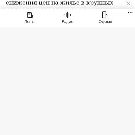
снижения цен на жилье в крупных
городах сыграло сокращение
предложения. В условиях
Лента
Радио
Офисы
сохраняющейся неопределенности
собственники отложили сделки. Еще
одна причина тренда — оживление
спроса