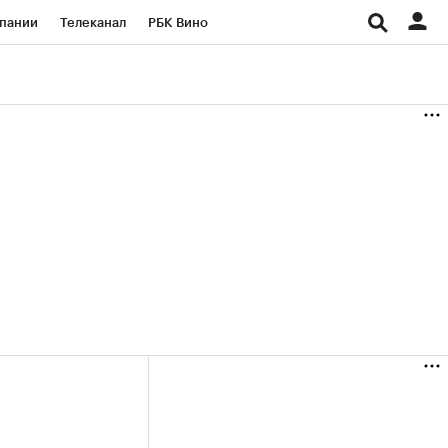
пании
Телеканал
РБК Вино
ациональные проекты
Город
аншизы
Газета
ка
Бизнес