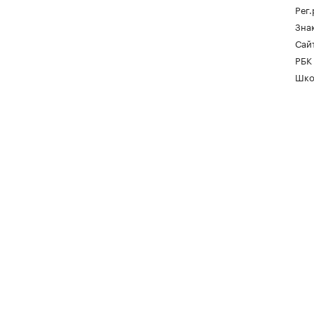
Рег
Зна
Сайт
РБК
Шко