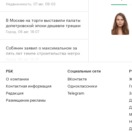
Недвижимость, 07 авг, 09:03
В Москве на торги выставили палаты
допетровской эпохи дешевле трешки
Город, 06 авг, 18:07
Собянин заявил о максимальном за
пять лет темпе строительства метро
Город, 06 авг, 15:52
РБК
Социальные сети
Р
Спрос на новостройки Москвы и
О компании
ВКонтакте
Ж
области снизился за год почти на
20%
Контактная информация
Одноклассники
Г
Жилье, 06 авг, 15:39
Редакция
Telegram
З
Размещение рекламы
Д
Д
Спрос на ипотеку в июле вернулся к
естественному уровню после
М
ажиотажа
Н
Деньги, 06 авг, 13:32
Д