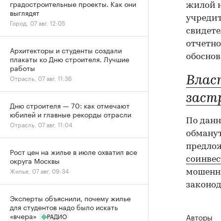
градостроительные проекты. Как они
жилой 
выглядят
учредит
Город, 07 авг, 12:05
свидете
отчетно
Архитекторы и студенты создали
обоснов
плакаты ко Дню строителя. Лучшие
работы
Отрасль, 07 авг, 11:36
Влас
заст
Дню строителя — 70: как отмечают
юбилей и главные рекорды отрасли
По данн
Отрасль, 07 авг, 11:04
обману
предло
Рост цен на жилье в июле охватил все
соинвес
округа Москвы
Жилье, 07 авг, 09:34
мошенни
законод
Эксперты объяснили, почему жилье
для студентов надо было искать
«вчера»
Авторы
РАДИО