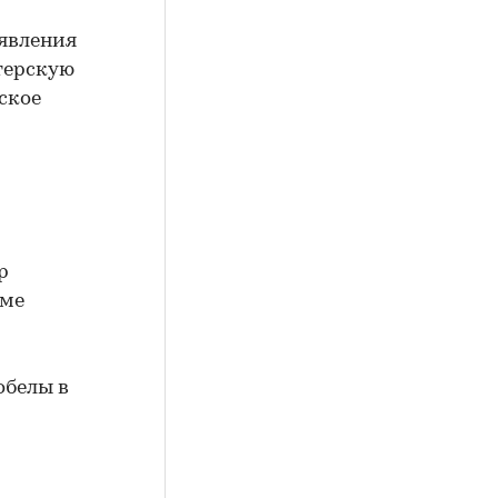
явления
лтерскую
ское
р
уме
обелы в