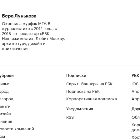
Вера Лунькова
Окончила журфак МГУ. В
журналистике с 2012 года, с
2018-го - редактор «РБК-
Недвижимости». Любит Москву,
архитектуру, дизайн и
приключения.
убрики
Подписки
РБК
илье
Скрыть баннеры на РБК
iOS
ород
Подписка на РБК
And
агород
Корпоративная подписка
AppG
еньги
Уведомления
Дру
изайн
RSS
Обл
нения
Кор
овости компаний
дом
ом
Хос