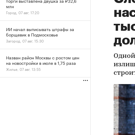
торги выставлена двушка за ₽32,6
млн
нас
Город, 07 авг, 17:20
ты
ИИ начал выписывать штрафы за
борщевик в Подмосковье
до
Загород, 07 авг, 15:30
Одной
Назван район Москвы с ростом цен
на новостройки в июле в 1,75 раза
излиш
Жилье, 07 авг, 13:55
строи