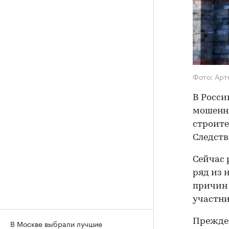
Фото: Арт
В Росси
мошенни
строите
Следств
Сейчас 
ряд из 
причин 
участни
Прежде 
В Москве выбрали лучшие