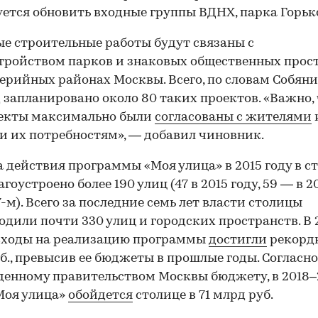
ется обновить входные группы ВДНХ, парка Горьк
е строительные работы будут связаны с
тройством парков и знаковых общественных прос
ерийных районах Москвы. Всего, по словам Собяни
д запланировано около 80 таких проектов. «Важно,
оекты максимально были
согласованы с жителями
и их потребностям», — добавил чиновник.
а действия программы «Моя улица» в 2015 году в с
гоустроено более 190 улиц (47 в 2015 году, 59 — в 2
7-м). Всего за последние семь лет власти столицы
одили почти 330 улиц и городских пространств. В 
сходы на реализацию программы
достигли
рекордн
б., превысив ее бюджеты в прошлые годы. Согласно
енному правительством Москвы бюджету, в 2018
Моя улица»
обойдется
столице в 71 млрд руб.