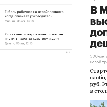
В М
Гибель рабочего на стройплощадке:
когда отвечает руководитель
вы
Мнения, 05 авг, 13:29
до
Кто из пенсионеров имеет право не
платить налог за квартиру и дачу
де
Деньги, 05 авг, 12:15
500-метр
новой т
Старт
слобод
руб. 
в сто