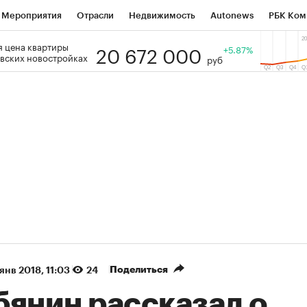
Мероприятия
Отрасли
Недвижимость
Autonews
РБК Ком
20 672 000
 цена квартиры
 РБК
РБК Образование
РБК Курсы
РБК Life
+5.87%
Тренды
Виз
вских новостройках
руб
ь
Крипто
РБК Бизнес-среда
Дискуссионный клуб
Исследо
зета
Спецпроекты СПб
Конференции СПб
Спецпроекты
кономика
Бизнес
Технологии и медиа
Финансы
Рынок на
(+35,66%)
(+31,15%)
«Русагро» ₽120
Купить
Купить
 27.07.27
прогноз ПСБ к 26.07.27
Поделиться
янв 2018, 11:03
24
бянин рассказал о