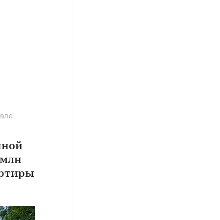
евле
нной
 млн
артиры