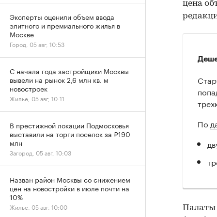
цена об
Эксперты оценили объем ввода
редакц
элитного и премиального жилья в
Москве
Город, 05 авг, 10:53
Деше
С начала года застройщики Москвы
Стар
вывели на рынок 2,6 млн кв. м
новостроек
попа
Жилье, 05 авг, 10:11
трех
По
д
В престижной локации Подмосковья
выставили на торги поселок за ₽190
млн
дв
Загород, 05 авг, 10:03
тр
Назван район Москвы со снижением
цен на новостройки в июле почти на
10%
Жилье, 05 авг, 10:00
Палаты 