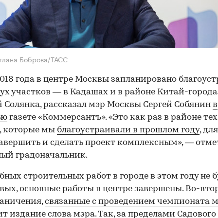
тлана Боброва/ТАСС
018 года в центре Москвы запланировано благоус
вух участков — в Кадашах и в районе Китай-города
й Солянка, рассказал мэр Москвы Сергей Собянин
в
ью
газете «Коммерсантъ». «Это как раз в районе тех
, которые мы
благоустраивали в прошлом году
, дл
авершить и сделать проект комплексным», — отме
ый градоначальник.
ных строительных работ в городе в этом году не б
вых, основные работы в центре завершены. Во-вто
раничения,
связанные с проведением чемпионата 
т издание слова мэра. Так, за пределами Садового