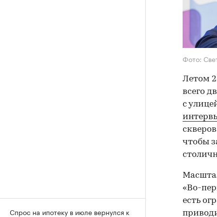
Фото: Све
Летом 2
всего д
с улице
интерв
скверов
чтобы з
столичн
Масштаб
«Во-пер
есть ог
Спрос на ипотеку в июле вернулся к
приводи