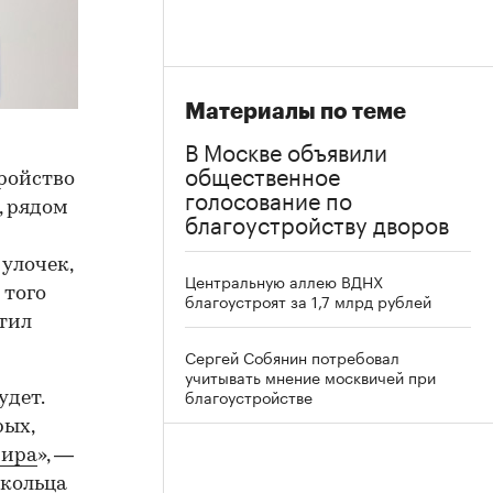
Материалы по теме
В Москве объявили
общественное
тройство
голосование по
, рядом
благоустройству дворов
 улочек,
Центральную аллею ВДНХ
я того
благоустроят за 1,7 млрд рублей
тил
Сергей Собянин потребовал
учитывать мнение москвичей при
благоустройстве
удет.
рых,
мира
», —
 кольца