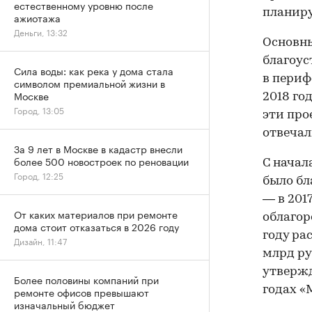
естественному уровню после
планиру
ажиотажа
Деньги, 13:32
Основны
благоус
Сила воды: как река у дома стала
в периф
символом премиальной жизни в
Москве
2018 го
Город, 13:05
эти пр
отвечал
За 9 лет в Москве в кадастр внесли
более 500 новостроек по реновации
С начал
Город, 12:25
было бла
— в 201
От каких материалов при ремонте
облагор
дома стоит отказаться в 2026 году
году ра
Дизайн, 11:47
млрд ру
утвержд
Более половины компаний при
годах «
ремонте офисов превышают
изначальный бюджет