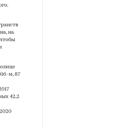
ого.
транств
на, на
 чтобы
и
толице
016-м, 87
2017
ых 42,2
–2020