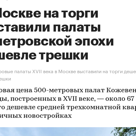
оскве на торги
ставили палаты
петровской эпохи
шевле трешки
овые палаты XVII века в Москве выставили на торги деш
решки
овая цена 500-метровых палат Кожеве
ы, построенных в XVII веке, — около 67
Это дешевле средней трехкомнатной кв
личных новостройках