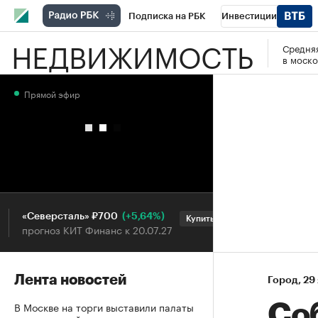
Подписка на РБК
Инвестиции
НЕДВИЖИМОСТЬ
Средняя
РБК Вино
Спорт
Школа управления
в моско
Национальные проекты
Город
Стил
Прямой эфир
Кредитные рейтинги
Франшизы
Га
Проверка контрагентов
Политика
Э
(+5,64%)
«Северсталь» ₽700
НОВАТЭК ₽1 400
Купить
прогноз КИТ Финанс к 20.07.27
прогноз SberCIB к
Лента новостей
Город
⁠,
29 
В Москве на торги выставили палаты
Со