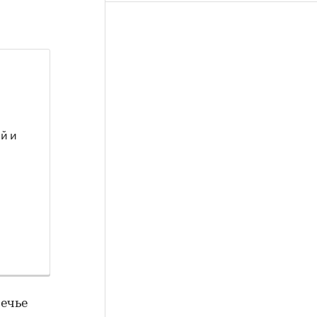
й и
ечье