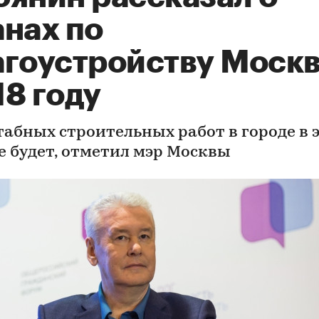
анах по
агоустройству Москв
8 году
абных строительных работ в городе в 
не будет, отметил мэр Москвы