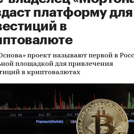
здаст платформу для
вестиций в
иптовалюте
«Основа» проект называют первой в Рос
ьной площадкой для привлечения
тиций в криптовалютах