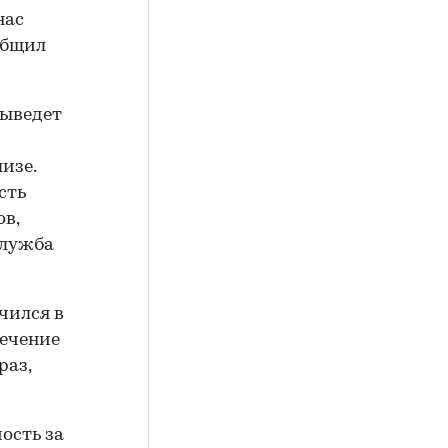
нас
общил
выведет
изе.
сть
в,
служба
чился в
течение
раз,
сть за