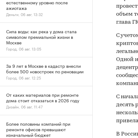
естественному уровню после
провест
ажиотажа
Деньги, 06 авг, 13:32
объем т
глава Г
Сила воды: как река у дома стала
С учето
символом премиальной жизни в
Москве
криптов
Город, 06 авг, 13:05
легальн
Одной и
За 9 лет в Москве в кадастр внесли
децентр
более 500 новостроек по реновации
сообщес
Город, 06 авг, 12:25
компан
От каких материалов при ремонте
С начал
дома стоит отказаться в 2026 году
десять 
Дизайн, 06 авг, 11:47
несколь
привела
Более половины компаний при
ремонте офисов превышают
В Росси
изначальный бюджет