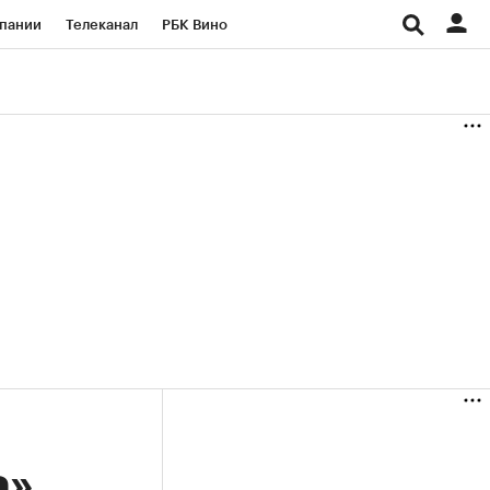
пании
Телеканал
РБК Вино
ациональные проекты
Город
аншизы
Газета
ка
Бизнес
а»