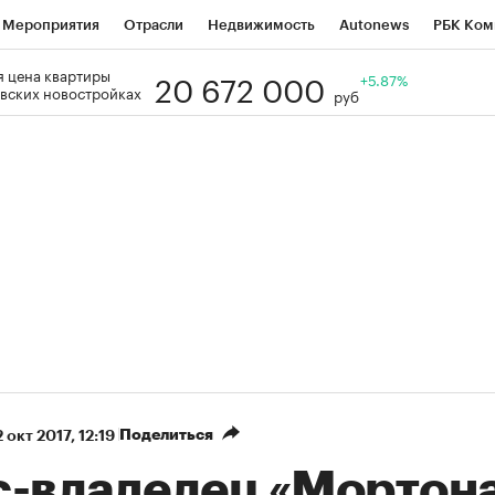
Мероприятия
Отрасли
Недвижимость
Autonews
РБК Ком
20 672 000
 цена квартиры
Образование
РБК Курсы
РБК Life
Тренды
+5.87%
Визионеры
Н
вских новостройках
руб
Дискуссионный клуб
Исследования
Кредитные рейтинги
Фр
Спецпроекты
Проверка контрагентов
Политика
Экономи
к наличной валюты
Поделиться
 окт 2017, 12:19
с-владелец «Мортон