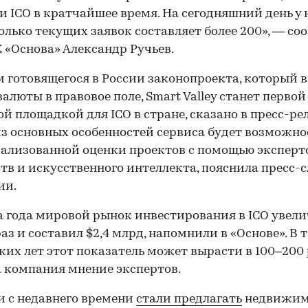
и ICO в кратчайшее время. На сегодняшний день у 
олько текущих заявок составляет более 200», — со
К «Основа» Александр Ручьев.
м готовящегося в России законопроекта, который 
алюты в правовое поле, Smart Valley станет первой
ой площадкой для ICO в стране, сказано в пресс-рел
з основных особенностей сервиса будет возможно
ализованной оценки проектов с помощью эксперто
тв и искусственного интеллекта, пояснила пресс-
ии.
а года мировой рынок инвестирования в ICO увели
раз и составил $2,4 млрд, напомнили в «Основе». В 
ких лет этот показатель может вырасти в 100–200 
 компания мнение экспертов.
и с недавнего времени
стали предлагать
недвижимо