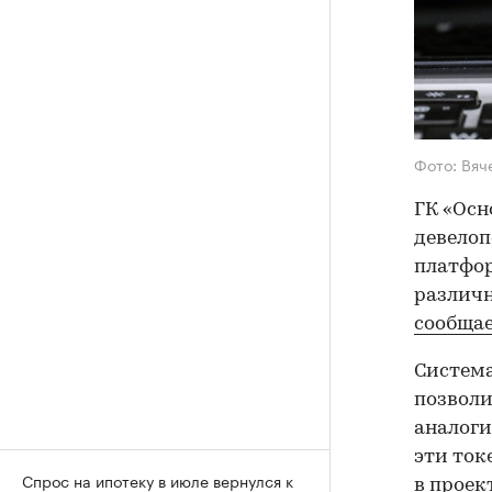
Фото: Вяч
ГК «Осн
девелоп
платфор
различн
сообща
Система
позвол
аналоги
эти ток
Спрос на ипотеку в июле вернулся к
в проек