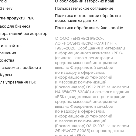
roid
О соблюдении авторских прав
allery
Пользовательское соглашение
Политика в отношении обработки
гие продукты РБК
персональных данных
ако для бизнеса
Политика обработки файлов cookie
поративный регистратор
енов
© ООО «БИЗНЕСПРЕСС»,
АО «РОСБИЗНЕСКОНСАЛТИНГ»,
тинг сайтов
1995–2026
. Сообщения и материалы
.решения
информационного агентства «РБК»
(свидетельство о регистрации
комства
средства массовой информации
 знакомств podbor.ru
выдано Федеральной службой
по надзору в сфере связи,
 Курсы
информационных технологий
ла управления РБК
и массовых коммуникаций
(Роскомнадзор) 09.12.2015 за номером
ИА №ФС77-63848) и сетевого издания
«РБК» (свидетельство о регистрации
средства массовой информации
выдано Федеральной службой
по надзору в сфере связи,
информационных технологий
и массовых коммуникаций
(Роскомнадзор) 03.12.2021 за номером
ЭЛ №ФС77-82385) сопровождаются
пометкой «РБК».