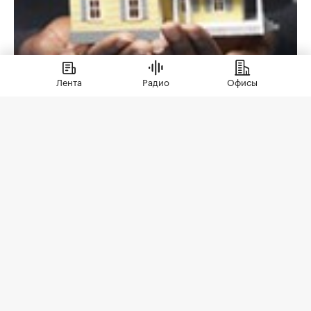
Лента
Радио
Офисы
Городская недвижимость
,
24 мар 2008, 13:50
Особенности охоты. За финскими
домиками