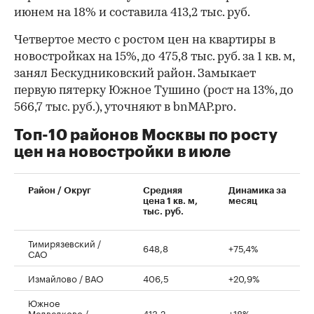
июнем на 18% и составила 413,2 тыс. руб.
Четвертое место с ростом цен на квартиры в
новостройках на 15%, до 475,8 тыс. руб. за 1 кв. м,
занял Бескудниковский район. Замыкает
первую пятерку Южное Тушино (рост на 13%, до
566,7 тыс. руб.), уточняют в bnMAP.pro.
Топ-10 районов Москвы по росту
цен на новостройки в июле
00:00
/
00:00
Район / Округ
Средняя
Динамика за
цена 1 кв. м,
месяц
тыс. руб.
Тимирязевский /
648,8
+75,4%
САО
Измайлово / ВАО
406,5
+20,9%
Южное
Медведково /
413,2
+18%