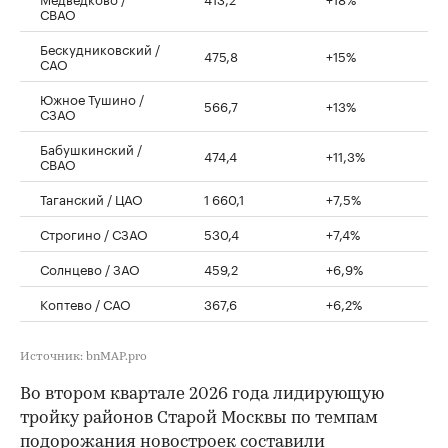
СВАО
Бескудниковский /
475,8
+15%
САО
Южное Тушино /
566,7
+13%
СЗАО
Бабушкинский /
474,4
+11,3%
СВАО
Таганский / ЦАО
1 660,1
+7,5%
Строгино / СЗАО
530,4
+7,4%
Солнцево / ЗАО
459,2
+6,9%
Коптево / САО
367,6
+6,2%
Источник: bnMAP.pro
Во втором квартале 2026 года лидирующую
тройку районов Старой Москвы по темпам
подорожания новостроек
составили