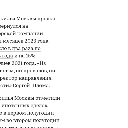
 жилья Москвы прошло
вернулся на
торской компании
 месяцев 2023 года
ло в два раза по
 года
и на 15%
цев 2021 года. «Из
вным, ни провалов, ни
иректор направления
ти» Сергей Шлома.
жилья Москвы отметили
а ипотечных сделок
то в первом полугодии
ем во втором полугодии