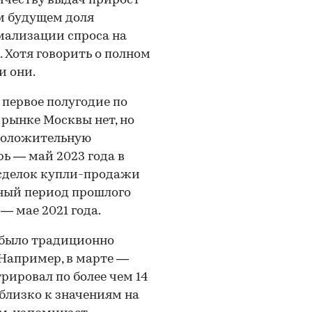
личеству выдач прирост
м будущем доля
мализации спроса на
 Хотя говорить о полном
и они.
первое полугодие по
рынке Москвы нет, но
 положительную
ь — май 2023 года в
 сделок купли-продажи
чный период прошлого
 — мае 2021 года.
 было традиционно
Например, в марте —
рировал по более чем 14
 близко к значениям на