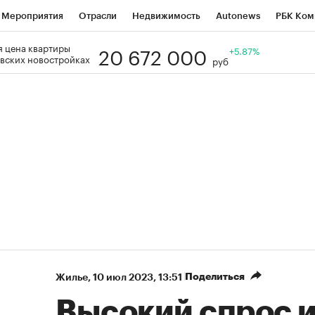
Мероприятия
Отрасли
Недвижимость
Autonews
РБК Ком
20 672 000
 цена квартиры
Образование
РБК Курсы
РБК Life
Тренды
+5.87%
Визионеры
Н
вских новостройках
руб
Дискуссионный клуб
Исследования
Кредитные рейтинги
Фр
Спецпроекты
Проверка контрагентов
Политика
Экономи
к наличной валюты
Поделиться
Жилье
⁠,
10 июл 2023, 13:51
Высокий спрос и