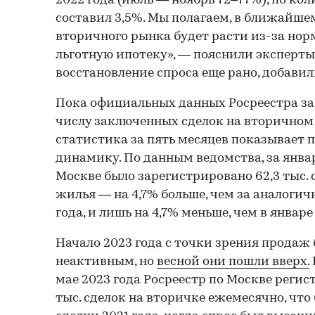
2022 года (июль — ноябрь 72–77%), по ко
составил 3,5%. Мы полагаем, в ближайше
вторичного рынка будет расти из-за нор
льготную ипотеку», — пояснили эксперты.
восстановление спроса еще рано, добавил
Пока официальных данных Росреестра за 
числу заключенных сделок на вторичном 
статистика за пять месяцев показывает
динамику. По данным ведомства, за январ
Москве было зарегистрировано 62,3 тыс.
жилья — на 4,7% больше, чем за аналоги
года, и лишь на 4,7% меньше, чем в январе
Начало 2023 года с точки зрения продаж
неактивным, но
весной они пошли вверх.
мае 2023 года Росреестр по Москве регист
тыс. сделок на вторичке ежемесячно, что