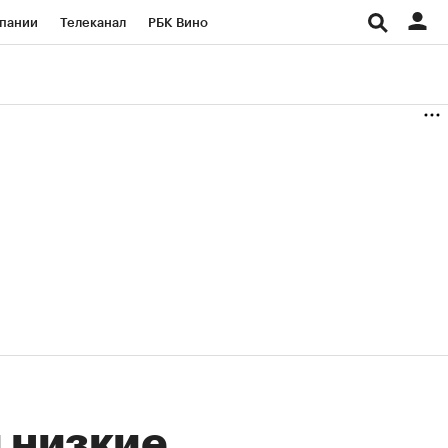
пании
Телеканал
РБК Вино
ациональные проекты
Город
аншизы
Газета
ка
Бизнес
 низкие