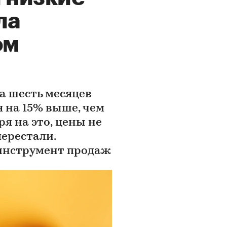
ла
ом
а шесть месяцев
я на 15% выше, чем
ря на это, цены не
перестали.
инструмент продаж