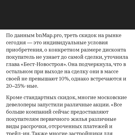
больше размер внесенных средств и чем выше
гарантии платежеспособности покупателя, тем
большую скидку готов предоставить сегодня
застройщик», — объяснил Владимир Моребис.
По данным bnMap.pro, треть скидок на рынке
сегодня — это индивидуальные условия
приобретения, о конкретном размере дисконта
покупатель не узнает до самой сделки, уточнила
глава «Бест-Новостроя». Она подчеркнула, что в
остальном при выходе на сделку они в массе
своей не превышают 10%, однако встречаются и
20–25%-ные.
Кроме стандартных скидок, многие московские
девелоперы запустили различные акции. «Все
больше компаний сейчас предоставляют
покупателям первичного жилья различные
виды рассрочки, отсроченных платежей и
трейд-ин. Также многие застройщики для