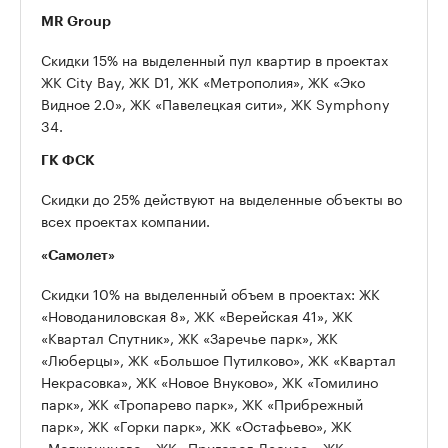
MR Group
Скидки 15% на выделенный пул квартир в проектах
ЖК City Bay, ЖК D1, ЖК «Метрополия», ЖК «Эко
Видное 2.0», ЖК «Павелецкая сити», ЖК Symphony
34.
ГК ФСК
Скидки до 25% действуют на выделенные объекты во
всех проектах компании.
«Самолет»
Скидки 10% на выделенный объем в проектах: ЖК
«Новоданиловская 8», ЖК «Верейская 41», ЖК
«Квартал Спутник», ЖК «Заречье парк», ЖК
«Люберцы», ЖК «Большое Путилково», ЖК «Квартал
Некрасовка», ЖК «Новое Внуково», ЖК «Томилино
парк», ЖК «Тропарево парк», ЖК «Прибрежный
парк», ЖК «Горки парк», ЖК «Остафьево», ЖК
«Молжаниново», ЖК «Пригород Лесное», ЖК