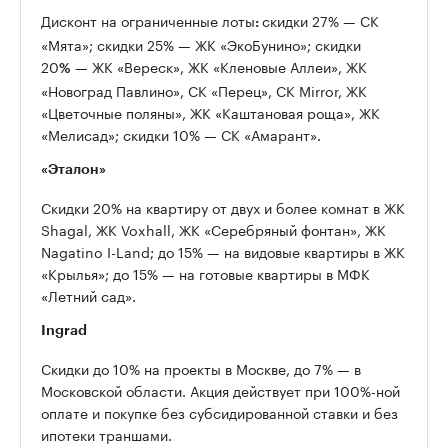
Дисконт на ограниченные лоты
скидки 27% — СК
:
«Мята»; скидки 25% — ЖК «ЭкоБунино»; скидки
20
— ЖК «Вереск», ЖК «Кленовые Аллеи», ЖК
%
«Новоград Павлино», СК «Перец», СК Mirror, ЖК
«Цветочные поляны», ЖК «Каштановая роща», ЖК
«Мелисад»; скидки 10% — СК «Амарант».
«Эталон»
Скидки 20% на квартиру от двух и более комнат в ЖК
Shagal, ЖК Voxhall, ЖК «Серебряный фонтан», ЖК
Nagatino I-Land; до 15% — на видовые квартиры в ЖК
«Крылья»; до 15% — на готовые квартиры в МФК
«Летний сад».
Ingrad
Скидки до 10% на проекты в Москве, до 7% — в
Московской области. Акция действует при 100%-ной
оплате и покупке без субсидированной ставки и без
ипотеки траншами.