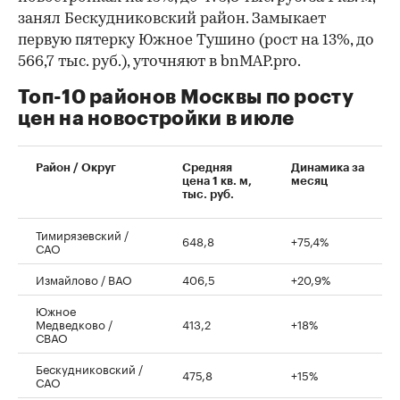
занял Бескудниковский район. Замыкает
первую пятерку Южное Тушино (рост на 13%, до
566,7 тыс. руб.), уточняют в bnMAP.pro.
Топ-10 районов Москвы по росту
цен на новостройки в июле
00:00
/
00:00
Район / Округ
Средняя
Динамика за
цена 1 кв. м,
месяц
тыс. руб.
Тимирязевский /
648,8
+75,4%
САО
Измайлово / ВАО
406,5
+20,9%
Южное
Медведково /
413,2
+18%
СВАО
Бескудниковский /
475,8
+15%
САО