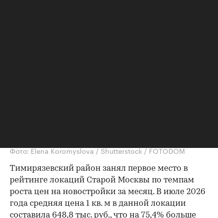
проекта бизнес-класса
Фото: Elena Koromyslova / Shutterstock / FOTODOM
Тимирязевский район занял первое место в
рейтинге локаций Старой Москвы по темпам
роста цен на новостройки за месяц. В июле 2026
года средняя цена 1 кв. м в данной локации
составила 648,8 тыс. руб., что на 75,4% больше