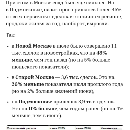
При этом в Москве спад был еще сильнее. Но
в Подмосковье, на которое пришлось более 45%
от всех первичных сделок в столичном регионе,
продажи жилья за год, наоборот, выросли.
Так:
в
Новой Москве
в июле было совершено 1,1
тыс. сделок в новостройках, что на
48%
меньше
, чем год назад (но на 5% больше
июньского показателя);
в
Старой Москве
— 3,6 тыс. сделок. Это на
26%
меньше
показателя июля прошлого года
00:00
/
00:00
(но на 2% больше значений июня);
на
Подмосковье
пришлось 3,9 тыс. сделок.
Это на
11% больше
, чем годом ранее (но на 4%
меньше, чем в июне).