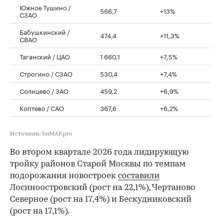
Южное Тушино /
566,7
+13%
СЗАО
Бабушкинский /
474,4
+11,3%
СВАО
Таганский / ЦАО
1 660,1
+7,5%
Строгино / СЗАО
530,4
+7,4%
Солнцево / ЗАО
459,2
+6,9%
Коптево / САО
367,6
+6,2%
Источник: bnMAP.pro
Во втором квартале 2026 года лидирующую
тройку районов Старой Москвы по темпам
подорожания новостроек
составили
Лосиноостровский (рост на 22,1%), Чертаново
Северное (рост на 17,4%) и Бескудниковский
(рост на 17,1%).