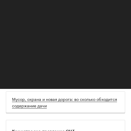
предложения.
Взносы могут варьироваться в зависимости от
нужд товарищества. Так, для подключения к
газу или водоснабжению необходимо
сложиться всем членам, а следовательно,
достичь согласия, подчеркнул юрист. Однако в
некоторых случаях, по его словам, для принятия
решений необходимо большинство голосов, что
из-за разных взглядов не всегда возможно.
Кроме того, зачастую у членов СНТ возникают
споры и претензии к размеру взносов и
завышенным тарифам.
Мусор, охрана и новая дорога: во сколько обходится
содержание дачи