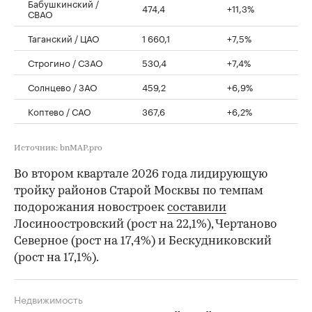
Бабушкинский /
474,4
+11,3%
СВАО
Таганский / ЦАО
1 660,1
+7,5%
Строгино / СЗАО
530,4
+7,4%
Солнцево / ЗАО
459,2
+6,9%
Коптево / САО
367,6
+6,2%
Источник: bnMAP.pro
Во втором квартале 2026 года лидирующую
тройку районов Старой Москвы по темпам
подорожания новостроек
составили
Лосиноостровский (рост на 22,1%), Чертаново
Северное (рост на 17,4%) и Бескудниковский
(рост на 17,1%).
Недвижимость