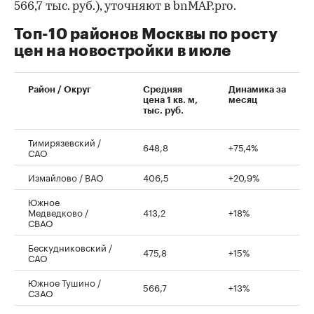
566,7 тыс. руб.), уточняют в bnMAP.pro.
Топ-10 районов Москвы по росту
цен на новостройки в июле
00:00
/
00:00
Район / Округ
Средняя
Динамика за
цена 1 кв. м,
месяц
тыс. руб.
Тимирязевский /
648,8
+75,4%
САО
Измайлово / ВАО
406,5
+20,9%
Южное
Медведково /
413,2
+18%
СВАО
Бескудниковский /
475,8
+15%
САО
Южное Тушино /
566,7
+13%
СЗАО