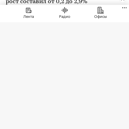
рост составил от 0,2 до 2,9%
Лента
Радио
Офисы
Фото: BestPhotoPlus / Shutterstock / FOTODOM
В июле цены на вторичном рынке повысились
во всех округах Москвы. Сильнее всего готовое
жилье подорожало в Зеленоградском
административном округе (ЗелАО) — на 2,9%,
подсчитали в «РБК Недвижимости» на основе