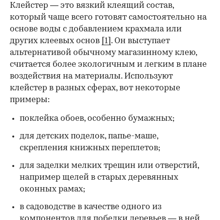
Клейстер — это вязкий клеящий состав,
который чаще всего готовят самостоятельно на
основе воды с добавлением крахмала или
других клеевых основ
[1]
. Он выступает
альтернативой обычному магазинному клею,
считается более экологичным и легким в плане
воздействия на материалы. Используют
клейстер в разных сферах, вот некоторые
00:00
/
00:00
примеры:
поклейка обоев, особенно бумажных;
для детских поделок, папье-маше,
скрепления книжных переплетов;
для заделки мелких трещин или отверстий,
например щелей в старых деревянных
оконных рамах;
в садоводстве в качестве одного из
компонентов для
побелки деревьев
— в ней