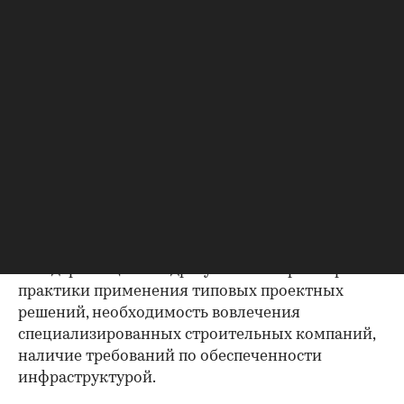
будет сформирован общедоступный реестр
лучших проектов, прошедших государственную
экспертизу и готовых к реализации. Граждане,
власти регионов и муниципалитетов, а также
застройщики смогут бесплатно выбрать
подходящие проекты из нескольких десятков
вариантов индивидуальных домов уже в начале
2022 года.
Конкурс типовых проектов — одно из ключевых
мероприятий в части стандартизации рынка
жилья. В «Дом.РФ» поясняют, что под
стандартизацией подразумеваются расширение
практики применения типовых проектных
решений, необходимость вовлечения
специализированных строительных компаний,
наличие требований по обеспеченности
инфраструктурой.