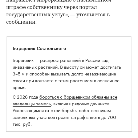
направляет информацию о назначенном
штрафе собственнику через портал
государственных услуг», — уточняется в
сообщении.
Борщевик Сосновского
Борщевик — распространенный в России вид
инвазивных растений. В высоту он может достигать
3–5 м и способен вызывать долго незаживающие
ожоги при контакте с этим растением в солнечное
время.
00:00
/
00:00
С 2026 года
бороться с борщевиком обязаны все
владельцы земель
, включая рядовых дачников.
Уклоняющимся от этой борьбы собственникам
земельных участков грозит штраф вплоть до 700
тыс. руб.