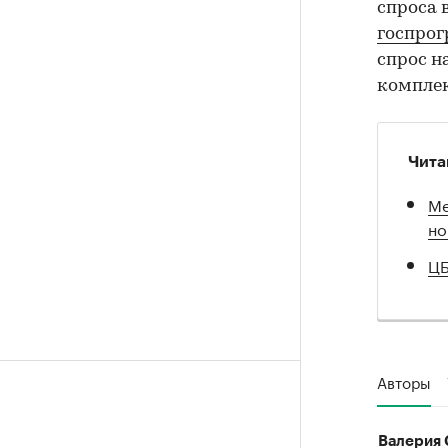
спроса 
госпро
спрос н
комплек
Чита
Ме
но
ЦБ
Авторы
Валерия 