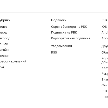
убрики
Подписки
РБК
илье
Скрыть баннеры на РБК
iOS
ород
Подписка на РБК
And
агород
Корпоративная подписка
AppG
еньги
Уведомления
Дру
изайн
RSS
Обл
нения
Кор
овости компаний
дом
ом
Хос
Рег
Зна
Сайт
РБК
Шко