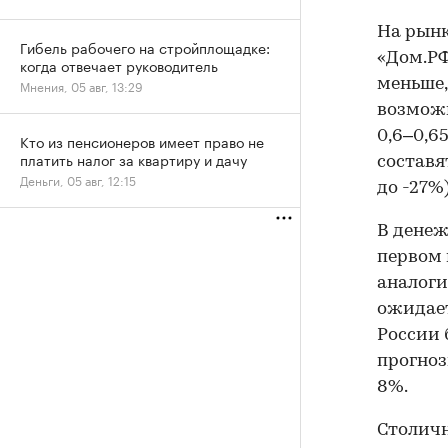
На рынк
Гибель рабочего на стройплощадке:
«Дом.РФ
когда отвечает руководитель
меньше,
Мнения, 05 авг, 13:29
возможн
0,6–0,6
Кто из пенсионеров имеет право не
платить налог за квартиру и дачу
составят
Деньги, 05 авг, 12:15
до -27%
В денеж
первом 
аналоги
ожидает
России 
прогноз
8%.
Столич