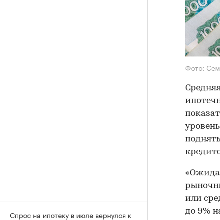
Фото: Сем
Средняя
ипотечн
показат
уровень
поднять
кредито
«Ожидае
рыночны
или сре
до 9% н
Спрос на ипотеку в июле вернулся к