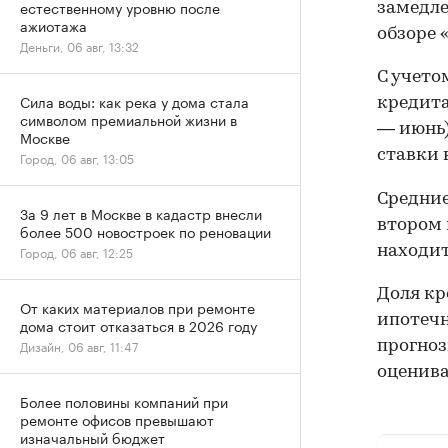
естественному уровню после
замедле
ажиотажа
обзоре 
Деньги, 06 авг, 13:32
С учето
Сила воды: как река у дома стала
кредита
символом премиальной жизни в
— июнь)
Москве
ставки 
Город, 06 авг, 13:05
Средние
За 9 лет в Москве в кадастр внесли
втором 
более 500 новостроек по реновации
находит
Город, 06 авг, 12:25
Доля кр
От каких материалов при ремонте
ипотечн
дома стоит отказаться в 2026 году
Дизайн, 06 авг, 11:47
прогноз
оценива
Более половины компаний при
ремонте офисов превышают
изначальный бюджет