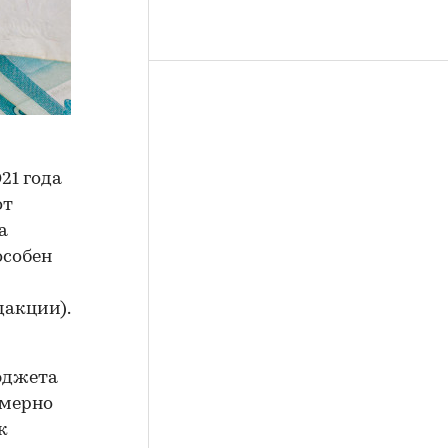
21 года
от
а
особен
дакции).
юджета
имерно
к