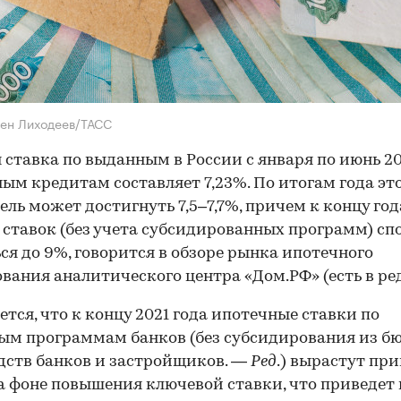
ен Лиходеев/ТАСС
 ставка по выданным в России с января по июнь 20
ым кредитам составляет 7,23%. По итогам года эт
ель может достигнуть 7,5–7,7%, причем к концу год
 ставок (без учета субсидированных программ) сп
ся до 9%, говорится в обзоре рынка ипотечного
вания аналитического центра «Дом.РФ» (есть в ре
тся, что к концу 2021 года ипотечные ставки по
м программам банков (без субсидирования из б
дств банков и застройщиков. —
Ред
.) вырастут пр
а фоне повышения ключевой ставки, что приведет 