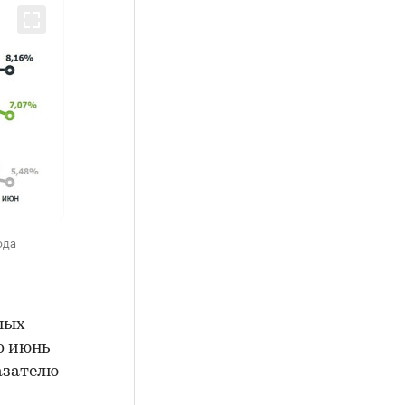
ода
чных
о июнь
азателю