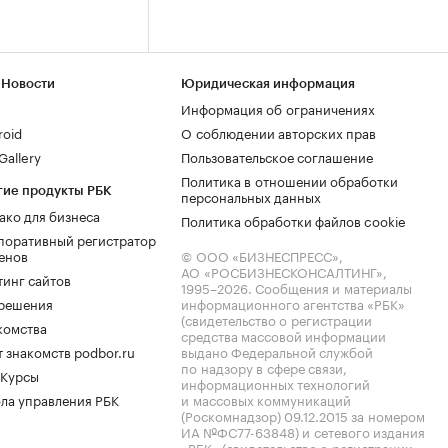
 Новости
Юридическая информация
Информация об ограничениях
roid
О соблюдении авторских прав
allery
Пользовательское соглашение
Политика в отношении обработки
гие продукты РБК
персональных данных
ако для бизнеса
Политика обработки файлов cookie
поративный регистратор
енов
© ООО «БИЗНЕСПРЕСС»,
АО «РОСБИЗНЕСКОНСАЛТИНГ»,
тинг сайтов
1995–2026
. Сообщения и материалы
.решения
информационного агентства «РБК»
(свидетельство о регистрации
комства
средства массовой информации
 знакомств podbor.ru
выдано Федеральной службой
по надзору в сфере связи,
 Курсы
информационных технологий
ла управления РБК
и массовых коммуникаций
(Роскомнадзор) 09.12.2015 за номером
ИА №ФС77-63848) и сетевого издания
«РБК» (свидетельство о регистрации