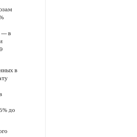
нозам
0%
 — в
и
19
нных в
ату
 в
,5% до
ого