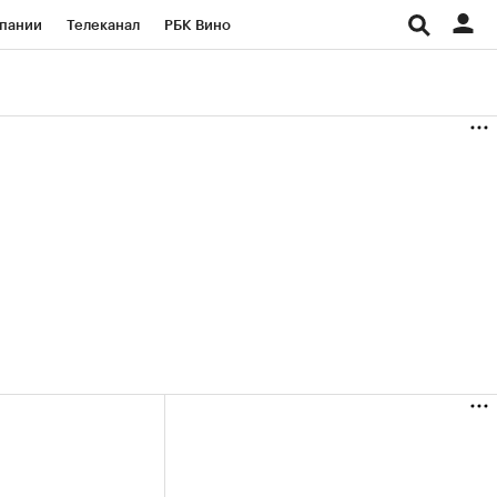
пании
Телеканал
РБК Вино
ациональные проекты
Город
аншизы
Газета
ка
Бизнес