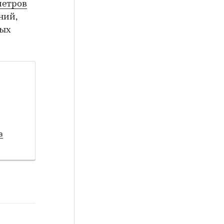
метров
ний,
лых
а