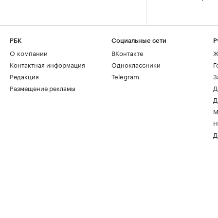
РБК
Социальные сети
Р
О компании
ВКонтакте
Ж
Контактная информация
Одноклассники
Г
Редакция
Telegram
З
Размещение рекламы
Д
Д
М
Н
Д