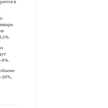
рится в
.
по
январь
ие
8,5%.
во
дут
5–9%.
 объеме
5–26%,