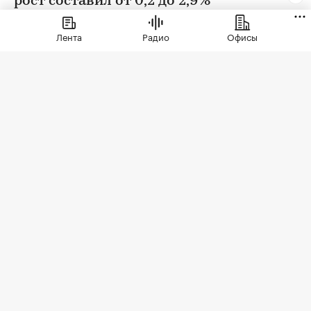
рост составил от 0,2 до 2,9%
Лента
Радио
Офисы
Фото: BestPhotoPlus / Shutterstock / FOTODOM
В июле цены на вторичном рынке повысились
во всех округах Москвы. Сильнее всего готовое
жилье подорожало в Зеленоградском
административном округе (ЗелАО) — на 2,9%,
подсчитали в «РБК Недвижимости» на основе