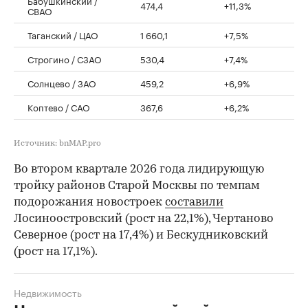
Бабушкинский /
474,4
+11,3%
СВАО
Таганский / ЦАО
1 660,1
+7,5%
Строгино / СЗАО
530,4
+7,4%
Солнцево / ЗАО
459,2
+6,9%
Коптево / САО
367,6
+6,2%
Источник: bnMAP.pro
Во втором квартале 2026 года лидирующую
тройку районов Старой Москвы по темпам
подорожания новостроек
составили
Лосиноостровский (рост на 22,1%), Чертаново
Северное (рост на 17,4%) и Бескудниковский
(рост на 17,1%).
Недвижимость