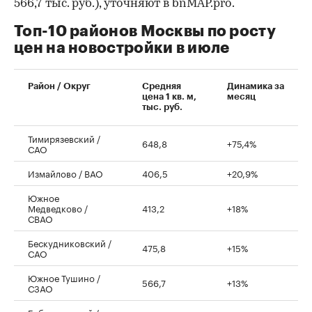
566,7 тыс. руб.), уточняют в bnMAP.pro.
Топ-10 районов Москвы по росту
цен на новостройки в июле
00:00
/
00:00
Район / Округ
Средняя
Динамика за
цена 1 кв. м,
месяц
тыс. руб.
Тимирязевский /
648,8
+75,4%
САО
Измайлово / ВАО
406,5
+20,9%
Южное
Медведково /
413,2
+18%
СВАО
Бескудниковский /
475,8
+15%
САО
Южное Тушино /
566,7
+13%
СЗАО