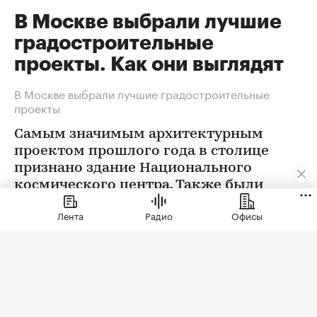
В Москве выбрали лучшие
градостроительные
проекты. Как они выглядят
В Москве выбрали лучшие градостроительные
проекты
Самым значимым архитектурным
проектом прошлого года в столице
признано здание Национального
космического центра. Также были
определены победители еще в 12
Лента
Радио
Офисы
номинациях