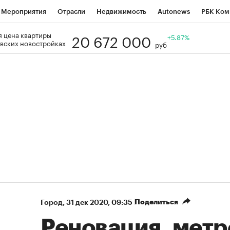
Мероприятия
Отрасли
Недвижимость
Autonews
РБК Ком
20 672 000
 цена квартиры
Образование
РБК Курсы
РБК Life
Тренды
+5.87%
Визионеры
Н
вских новостройках
руб
Дискуссионный клуб
Исследования
Кредитные рейтинги
Фр
Спецпроекты
Проверка контрагентов
Политика
Экономи
к наличной валюты
Поделиться
Город
⁠,
31 дек 2020, 09:35
Реновация, метр