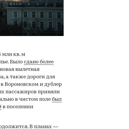
 млн кв. м
лье. Было
сдано более
 новая вылетная
а, а также дороги для
в Вороновском и дублер
вых пассажиров приняли
вально в чистом поле
был
9
в поселении
родолжится. В планах —