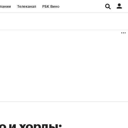
пании
Телеканал
РБК Вино
ациональные проекты
Город
аншизы
Газета
ка
Бизнес
о и хорды: