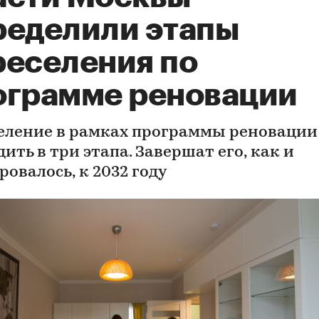
ределили этапы
реселения по
ограмме реновации
еление в рамках программы реновации
ить в три этапа. Завершат его, как и
овалось, к 2032 году