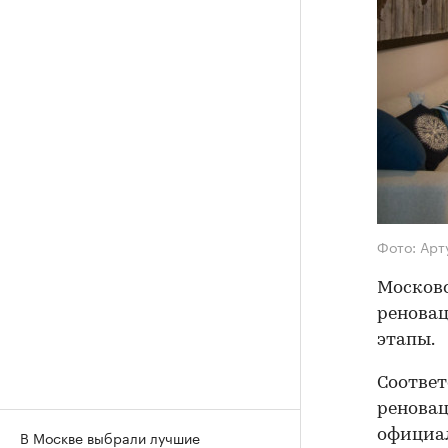
Фото: Арт
Московс
реновац
этапы.
Соотве
реновац
официа
В Москве выбрали лучшие