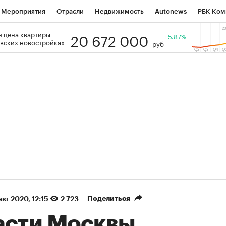
Мероприятия
Отрасли
Недвижимость
Autonews
РБК Ком
20 672 000
 цена квартиры
 РБК
РБК Образование
РБК Курсы
РБК Life
+5.87%
Тренды
Виз
вских новостройках
руб
ь
Крипто
РБК Бизнес-среда
Дискуссионный клуб
Исследо
зета
Спецпроекты СПб
Конференции СПб
Спецпроекты
кономика
Бизнес
Технологии и медиа
Финансы
Рынок на
(+39,71%)
(+31,58%)
ЭК ₽1 400
«Русагро» ₽120
Купить
 SberCIB к 27.07.27
прогноз ПСБ к 26.07.27
Поделиться
авг 2020, 12:15
2 723
асти Москвы