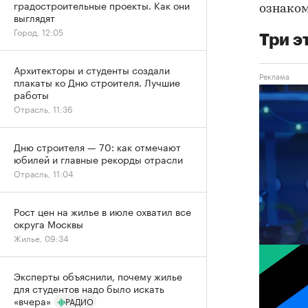
градостроительные проекты. Как они
ознаком
выглядят
Город, 12:05
Три э
Архитекторы и студенты создали
плакаты ко Дню строителя. Лучшие
работы
Отрасль, 11:36
Дню строителя — 70: как отмечают
юбилей и главные рекорды отрасли
Отрасль, 11:04
Рост цен на жилье в июле охватил все
округа Москвы
Жилье, 09:34
Эксперты объяснили, почему жилье
для студентов надо было искать
«вчера»
РАДИО