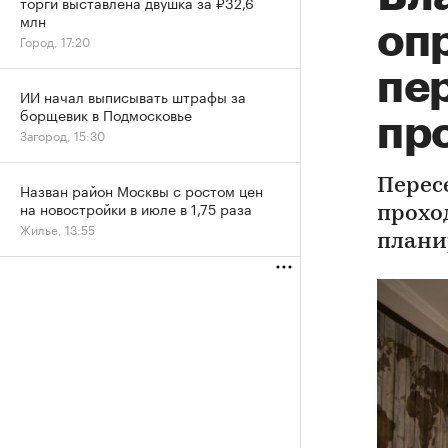
торги выставлена двушка за ₽32,6
млн
оп
Город, 17:20
пе
ИИ начал выписывать штрафы за
борщевик в Подмосковье
пр
Загород, 15:30
Перес
Назван район Москвы с ростом цен
на новостройки в июле в 1,75 раза
проход
Жилье, 13:55
планир