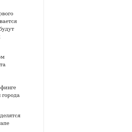
рвого
ывается
будут
х
ом
та
ифинге
 города
еделятся
тапе