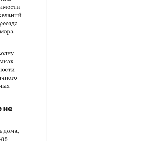
симости
ожеланий
реезда
 мэра
волну
амках
ности
ычного
нных
 не
ь дома,
688