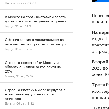
Недвижимость, 09:03
Пересел
В Москве на торги выставили палаты
допетровской эпохи дешевле трешки
как и п
Город, 06 авг, 18:07
На пер
Собянин заявил о максимальном за
годах. 
пять лет темпе строительства метро
квартир
Город, 06 авг, 15:52
старых 
Спрос на новостройки Москвы и
Второй
области снизился за год почти на
2025 по
20%
более 1
Жилье, 06 авг, 15:39
Третий
Спрос на ипотеку в июле вернулся к
этот пе
естественному уровню после
ажиотажа
прожива
Деньги, 06 авг, 13:32
«В даль