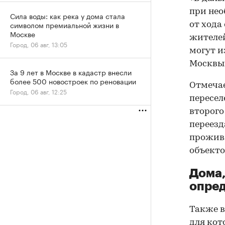
при нео
Сила воды: как река у дома стала
символом премиальной жизни в
от хода
Москве
жителей
Город, 06 авг, 13:05
могут и
Москвы
За 9 лет в Москве в кадастр внесли
более 500 новостроек по реновации
Отмечае
Город, 06 авг, 12:25
пересел
второго
переезд
прожива
объекто
Дома,
опре
Также в
для кот