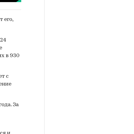
 его,
024
е
х в 930
т с
ление
ода. За
ся и