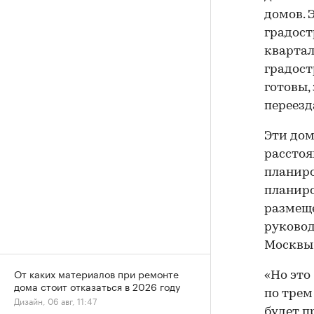
домов. 
градост
квартал
градост
готовы,
переезд
Эти дом
расстоя
планиро
планиро
размеще
руковод
Москвы 
От каких материалов при ремонте
«Но это
дома стоит отказаться в 2026 году
по трем
Дизайн, 06 авг, 11:47
будет п