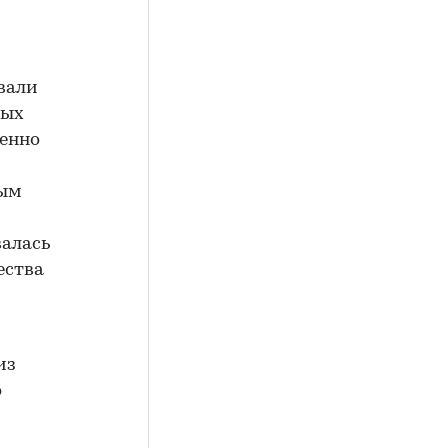
вали
ных
менно
ным
валась
ества
из
о