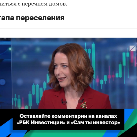
иться с перечнем домов.
тапа переселения
00:02
/
02:03