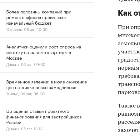
Более половины компаний при
Как о
ремонте офисов превышают
изначальный бюджет
При опр
Отрасль, 06 авг, 10:00
множест
земельн
Аналитики оценили рост спроса на
ипотеку на разные квартиры в
участок
Москве
градост
Деньги, 06 авг, 09:00
нормам,
требова
Временное явление: в июле снижение
транспо
цен на жилье резко замедлилось
парково
Жилье, 06 авг, 06:00
Также в
ЦБ оценил ставки проектного
равнозн
финансирования для застройщиков
России
расселя
Деньги, 05 авг, 18:13
захочет