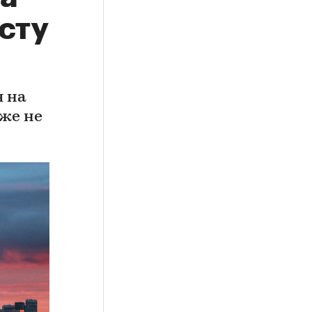
сту
я на
аже не