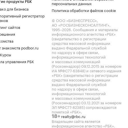
гие продукты РБК
персональных данных
ако для бизнеса
Политика обработки файлов cookie
поративный регистратор
енов
© ООО «БИЗНЕСПРЕСС»,
АО «РОСБИЗНЕСКОНСАЛТИНГ»,
тинг сайтов
1995–2026
. Сообщения и материалы
.решения
информационного агентства «РБК»
(свидетельство о регистрации
комства
средства массовой информации
 знакомств podbor.ru
выдано Федеральной службой
по надзору в сфере связи,
 Курсы
информационных технологий
ла управления РБК
и массовых коммуникаций
(Роскомнадзор) 09.12.2015 за номером
ИА №ФС77-63848) и сетевого издания
«РБК» (свидетельство о регистрации
средства массовой информации
выдано Федеральной службой
по надзору в сфере связи,
информационных технологий
и массовых коммуникаций
(Роскомнадзор) 03.12.2021 за номером
ЭЛ №ФС77-82385) сопровождаются
пометкой «РБК».
realty@rbc.ru
18+
Владельцем сайта является
информационное агентство «РБК».