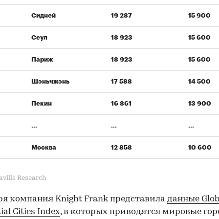
Сидней
19 287
15 900
Сеул
18 923
15 600
Париж
18 923
15 600
Шэньчжэнь
17 588
14 500
Пекин
16 861
13 900
...
...
...
Москва
12 858
10 600
vills Research
ря компания Knight Frank представила
данные Glob
ial Cities Index
, в которых приводятся мировые го