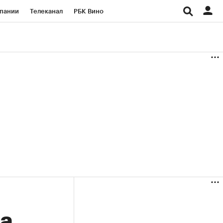
пании
Телеканал
РБК Вино
ациональные проекты
Город
аншизы
Газета
ка
Бизнес
а