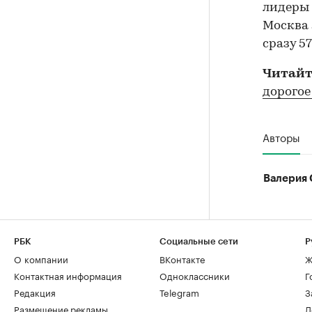
лидеры 
Москва 
сразу 5
Читайт
дорого
Авторы
Валерия 
РБК
Социальные сети
Р
О компании
ВКонтакте
Ж
Контактная информация
Одноклассники
Г
Редакция
Telegram
З
Размещение рекламы
Д