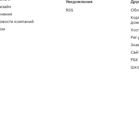
Уведомления
Дру
изайн
RSS
Обл
нения
Кор
овости компаний
дом
ом
Хос
Рег
Зна
Сайт
РБК
Шко