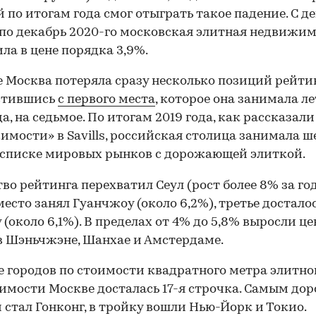
 по итогам года смог отыграть такое падение. С д
 по декабрь 2020-го московская элитная недвижи
ла в цене порядка 3,9%.
е Москва потеряла сразу несколько позиций рейтин
стившись
с первого места
, которое она занимала л
да, на седьмое. По итогам 2019 года, как рассказали
мости» в Savills, российская столица занимала ш
 списке мировых рынков с дорожающей элиткой.
во рейтинга перехватил Сеул (рост более 8% за год
место занял Гуанчжоу (около 6,2%), третье достало
 (около 6,1%). В пределах от 4% до 5,8% выросли ц
в Шэньчжэне, Шанхае и Амстердаме.
е городов по стоимости квадратного метра элитно
мости Москве досталась 17-я строчка. Самым до
 стал Гонконг, в тройку вошли Нью-Йорк и Токио.