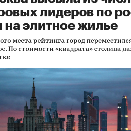
ровых лидеров по ро
 на элитное жилье
вого места рейтинга город переместилс
ое. По стоимости «квадрата» столица д
тке