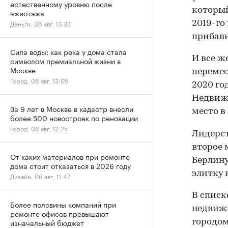
естественному уровню после
который
ажиотажа
Деньги, 06 авг, 13:32
2019-го
прибави
Сила воды: как река у дома стала
И все ж
символом премиальной жизни в
Москве
переме
Город, 06 авг, 13:05
2020 го
Недвижи
За 9 лет в Москве в кадастр внесли
место в
более 500 новостроек по реновации
Город, 06 авг, 12:25
Лидерст
второе 
От каких материалов при ремонте
Берлину
дома стоит отказаться в 2026 году
элитку 
Дизайн, 06 авг, 11:47
В списк
Более половины компаний при
недвижи
ремонте офисов превышают
изначальный бюджет
городом