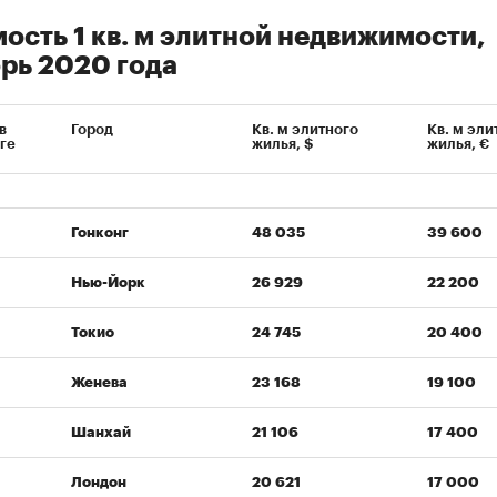
ость 1 кв. м элитной недвижимости,
рь 2020 года
в
Город
Кв. м элитного
Кв. м эли
ге
жилья, $
жилья, €
Гонконг
48 035
39 600
Нью-Йорк
26 929
22 200
Токио
24 745
20 400
Женева
23 168
19 100
Шанхай
21 106
17 400
Лондон
20 621
17 000