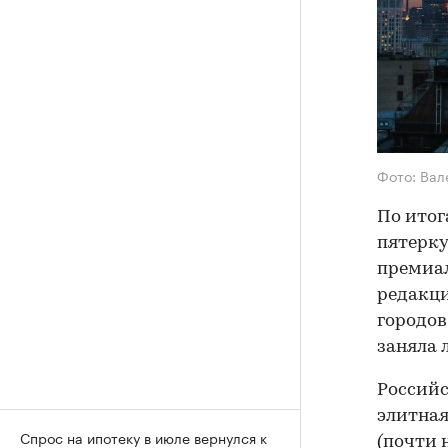
Фото: Ва
По итог
пятерку
премиал
редакц
городов 
заняла 
Российс
элитная
Спрос на ипотеку в июле вернулся к
(почти 