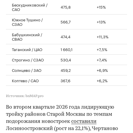
Бескудниковский /
475,8
+15%
САО
Южное Тушино /
566,7
+13%
СЗАО
Бабушкинский /
474,4
+11,3%
СВАО
Таганский / ЦАО
1 660,1
+7,5%
Строгино / СЗАО
530,4
+7,4%
Солнцево / ЗАО
459,2
+6,9%
Коптево / САО
367,6
+6,2%
Источник: bnMAP.pro
Во втором квартале 2026 года лидирующую
тройку районов Старой Москвы по темпам
подорожания новостроек
составили
Лосиноостровский (рост на 22,1%), Чертаново