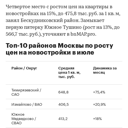
Четвертое место с ростом цен на квартиры в
новостройках на 15%, до 475,8 тыс. руб. за 1 кв. м,
занял Бескудниковский район. Замыкает
первую пятерку Южное Тушино (рост на 13%, до
566,7 тыс. руб.), уточняют в bnMAP.pro.
Топ-10 районов Москвы по росту
цен на новостройки в июле
00:00
/
00:00
Район / Округ
Средняя
Динамика за
цена 1 кв. м,
месяц
тыс. руб.
Тимирязевский /
648,8
+75,4%
САО
Измайлово / ВАО
406,5
+20,9%
Южное
Медведково /
413,2
+18%
СВАО