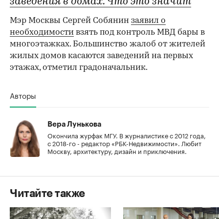
заведения в домах. Что это значит
00:00
/
00:00
Мэр Москвы Сергей Собянин
заявил о
необходимости
взять под контроль МВД бары в
многоэтажках. Большинство жалоб от жителей
жилых домов касаются заведений на первых
этажах, отметил градоначальник.
Авторы
Вера Лунькова
Окончила журфак МГУ. В журналистике с 2012 года,
с 2018-го - редактор «РБК-Недвижимости». Любит
Москву, архитектуру, дизайн и приключения.
Читайте также