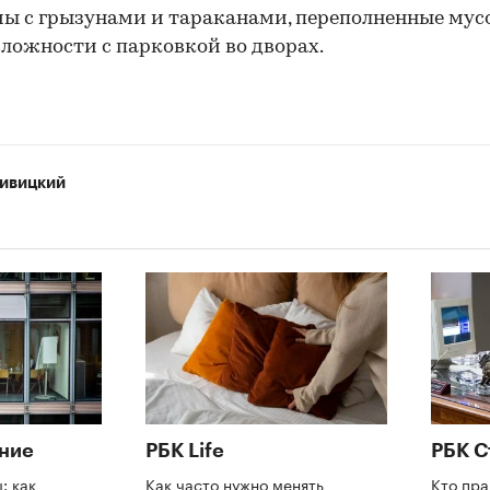
ы с грызунами и тараканами, переполненные му
сложности с парковкой во дворах.
ивицкий
ние
РБК Life
РБК С
: как
Как часто нужно менять
Кто пра