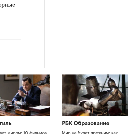
сорные
тиль
РБК Образование
вит миром: 10 фильмов
Мир не будет прежним: как