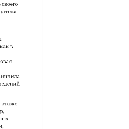
 своего
дателя
и
как в
новая
раничила
аведений
м этаже
р,
ных
и,