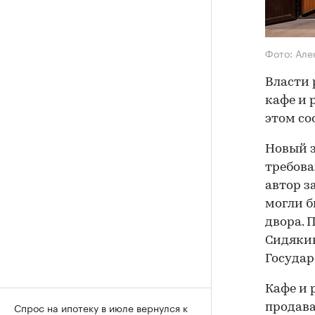
Фото: Але
Власти 
кафе и 
этом с
Новый з
требова
автор з
могли б
двора. 
Сидякин
Государ
Кафе и 
Спрос на ипотеку в июле вернулся к
продава