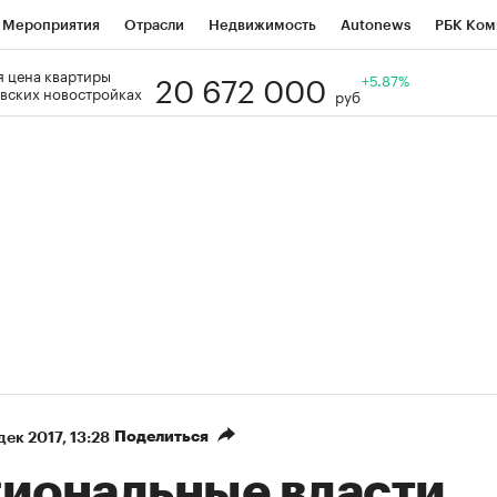
Мероприятия
Отрасли
Недвижимость
Autonews
РБК Ком
20 672 000
 цена квартиры
Образование
РБК Курсы
РБК Life
Тренды
+5.87%
Визионеры
Н
вских новостройках
руб
Дискуссионный клуб
Исследования
Кредитные рейтинги
Фр
Спецпроекты
Проверка контрагентов
Политика
Экономи
к наличной валюты
Поделиться
 дек 2017, 13:28
гиональные власти