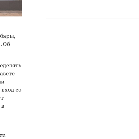
бары,
. Об
еделять
азете
ни
 вход со
ет
 в
ла