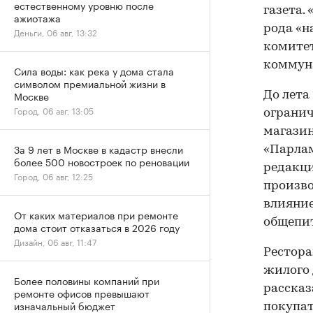
естественному уровню после
газета.
ажиотажа
рода «н
Деньги, 06 авг, 13:32
комите
коммуна
Сила воды: как река у дома стала
символом премиальной жизни в
Москве
До лета
Город, 06 авг, 13:05
огранич
магазин
За 9 лет в Москве в кадастр внесли
«Парлам
более 500 новостроек по реновации
редакци
Город, 06 авг, 12:25
произво
влияние
От каких материалов при ремонте
общепит
дома стоит отказаться в 2026 году
Дизайн, 06 авг, 11:47
Рестора
жилого
Более половины компаний при
расска
ремонте офисов превышают
изначальный бюджет
покупат