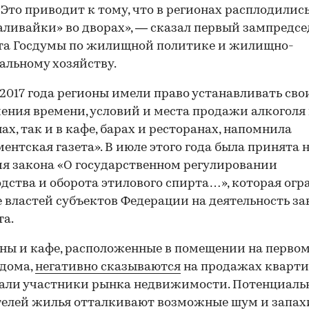
 «Это приводит к тому, что в регионах расплодились
аливайки» во дворах», — сказал первый зампредсе
та Госдумы по жилищной политике и жилищно-
льному хозяйству.
 2017 года регионы имели право устанавливать сво
ения времени, условий и места продажи алкоголя 
ах, так и в кафе, барах и ресторанах, напомнила
ентская газета». В июле этого года была принята 
я закона «О государственном регулировании
дства и оборота этилового спирта…», которая ог
 властей субъектов Федерации на деятельность з
а.
ны и кафе, расположенные в помещении на перво
 дома,
негативно сказываются
на продажах кварти
зали участники рынка недвижимости. Потенциаль
елей жилья отталкивают возможные шум и запах