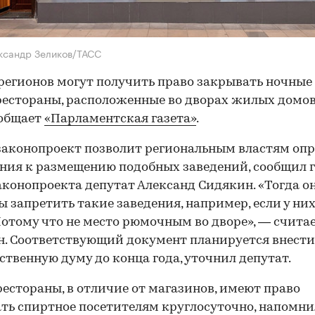
ксандр Зеликов/ТАСС
регионов могут получить право закрывать ночные 
рестораны, расположенные во дворах жилых домов
ообщает
«Парламентская газета»
.
аконопроект позволит региональным властям опр
ния к размещению подобных заведений, сообщил г
аконопроекта депутат Александ Сидякин. «Тогда о
ы запретить такие заведения, например, если у них
Потому что не место рюмочным во дворе», — счита
. Соответствующий документ планируется внести
ственную думу до конца года, уточнил депутат.
рестораны, в отличие от магазинов, имеют право
ть спиртное посетителям круглосуточно, напомни