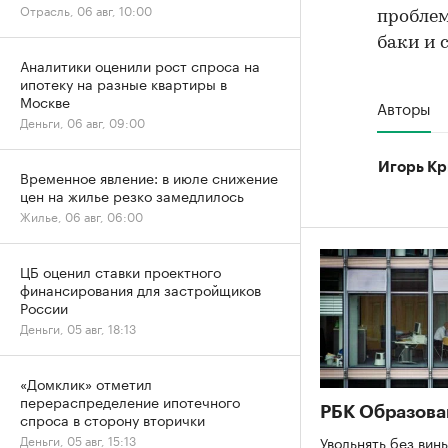
Отрасль, 06 авг, 10:00
проблем
баки и 
Аналитики оценили рост спроса на
ипотеку на разные квартиры в
Москве
Авторы
Деньги, 06 авг, 09:00
Игорь Кр
Временное явление: в июле снижение
цен на жилье резко замедлилось
Жилье, 06 авг, 06:00
ЦБ оценил ставки проектного
финансирования для застройщиков
России
Деньги, 05 авг, 18:13
«Домклик» отметил
перераспределение ипотечного
РБК Образова
спроса в сторону вторички
Деньги, 05 авг, 15:13
Увольнять без вины