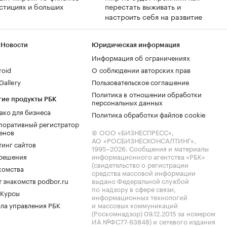
стициях и больших
перестать выживать и
х
настроить себя на развитие
 Новости
Юридическая информация
Информация об ограничениях
roid
О соблюдении авторских прав
allery
Пользовательское соглашение
Политика в отношении обработки
гие продукты РБК
персональных данных
ако для бизнеса
Политика обработки файлов cookie
поративный регистратор
енов
© ООО «БИЗНЕСПРЕСС»,
АО «РОСБИЗНЕСКОНСАЛТИНГ»,
тинг сайтов
1995–2026
. Сообщения и материалы
.решения
информационного агентства «РБК»
(свидетельство о регистрации
комства
средства массовой информации
 знакомств podbor.ru
выдано Федеральной службой
по надзору в сфере связи,
 Курсы
информационных технологий
ла управления РБК
и массовых коммуникаций
(Роскомнадзор) 09.12.2015 за номером
ИА №ФС77-63848) и сетевого издания