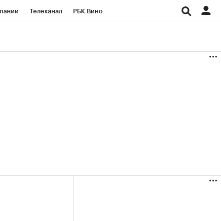
пании
Телеканал
РБК Вино
ациональные проекты
Город
аншизы
Газета
ка
Бизнес