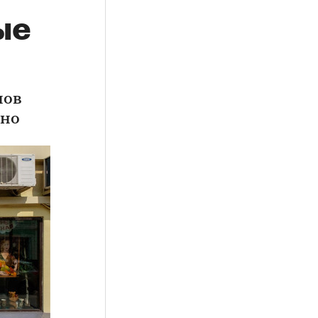
ые
нов
чно