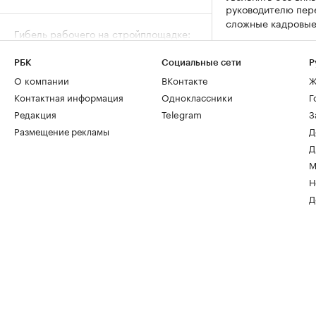
руководителю пер
сложные кадровы
Гибель рабочего на стройплощадке:
когда отвечает руководитель
Мнения, 05 авг, 13:29
РБК
Социальные сети
Р
О компании
ВКонтакте
Ж
Контактная информация
Одноклассники
Г
Кто из пенсионеров имеет право не
платить налог за квартиру и дачу
Редакция
Telegram
З
Деньги, 05 авг, 12:15
Размещение рекламы
Д
Д
М
Н
Д