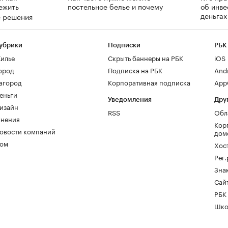
ежить
постельное белье и почему
об инве
деньга
е решения
убрики
Подписки
РБК
илье
Скрыть баннеры на РБК
iOS
ород
Подписка на РБК
And
агород
Корпоративная подписка
AppG
еньги
Уведомления
Дру
изайн
RSS
Обл
нения
Кор
овости компаний
дом
ом
Хос
Рег
Зна
Сайт
РБК
Шко