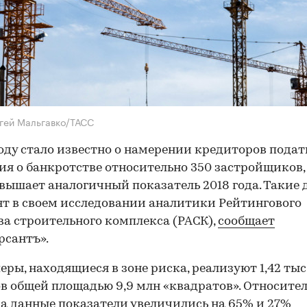
гей Мальгавко/ТАСС
году стало известно о намерении кредиторов подат
ия о банкротстве относительно 350 застройщиков,
вышает аналогичный показатель 2018 года. Такие
т в своем исследовании аналитики Рейтингового
ва строительного комплекса (РАСК),
сообщает
сантъ».
еры, находящиеся в зоне риска, реализуют 1,42 тыс
в общей площадью 9,9 млн «квадратов». Относите
да данные показатели увеличились на 65% и 27%