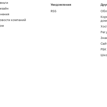
еньги
Уведомления
Дру
изайн
RSS
Обл
нения
Кор
овости компаний
дом
ом
Хос
Рег
Зна
Сайт
РБК
Шко