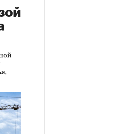
зой
а
жной
я,