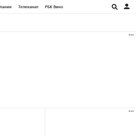
пании
Телеканал
РБК Вино
ациональные проекты
Город
аншизы
Газета
ка
Бизнес