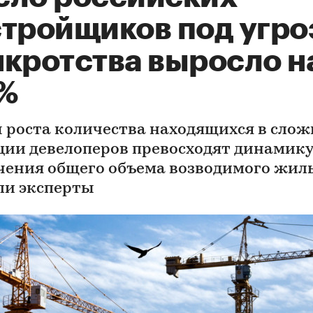
стройщиков под угро
нкротства выросло н
%
 роста количества находящихся в сло
ции девелоперов превосходят динамику
чения общего объема возводимого жиль
ли эксперты