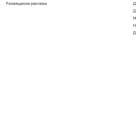
Размещение рекламы
Д
Д
М
Н
Д