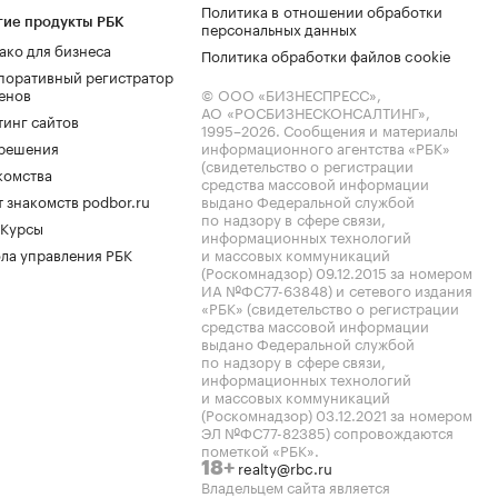
Политика в отношении обработки
гие продукты РБК
персональных данных
ако для бизнеса
Политика обработки файлов cookie
поративный регистратор
енов
© ООО «БИЗНЕСПРЕСС»,
АО «РОСБИЗНЕСКОНСАЛТИНГ»,
тинг сайтов
1995–2026
. Сообщения и материалы
.решения
информационного агентства «РБК»
(свидетельство о регистрации
комства
средства массовой информации
 знакомств podbor.ru
выдано Федеральной службой
по надзору в сфере связи,
 Курсы
информационных технологий
ла управления РБК
и массовых коммуникаций
(Роскомнадзор) 09.12.2015 за номером
ИА №ФС77-63848) и сетевого издания
«РБК» (свидетельство о регистрации
средства массовой информации
выдано Федеральной службой
по надзору в сфере связи,
информационных технологий
и массовых коммуникаций
(Роскомнадзор) 03.12.2021 за номером
ЭЛ №ФС77-82385) сопровождаются
пометкой «РБК».
realty@rbc.ru
18+
Владельцем сайта является