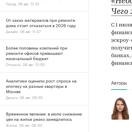
«Неб
Город, 06 авг, 12:25
Чего
От каких материалов при ремонте
дома стоит отказаться в 2026 году
С 1 июл
Дизайн, 06 авг, 11:47
финанси
эскроу-
Более половины компаний при
получит
ремонте офисов превышают
банках,
изначальный бюджет
финанс
Отрасль, 06 авг, 10:00
Аналитики оценили рост спроса на
Авторы
ипотеку на разные квартиры в
Москве
Деньги, 06 авг, 09:00
Временное явление: в июле снижение
цен на жилье резко замедлилось
Жилье, 06 авг, 06:00