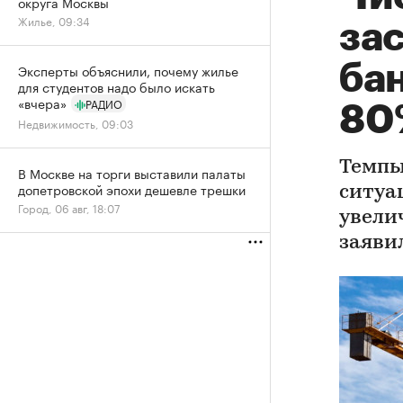
округа Москвы
Жилье, 09:34
за
ба
Эксперты объяснили, почему жилье
для студентов надо было искать
«вчера»
РАДИО
80
Недвижимость, 09:03
Темпы
В Москве на торги выставили палаты
допетровской эпохи дешевле трешки
ситуа
Город, 06 авг, 18:07
увели
заяви