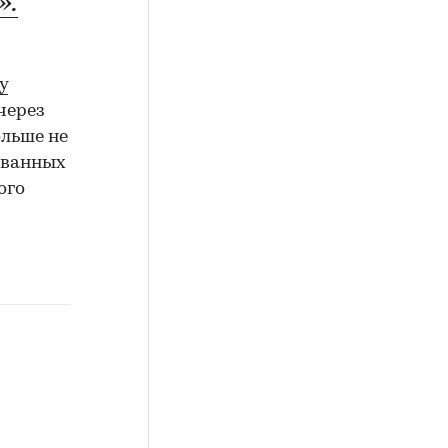
».
у
через
льше не
ованных
ого