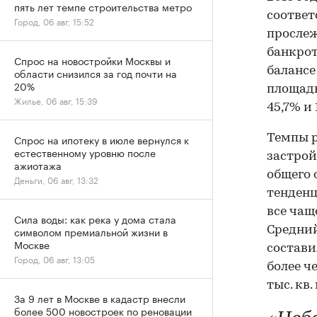
пять лет темпе строительства метро
соответ
Город, 06 авг, 15:52
прослеж
банкрот
Спрос на новостройки Москвы и
балансе
области снизился за год почти на
20%
площадь
Жилье, 06 авг, 15:39
45,7% и
Темпы р
Спрос на ипотеку в июле вернулся к
естественному уровню после
застрой
ажиотажа
общего 
Деньги, 06 авг, 13:32
тенденц
все чащ
Сила воды: как река у дома стала
Средний
символом премиальной жизни в
Москве
составил
Город, 06 авг, 13:05
более ч
тыс. кв.
За 9 лет в Москве в кадастр внесли
более 500 новостроек по реновации