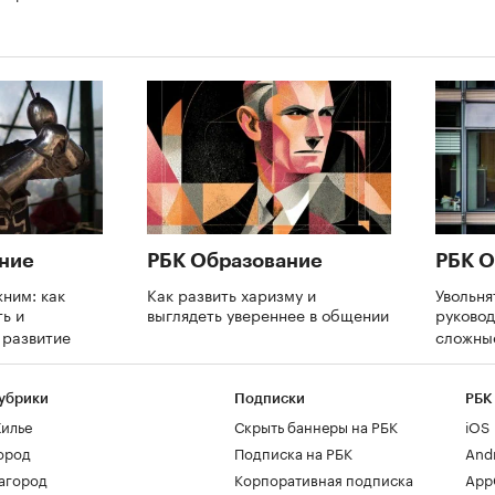
ние
РБК Образование
РБК О
ним: как
Как развить харизму и
Увольня
ь и
выглядеть увереннее в общении
руково
а развитие
сложны
убрики
Подписки
РБК
илье
Скрыть баннеры на РБК
iOS
ород
Подписка на РБК
And
агород
Корпоративная подписка
AppG