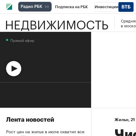
Подписка на РБК
Инвестиции
НЕДВИЖИМОСТЬ
Средняя
Спорт
Школа управления РБК
РБК 
в моско
Стиль
Крипто
РБК Бизнес-среда
Прямой эфир
Спецпроекты СПб
Конференции СПб
Технологии и медиа
Финансы
Рыно
Лента новостей
Жилье
⁠,
21
Рост цен на жилье в июле охватил все
Чи