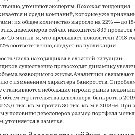
ственно, уточняют эксперты. Похожая тенденция
ивается и среди компаний, которые уже признан
ами: их общее количество выросло на 22% — до 184
 этих девелоперов сейчас находится 839 проектов
ю 4,5 млн кв. м, что превышает показатели 2018 го
 12% соответственно, следует из публикации.
оста числа находящихся в сложной ситуации
щиков существенно превосходят динамику увели
объема возводимого жилья. Аналитики связывают
ию с изменением характера банкротств. С пробл
е сталкиваются небольшие игроки рынка недвижи
 объем строительства девелопера-банкрота в 2019
 22,6 тыс. кв. м против 30 тыс. кв. м в 2018-м. При
ем у половины девелоперов размер портфеля меньш
 м, уточняется в заметке.