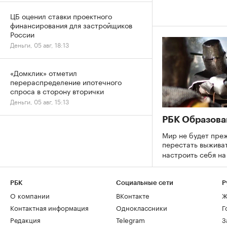
ЦБ оценил ставки проектного
финансирования для застройщиков
России
Деньги, 05 авг, 18:13
«Домклик» отметил
перераспределение ипотечного
спроса в сторону вторички
Деньги, 05 авг, 15:13
РБК Образова
Мир не будет преж
перестать выживат
настроить себя н
РБК
Социальные сети
Р
О компании
ВКонтакте
Ж
Контактная информация
Одноклассники
Г
Редакция
Telegram
З