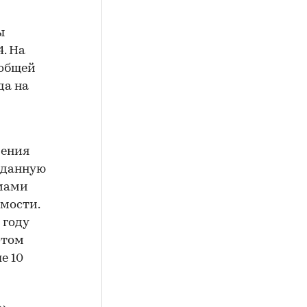
ы
. На
 общей
да на
чения
 данную
емами
мости.
 году
 этом
е 10