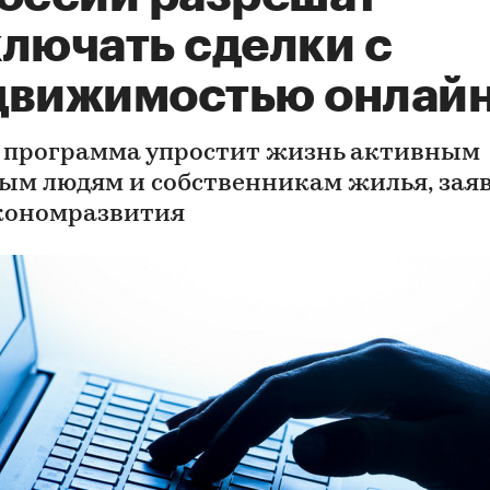
ключать сделки с
движимостью онлай
 программа упростит жизнь активным
ым людям и собственникам жилья, зая
ономразвития