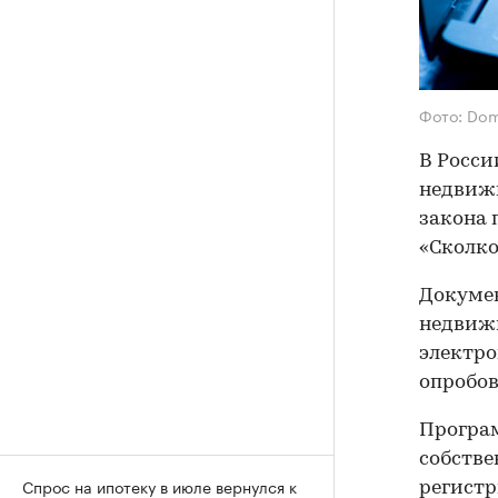
Фото: Dom
В Росси
недвиж
закона 
«Сколко
Докумен
недвижи
электро
опробов
Програ
собстве
Спрос на ипотеку в июле вернулся к
регистр