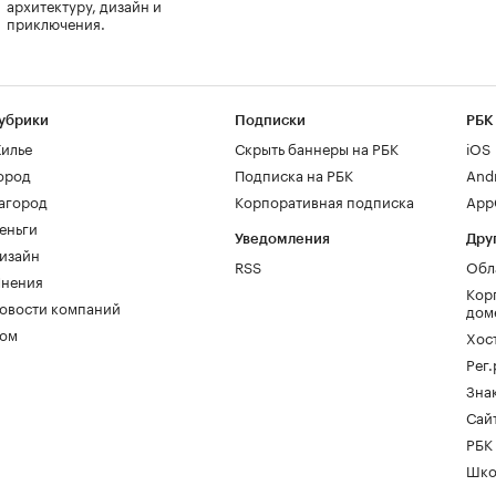
архитектуру, дизайн и
приключения.
убрики
Подписки
РБК
илье
Скрыть баннеры на РБК
iOS
ород
Подписка на РБК
And
агород
Корпоративная подписка
AppG
еньги
Уведомления
Дру
изайн
RSS
Обл
нения
Кор
овости компаний
дом
ом
Хос
Рег
Зна
Сайт
РБК
Шко