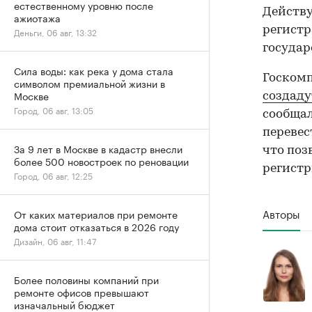
естественному уровню после
Действу
ажиотажа
регистр
Деньги, 06 авг, 13:32
государ
Сила воды: как река у дома стала
Госкомп
символом премиальной жизни в
Москве
создаду
Город, 06 авг, 13:05
сообщал
перевес
За 9 лет в Москве в кадастр внесли
что поз
более 500 новостроек по реновации
регистр
Город, 06 авг, 12:25
Авторы
От каких материалов при ремонте
дома стоит отказаться в 2026 году
Дизайн, 06 авг, 11:47
Более половины компаний при
ремонте офисов превышают
изначальный бюджет