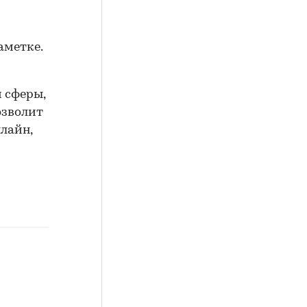
аметке.
 сферы,
озволит
лайн,