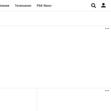
пании
Телеканал
РБК Вино
ациональные проекты
Город
аншизы
Газета
ка
Бизнес