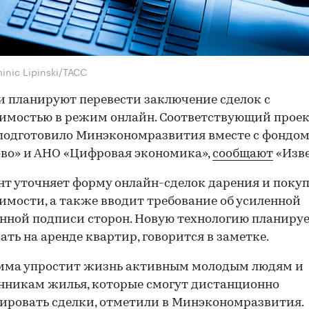
inic Lipinski/ТАСС
и планируют перевести заключение сделок с
имостью в режим онлайн. Соответствующий прое
подготовило Минэкономразвития вместе с фондо
во» и АНО «Цифровая экономика»,
сообщают
«Изве
т уточняет форму онлайн-сделок дарения и поку
мости, а также вводит требование об усиленной
нной подписи сторон. Новую технологию планиру
ать на аренде квартир, говорится в заметке.
мма упростит жизнь активным молодым людям и
нникам жилья, которые смогут дистанционно
ировать сделки, отметили в Минэкономразвития.