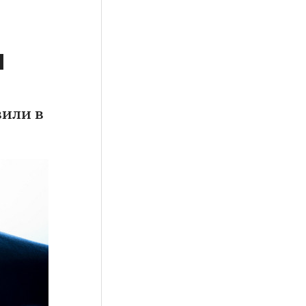
н
вили в