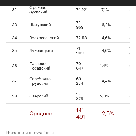
Орехово-
32
74 921
-7,1%
85
Зуевский
72
1 0
33
Шатурский
-6,2%
969
64
34
Воскресенский
72 118
-4,6%
812
71
1 0
35
Луховицкий
-4,6%
909
372
Павлово-
70
36
1,4%
979
Посадский
647
Серебряно-
69
37
-4,4%
762
Прудский
254
57
38
Озерский
2,3%
662
329
141
2 
Среднее
-2,5%
491
52
Источник: mirkvartir.ru