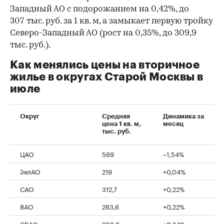
Западный АО с подорожанием на 0,42%, до
307 тыс. руб. за 1 кв. м, а замыкает первую тройку
Северо-Западный АО (рост на 0,35%, до 309,9
тыс. руб.).
Как менялись цены на вторичное
жилье в округах Старой Москвы в
июле
Округ
Средняя
Динамика за
цена 1 кв. м,
месяц
тыс. руб.
ЦАО
569
–1,54%
ЗелАО
219
+0,04%
САО
312,7
+0,22%
ВАО
263,6
+0,22%
СВАО
280,9
+0,24%