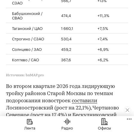
СЗАО
Бабушкинский /
474,4
+11,3%
СВАО
Таганский / ЦАО
1 660,1
+7,5%
Строгино / СЗАО
530,4
+7,4%
Солнцево / ЗАО
459,2
+6,9%
Коптево / САО
367,6
+6,2%
Источник: bnMAP.pro
Во втором квартале 2026 года лидирующую
тройку районов Старой Москвы по темпам
подорожания новостроек
составили
Лосиноостровский (рост на 22,1%), Чертаново
Северное (рост на 17,4%) и Бескудниковский
(рост на 17,1%).
Лента
Радио
Офисы