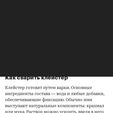
поклейка обоев, особенно бумажных;
для детских поделок, папье-маше,
скрепления книжных переплетов;
для заделки мелких трещин или отверстий,
например щелей в старых деревянных
оконных рамах;
в садоводстве в качестве одного из
компонентов для
побелки деревьев
— в ней
он выступает фиксатором, обеспечивая
лучшее сцепление раствора с корой.
Как сварить клейстер
Клейстер готовят путем варки. Основные
ингредиенты состава — вода и любые добавки,
обеспечивающие фиксацию. Обычно ими
выступают натуральные компоненты: крахмал
или мука. Раствор можно усилить, введя в него