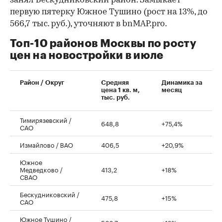
занял Бескудниковский район. Замыкает
первую пятерку Южное Тушино (рост на 13%, до
566,7 тыс. руб.), уточняют в bnMAP.pro.
Топ-10 районов Москвы по росту
цен на новостройки в июле
00:00
/
00:00
Район / Округ
Средняя
Динамика за
цена 1 кв. м,
месяц
тыс. руб.
Тимирязевский /
648,8
+75,4%
САО
Измайлово / ВАО
406,5
+20,9%
Южное
Медведково /
413,2
+18%
СВАО
Бескудниковский /
475,8
+15%
САО
Южное Тушино /
566,7
+13%