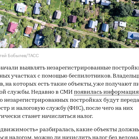
гей Бобылев/ТАСС
начали выявлять незарегистрированные постройк
ных участках с помощью беспилотников. Владель
в, на которых есть такие объекты, уже получают п
ой службы. Недавно в СМИ
появилась информация
о незарегистрированных постройках будут перед
естр и налоговую службу (ФНС), после чего на них
ически станет начисляться налог.
движимость» разбиралась, какие объекты должн
ься налогом, можно ли начислить налог без ведома