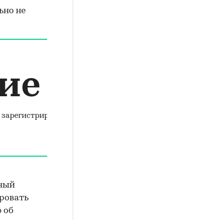
ьно не
ие
не зарегистрированы
нный
ировать
 об