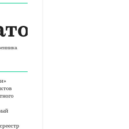
атом
венника
ти»
ектов
тного
вый
осреестр