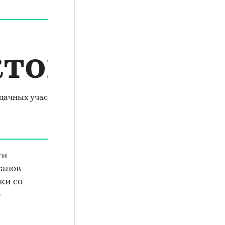
ктов
 дачных участках
ти
ганов
ки со
е