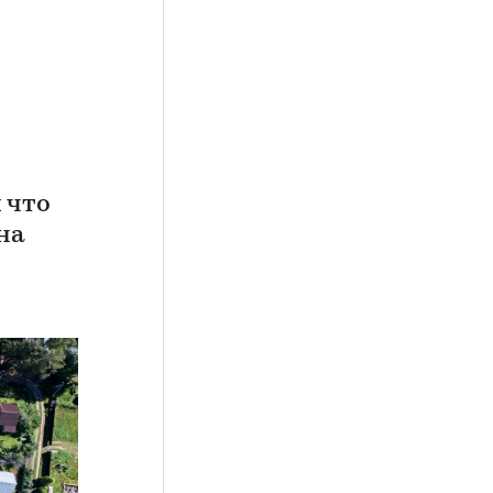
 что
на