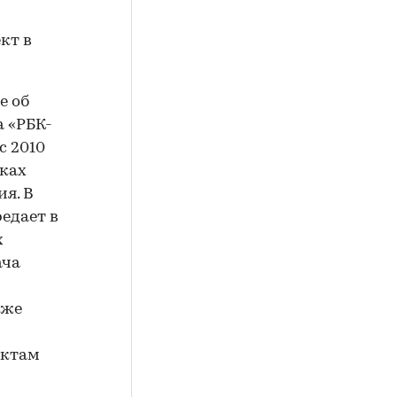
кт в
е об
а «РБК-
с 2010
ках
я. В
едает в
х
ача
кже
ектам