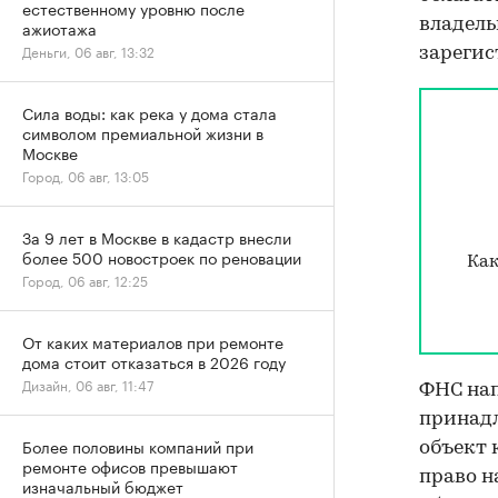
естественному уровню после
владель
ажиотажа
Деньги, 06 авг, 13:32
зарегис
Сила воды: как река у дома стала
символом премиальной жизни в
Москве
Город, 06 авг, 13:05
За 9 лет в Москве в кадастр внесли
более 500 новостроек по реновации
Как
Город, 06 авг, 12:25
От каких материалов при ремонте
дома стоит отказаться в 2026 году
Дизайн, 06 авг, 11:47
ФНС нап
принад
Более половины компаний при
объект 
ремонте офисов превышают
право н
изначальный бюджет