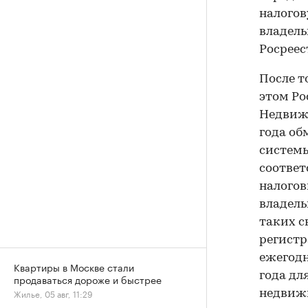
налогов
владель
Росреес
После т
этом Ро
Недвижи
года о
системы
соответ
налогов
владель
таких с
регистр
ежегодн
Квартиры в Москве стали
года дл
продаваться дороже и быстрее
Жилье, 05 авг, 11:29
недвиж