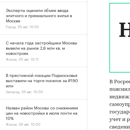
Эксперты оценили объем ввода
элитного и премиального жилья в
Москве
Город, 05 авг, 10:53
С начала года застройщики Москвы
вывели на рынок 2,6 млн кв. м
новостроек
Жилье, 05 авг, 10:11
В престижной локации Подмосковья
выставили на торги поселок за ₽190
В Росре
млн
пояснил
Загород, 05 авг, 10:03
недвижи
самоупр
Назван район Москвы со снижением
государ
цен на новостройки в июле почти на
10%
учет и 
Жилье, 05 авг, 10:00
сведени