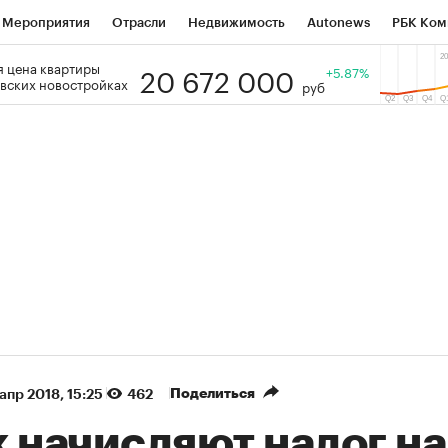
Мероприятия
Отрасли
Недвижимость
Autonews
РБК Ком
20 672 000
 цена квартиры
 РБК
РБК Образование
РБК Курсы
РБК Life
+5.87%
Тренды
Виз
вских новостройках
руб
ь
Крипто
РБК Бизнес-среда
Дискуссионный клуб
Исследо
зета
Спецпроекты СПб
Конференции СПб
Спецпроекты
кономика
Бизнес
Технологии и медиа
Финансы
Рынок на
(+35,65%)
(+30,92%)
ТЭК ₽1 400
«Русагро» ₽120
Купить
оз SberCIB к 27.07.27
прогноз ПСБ к 26.07.27
Поделиться
 апр 2018, 15:25
462
 начисляют налог на