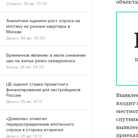
объект
Отрасль, 06 авг, 10:00
Аналитики оценили рост спроса на
ипотеку на разные квартиры в
Москве
Деньги, 06 авг, 09:00
Временное явление: в июле снижение
цен на жилье резко замедлилось
К
Жилье, 06 авг, 06:00
ЦБ оценил ставки проектного
финансирования для застройщиков
России
Выявле
Деньги, 05 авг, 18:13
входит 
местног
«Домклик» отметил
спутник
перераспределение ипотечного
выявлен
спроса в сторону вторички
Деньги, 05 авг, 15:13
приехат