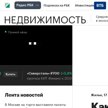
Подписка на РБК
Инвестиции
НЕДВИЖИМОСТЬ
Средняя
РБК Вино
Спорт
Школа управления
в моско
Национальные проекты
Город
Стил
Прямой эфир
Кредитные рейтинги
Франшизы
Га
Проверка контрагентов
Политика
Э
(+5,8%)
«Северсталь» ₽700
НОВА
Купить
Купить
прогноз КИТ Финанс к 20.07.27
прогн
Лента новостей
Жилье
⁠,
17
В Москве на торги выставили палаты
Как