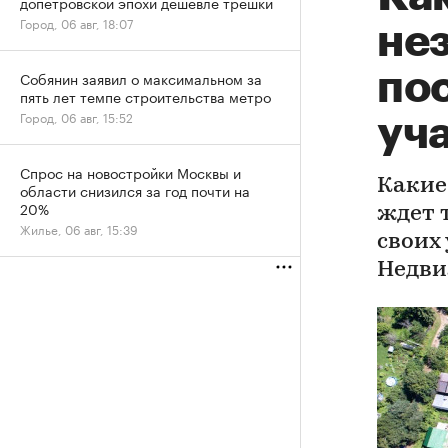
допетровской эпохи дешевле трешки
Город, 06 авг, 18:07
не
по
Собянин заявил о максимальном за
пять лет темпе строительства метро
Город, 06 авг, 15:52
уч
Спрос на новостройки Москвы и
Какие
области снизился за год почти на
20%
ждет 
Жилье, 06 авг, 15:39
своих 
Недв