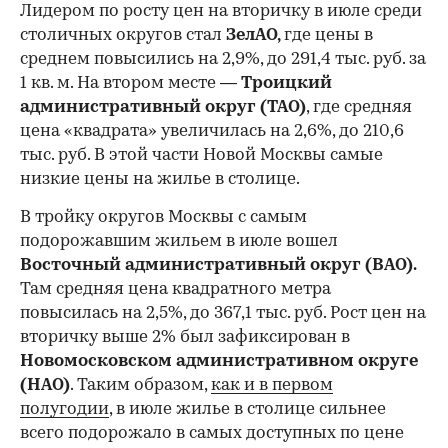
Лидером по росту цен на вторичку в июле среди
столичных округов стал
ЗелАО,
где цены в
среднем повысились на 2,9%, до 291,4 тыс. руб. за
1 кв. м. На втором месте —
Троицкий
административный округ (ТАО)
, где средняя
цена «квадрата» увеличилась на 2,6%, до 210,6
тыс. руб. В этой части Новой Москвы самые
низкие цены на жилье в столице.
00:00
/
00:00
В тройку округов Москвы с самым
подорожавшим жильем в июле вошел
Восточный административный округ (ВАО).
Там средняя цена квадратного метра
повысилась на 2,5%, до 367,1 тыс. руб. Рост цен на
вторичку выше 2% был зафиксирован в
Новомосковском административном округе
(НАО)
. Таким образом,
как и в первом
полугодии
, в июле жилье в столице сильнее
всего подорожало в самых доступных по цене