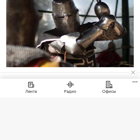
Жилье
⁠,
06 авг, 15:39
2 776
Лента
Радио
Офисы
Спрос на новостройки
Москвы и области снизился
за год почти на 20%
Спад произошел за счет снижения
продаж в Москве (особенно в Новой