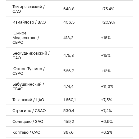
Тимирязевский /
648,8
+75,4%
САО
Измайлово / ВАО
406,5
+20,9%
Южное
Медведково /
413,2
+18%
СВАО
Бескудниковский /
475,8
+15%
САО
Южное Тушино /
566,7
+13%
СЗАО
Бабушкинский /
474,4
+11,3%
СВАО
Таганский / ЦАО
1 660,1
+7,5%
Строгино / СЗАО
530,4
+7,4%
Солнцево / ЗАО
459,2
+6,9%
Коптево / САО
367,6
+6,2%