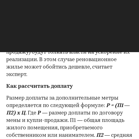
Некрасовке, поселке Северный или ближнем
Подмосковье».
Со временем, по мнению Марии Литинецкой,
город может скорректировать стоимость в
сторону понижения, так как растущие объемы
строительства жилья для переселенцев (и на
продажу) будут толкать власти на ускорение их
реализации. В этом случае реновационное
жилье может обойтись дешевле, считает
эксперт.
Как рассчитать доплату
Размер доплаты за дополнительные метры
определяется по следующей формуле:
Р = (П1 —
П2) x Ц
. Где
Р
— размер доплаты по договору
мены и купли-продажи. П1 — общая площадь
жилого помещения, приобретаемого
собственником или нанимателем.
П2
— средняя