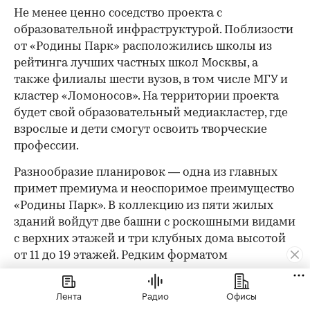
Не менее ценно соседство проекта с
образовательной инфраструктурой. Поблизости
от «Родины Парк» расположились школы из
рейтинга лучших частных школ Москвы, а
также филиалы шести вузов, в том числе МГУ и
кластер «Ломоносов». На территории проекта
будет свой образовательный медиакластер, где
взрослые и дети смогут освоить творческие
профессии.
Разнообразие планировок — одна из главных
примет премиума и неоспоримое преимущество
«Родины Парк». В коллекцию из пяти жилых
зданий войдут две башни с роскошными видами
с верхних этажей и три клубных дома высотой
от 11 до 19 этажей. Редким форматом
недвижимости для города станут городские
виллы: здесь предусмотрено сразу 15 таких
Лента
Радио
Офисы
лотов.