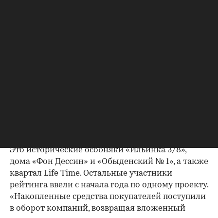
высокобюджетного объема. В топ также вошли
компании Level Group с 22,5 тыс. кв. м (11%
00:00
/
00:00
рынка) и КОЛДИ с 15 тыс. кв. м (8%).
Всего в рейтинг вошли восемь девелоперских
компаний, проекты которых были введены в
Москве с начала года. Наряду с первой тройкой
это компании MR Group, GRAVION, Vos’hod,
Palladio Group и ЖСК Хлебный 24.
Для Sminex банки раскрыли эскроу-счета сразу
по четырем проектам, цена 1 кв. м в которых
сейчас доходит до 9 млн руб., рассказали в AREA.
Это исторические особняки «Ильинка 3/8»,
дома «Фон Дессин» и «Обыденский № 1», а также
квартал Life Time. Остальные участники
рейтинга ввели с начала года по одному проекту.
«Накопленные средства покупателей поступили
в оборот компаний, возвращая вложенный