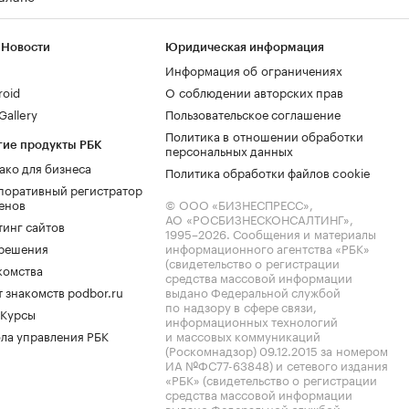
 Новости
Юридическая информация
Информация об ограничениях
roid
О соблюдении авторских прав
allery
Пользовательское соглашение
Политика в отношении обработки
гие продукты РБК
персональных данных
ако для бизнеса
Политика обработки файлов cookie
поративный регистратор
енов
© ООО «БИЗНЕСПРЕСС»,
АО «РОСБИЗНЕСКОНСАЛТИНГ»,
тинг сайтов
1995–2026
. Сообщения и материалы
.решения
информационного агентства «РБК»
(свидетельство о регистрации
комства
средства массовой информации
 знакомств podbor.ru
выдано Федеральной службой
по надзору в сфере связи,
 Курсы
информационных технологий
ла управления РБК
и массовых коммуникаций
(Роскомнадзор) 09.12.2015 за номером
ИА №ФС77-63848) и сетевого издания
«РБК» (свидетельство о регистрации
средства массовой информации
выдано Федеральной службой