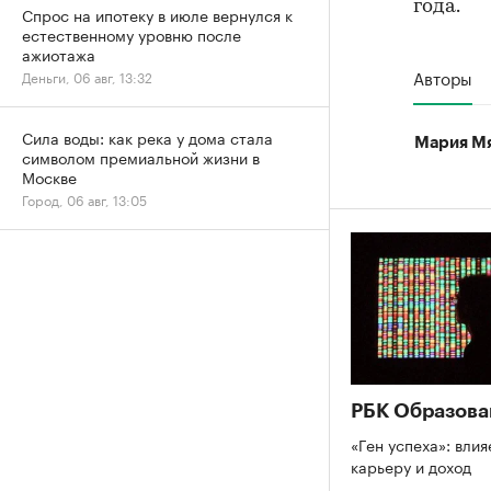
года.
Спрос на ипотеку в июле вернулся к
естественному уровню после
ажиотажа
Авторы
Деньги, 06 авг, 13:32
Сила воды: как река у дома стала
Мария М
символом премиальной жизни в
Москве
Город, 06 авг, 13:05
РБК Образова
«Ген успеха»: влия
карьеру и доход