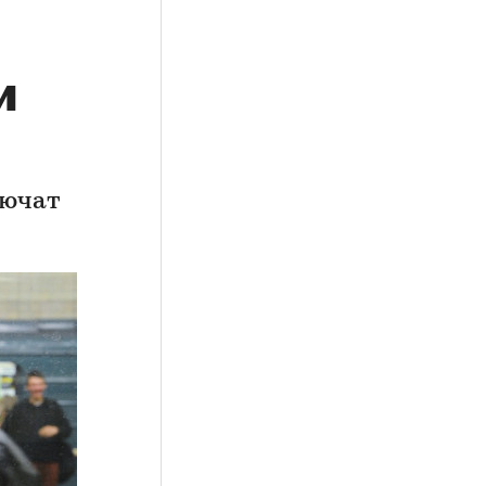
и
лючат