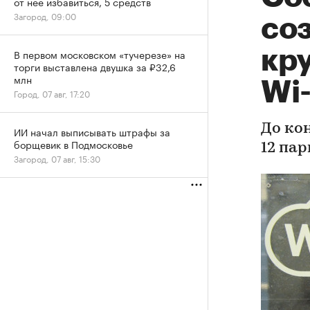
от нее избавиться, 5 средств
Загород, 09:00
со
кр
В первом московском «тучерезе» на
торги выставлена двушка за ₽32,6
млн
Wi-
Город, 07 авг, 17:20
До ко
ИИ начал выписывать штрафы за
борщевик в Подмосковье
12 пар
Загород, 07 авг, 15:30