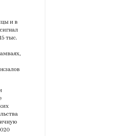
ицы и в
 сигнал
15 тыс.
рамваях,
вокзалов
и
е
ских
ельства
личную
2020