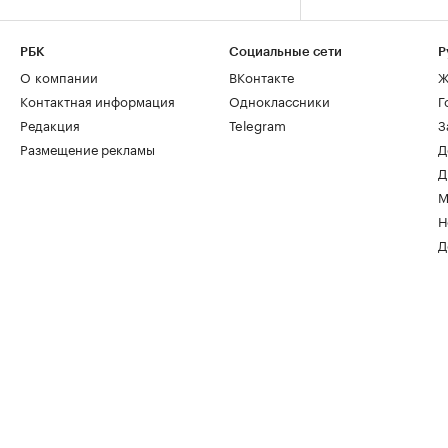
РБК
Социальные сети
Р
О компании
ВКонтакте
Ж
Контактная информация
Одноклассники
Г
Редакция
Telegram
З
Размещение рекламы
Д
Д
М
Н
Д