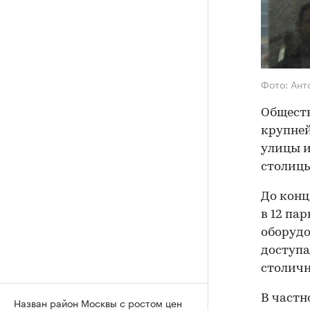
Фото: Ант
Обществ
крупней
улицы и
столицы
До конц
в 12 па
оборудо
доступа
столичн
В частн
Назван район Москвы с ростом цен