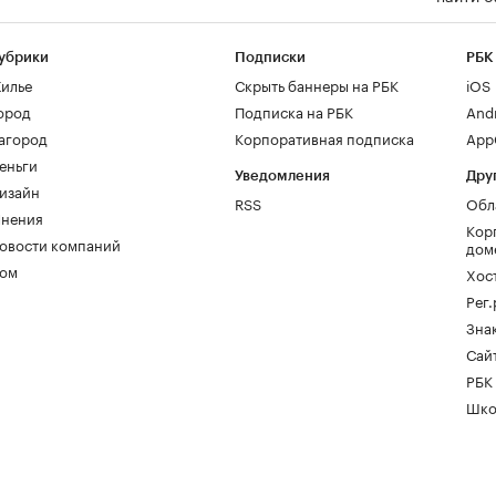
убрики
Подписки
РБК
илье
Скрыть баннеры на РБК
iOS
ород
Подписка на РБК
And
агород
Корпоративная подписка
AppG
еньги
Уведомления
Дру
изайн
RSS
Обл
нения
Кор
овости компаний
дом
ом
Хос
Рег
Зна
Сайт
РБК
Шко