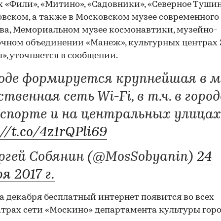
х «Фили», «Митино», «Садовники», «Северное Туши
вском, а также в Московском музее современного
ва, Мемориальном музее космонавтики, музейно-
чном объединении «Манеж», культурных центрах
», уточняется в сообщении.
роде формируется крупнейшая в м
твенная сеть Wi-Fi, в т.ч. в горо
спорте и на центральных улицах
://t.co/4z1rQPli69
ргей Собянин (@MosSobyanin)
24
я 2017 г.
а декабря бесплатный интернет появится во всех
трах сети «Москино» департамента культуры гор