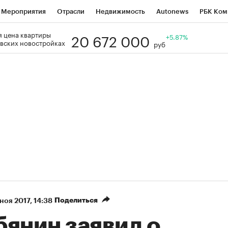
Мероприятия
Отрасли
Недвижимость
Autonews
РБК Ком
20 672 000
 цена квартиры
Образование
РБК Курсы
РБК Life
Тренды
+5.87%
Визионеры
Н
вских новостройках
руб
Дискуссионный клуб
Исследования
Кредитные рейтинги
Фр
Спецпроекты
Проверка контрагентов
Политика
Экономи
к наличной валюты
Поделиться
 ноя 2017, 14:38
бянин заявил о