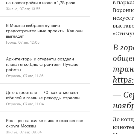
на новостройки в июле в 1,75 раза
в парка
Жилье, 07 авг, 13:55
Воронцо
искусст
В Москве выбрали лучшие
выставо
градостроительные проекты. Как они
«Стимул
выглядят
Город, 07 авг, 12:05
В го
общес
Архитекторы и студенты создали
плакаты ко Дню строителя. Лучшие
тран
работы
Отрасль, 07 авг, 11:36
https
Дню строителя — 70: как отмечают
— Се
юбилей и главные рекорды отрасли
Отрасль, 07 авг, 11:04
ноябр
Рост цен на жилье в июле охватил все
До конц
округа Москвы
кинотеа
Жилье, 07 авг, 09:34