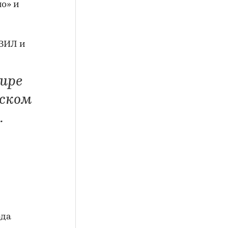
но» и
 ЗИЛ и
ире
дском
.
ода