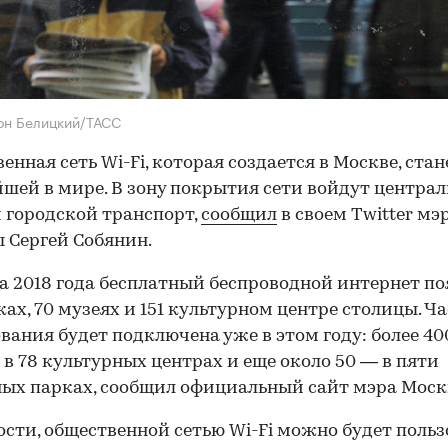
он Белицкий/ТАСС
енная сеть Wi-Fi, которая создается в Москве, стан
шей в мире. В зону покрытия сети войдут центра
 городской транспорт,
сообщил
в своем Twitter мэ
 Сергей Собянин.
а 2018 года бесплатный беспроводной интернет п
рках, 70 музеях и 151 культурном центре столицы. Ч
вания будет подключена уже в этом году: более 40
 в 78 культурных центрах и еще около 50 — в пяти
ых парках, сообщил официальный сайт мэра Моск
ости, общественной сетью Wi-Fi можно будет польз