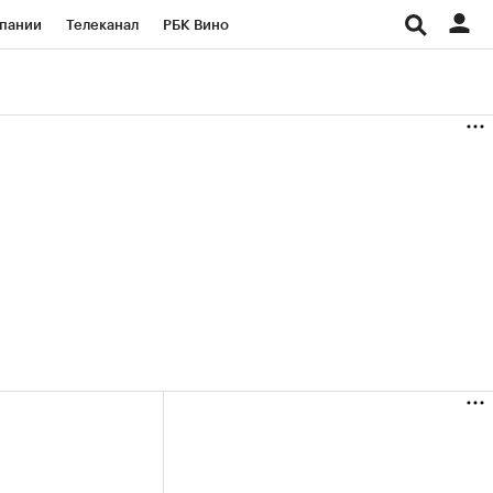
пании
Телеканал
РБК Вино
ациональные проекты
Город
аншизы
Газета
ка
Бизнес