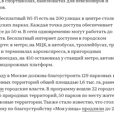
 в спортшколах, пансионатах для пенсионеров и
ов.
бесплатный Wi-Fi есть на 200 улицах в центре стол
дских парках. Каждая точка доступа обеспечивает
се до 50 м. В сети одновременно могут работать до 
тв. Бесплатный интернет доступен в городском
рте: в метро, на МЦК, в автобусах, троллейбусах, т
 и терминалах аэроэкспресса, в пригородных
поездах, на 450 остановках у станций метро, авто
знодорожных платформ.
году в Москве должны благоустроить 129 парковых 
нных территорий общей площадью 1,6 тыс. га, ране
ли
городские власти. В программу вошли 22 город
15 природных территорий, 50 парков по месту жит
аковые территории. Также стало известно, что сто
му по благоустройству «Моя улица»
продлили
до 