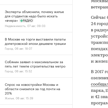
Москвы,
ветеран
Эксперты объяснили, почему жилье
для студентов надо было искать
Сейчас 
«вчера»
РАДИО
24 горо
Недвижимость, 07 авг, 09:03
в радиу
устройс
В Москве на торги выставили палаты
транспо
допетровской эпохи дешевле трешки
Город, 06 авг, 18:07
поездах
электро
Собянин заявил о максимальном за
и желе
пять лет темпе строительства метро
Город, 06 авг, 15:52
В 2017 
озелене
Спрос на новостройки Москвы и
сообща
области снизился за год почти на
парка, 
20%
и 42 зн
Жилье, 06 авг, 15:39
програм