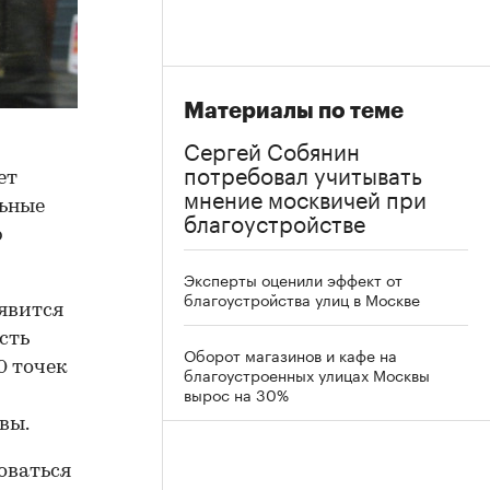
Материалы по теме
Сергей Собянин
потребовал учитывать
ет
мнение москвичей при
льные
благоустройстве
р
Эксперты оценили эффект от
благоустройства улиц в Москве
оявится
асть
Оборот магазинов и кафе на
0 точек
благоустроенных улицах Москвы
вырос на 30%
вы.
оваться