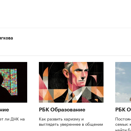
ягкова
ние
РБК Образование
РБК О
ет ли ДНК на
Как развить харизму и
Постоя
выглядеть увереннее в общении
семьи: 
найти 