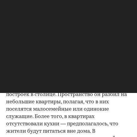
рухнула — в результате неудачной попытки
перестроить объект на новый лад.
Новый дом спроектировал известный инженер
и архитектор Эрнст Нирнзее, который сам же
являлся и собственником этого участка: землю с
обвалившейся прежней постройкой он
приобрел несколькими годами ранее.
Его идея заключалась не просто в строительстве
самого высокого дома в Москве, но и здания,
принципиально отличающегося по
функционалу от любых прежних жилых
построек в столице. Пространство он разбил на
небольшие квартиры, полагая, что в них
поселятся малосемейные или одинокие
служащие. Более того, в квартирах
отсутствовали кухни — предполагалось, что
жители будут питаться вне дома. В