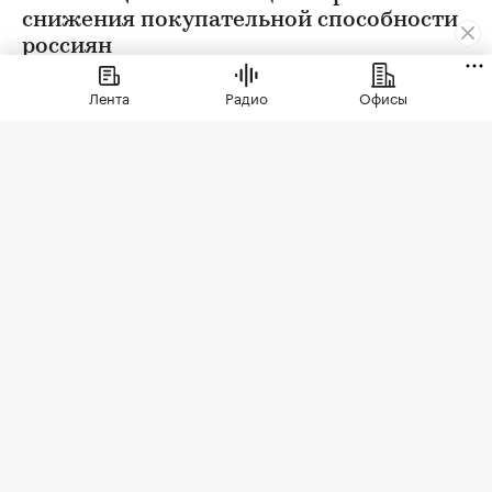
снижения покупательной способности
россиян
Лента
Радио
Офисы
Фото: singulyarra1 / Depositphotos
В трети крупных городов России больше не
строят новые торговые центры, выяснила